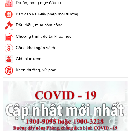
Số:
71/2024/NĐ-CP
Dự án, hạng mục đầu tư
Tên:
(Nghị định Quy định về giá đất)
Báo cáo và Giấy phép môi trường
Ngày ban hành: (21/08/2024)
Đấu thầu, mua sắm công
Số:
31/2024/QH15
Chương trình, đề tài khoa học
Tên:
(Luật Đất đai)
Ngày ban hành: (21/08/2024)
Công khai ngân sách
Số:
88/2024/NĐ-CP
Giá thị trường
Tên:
(Nghị định Quy định về bồi thường, hỗ trợ, tái định cư khi
Khen thưởng, xử phạt
Nhà nước thu hồi đất)
Ngày ban hành: (21/08/2024)