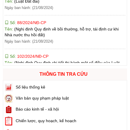
Số:
88/2024/NĐ-CP
Tên:
(Nghị định Quy định về bồi thường, hỗ trợ, tái định cư khi
Nhà nước thu hồi đất)
Ngày ban hành: (21/08/2024)
Số:
102/2024/NĐ-CP
Tên:
(Nghị định Quy định chi tiết thi hành một số điều của Luật
Đất đai)
Ngày ban hành: (21/08/2024)
THÔNG TIN TRA CỨU
Số:
103/2024/NĐ-CP
Tên:
(Nghị định Quy định về tiền sử dụng đất, tiền thuê đất)
Số liệu thống kê
Ngày ban hành: (21/08/2024)
Văn bản quy phạm pháp luật
Số:
1731/KH-UBND
Báo cáo kinh tế - xã hội
Tên:
(Kế hoạch triển khai thi hành Luật Đất đai năm 2024)
Ngày ban hành: (21/08/2024)
Chiến lược, quy hoạch, kế hoạch