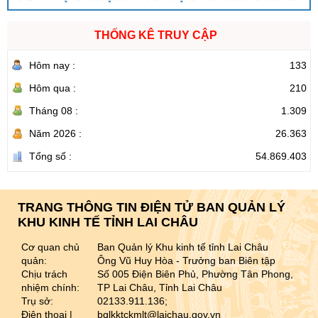
THỐNG KÊ TRUY CẬP
Hôm nay :
133
Hôm qua :
210
Tháng 08 :
1.309
Năm 2026 :
26.363
Tổng số :
54.869.403
TRANG THÔNG TIN ĐIỆN TỬ BAN QUẢN LÝ
KHU KINH TẾ TỈNH LAI CHÂU
Cơ quan chủ
Ban Quản lý Khu kinh tế tỉnh Lai Châu
quản:
Ông Vũ Huy Hòa - Trưởng ban Biên tập
Chịu trách
Số 005 Điện Biên Phủ, Phường Tân Phong,
nhiệm chính:
TP Lai Châu, Tỉnh Lai Châu
Trụ sở:
02133.911.136;
Điện thoại |
bqlkktckmlt@laichau.gov.vn