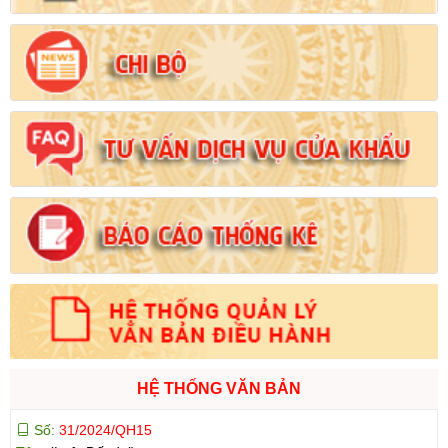
Tên:
(Nghị định Quy định chi tiết thi hành một số điều của Luật
Đất đai)
Ngày ban hành: (21/08/2024)
Số:
103/2024/NĐ-CP
Tên:
(Nghị định Quy định về tiền sử dụng đất, tiền thuê đất)
Ngày ban hành: (21/08/2024)
Số:
1731/KH-UBND
Tên:
(Kế hoạch triển khai thi hành Luật Đất đai năm 2024)
Ngày ban hành: (21/08/2024)
Số:
71/2024/NĐ-CP
Tên:
(Nghị định Quy định về giá đất)
Ngày ban hành: (21/08/2024)
Số:
31/2024/QH15
HỆ THỐNG VĂN BẢN
Tên:
(Luật Đất đai)
Ngày ban hành: (21/08/2024)