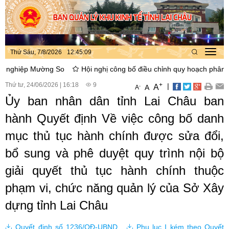
Thứ Sáu, 7/8/2026
12
:
45
:
10
Toggl
navig
iệp Mường So
Hội nghị công bố điều chỉnh quy hoạch phân khu xây
Thứ tư, 24/06/2026
|
16:18
9
+
|
A
-
A
A
Ủy ban nhân dân tỉnh Lai Châu ban
hành Quyết định Về việc công bố danh
mục thủ tục hành chính được sửa đổi,
bổ sung và phê duyệt quy trình nội bộ
giải quyết thủ tục hành chính thuộc
phạm vi, chức năng quản lý của Sở Xây
dựng tỉnh Lai Châu
Quyết định số 1236/QĐ-UBND
,
Phụ lục I kém theo Quyết