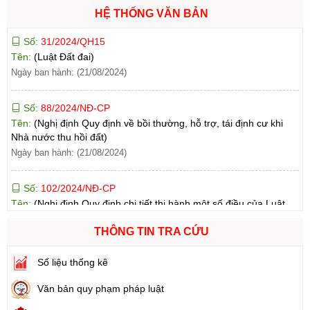
HỆ THỐNG VĂN BẢN
Tên:
(Luật Đất đai)
Ngày ban hành: (21/08/2024)
Số:
88/2024/NĐ-CP
Tên:
(Nghị định Quy định về bồi thường, hỗ trợ, tái định cư khi
Nhà nước thu hồi đất)
Ngày ban hành: (21/08/2024)
Số:
102/2024/NĐ-CP
Tên:
(Nghị định Quy định chi tiết thi hành một số điều của Luật
Đất đai)
Ngày ban hành: (21/08/2024)
Số:
103/2024/NĐ-CP
THÔNG TIN TRA CỨU
Tên:
(Nghị định Quy định về tiền sử dụng đất, tiền thuê đất)
Ngày ban hành: (21/08/2024)
Số liệu thống kê
Văn bản quy phạm pháp luật
Số:
1731/KH-UBND
Tên:
(Kế hoạch triển khai thi hành Luật Đất đai năm 2024)