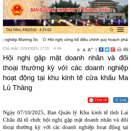
Thứ Năm, 6/8/2026
4
:
24
:
03
Toggl
navig
p Mường So
Hội nghị công bố điều chỉnh quy hoạch phân khu xây d
Chủ nhật, 12/10/2025
|
17:15
49
+
|
A
-
A
A
Hội nghị gặp mặt doanh nhân và đối
thoại thường kỳ với các doanh nghiệp
hoạt động tại khu kinh tế cửa khẩu Ma
Lù Thàng
Chia sẻ
Lưu
Ngày 07/10/2025, Ban Quản lý Khu kinh tế tỉnh Lai
Châu đã tổ chức hội nghị gặp mặt doanh nhân và đối
thoại thường kỳ với các doanh nghiệp hoạt động tại