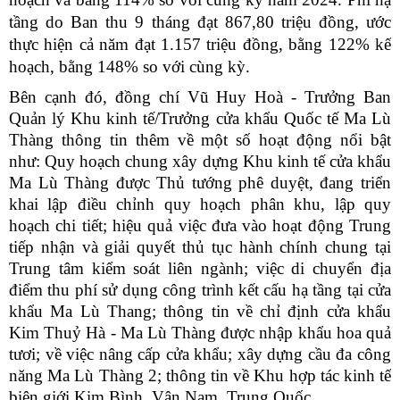
tầng do Ban thu 9 tháng đạt 867,80 triệu đồng, ước
thực hiện cả năm đạt 1.157 triệu đồng, bằng 122% kế
hoạch, bằng 148% so với cùng kỳ.
Bên cạnh đó, đồng chí Vũ Huy Hoà - Trưởng Ban
Quản lý Khu kinh tế/Trưởng cửa khẩu Quốc tế Ma Lù
Thàng thông tin thêm về một số hoạt động nổi bật
như: Quy hoạch chung xây dựng Khu kinh tế cửa khẩu
Ma Lù Thàng được Thủ tướng phê duyệt, đang triển
khai lập điều chỉnh quy hoạch phân khu, lập quy
hoạch chi tiết; hiệu quả việc đưa vào hoạt động Trung
tiếp nhận và giải quyết thủ tục hành chính chung tại
Trung tâm kiểm soát liên ngành; việc di chuyển địa
điểm thu phí sử dụng công trình kết cấu hạ tầng tại cửa
khẩu Ma Lù Thang; thông tin về chỉ định cửa khẩu
Kim Thuỷ Hà - Ma Lù Thàng được nhập khẩu hoa quả
tươi; về việc nâng cấp cửa khẩu; xây dựng cầu đa công
năng Ma Lù Thàng 2; thông tin về Khu hợp tác kinh tế
biên giới Kim Bình, Vân Nam, Trung Quốc.