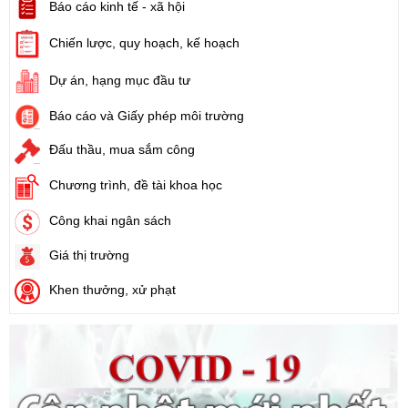
Báo cáo kinh tế - xã hội
Ngày ban hành: (21/08/2024)
Chiến lược, quy hoạch, kế hoạch
Số:
71/2024/NĐ-CP
Dự án, hạng mục đầu tư
Tên:
(Nghị định Quy định về giá đất)
Ngày ban hành: (21/08/2024)
Báo cáo và Giấy phép môi trường
Đấu thầu, mua sắm công
Số:
31/2024/QH15
Tên:
(Luật Đất đai)
Chương trình, đề tài khoa học
Ngày ban hành: (21/08/2024)
Công khai ngân sách
Số:
88/2024/NĐ-CP
Giá thị trường
Tên:
(Nghị định Quy định về bồi thường, hỗ trợ, tái định cư khi
Nhà nước thu hồi đất)
Khen thưởng, xử phạt
Ngày ban hành: (21/08/2024)