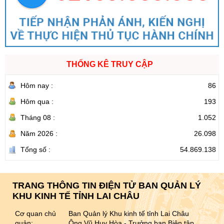
THỐNG KÊ TRUY CẬP
Hôm nay :
86
Hôm qua :
193
Tháng 08 :
1.052
Năm 2026 :
26.098
Tổng số :
54.869.138
TRANG THÔNG TIN ĐIỆN TỬ BAN QUẢN LÝ
KHU KINH TẾ TỈNH LAI CHÂU
Cơ quan chủ
Ban Quản lý Khu kinh tế tỉnh Lai Châu
quản:
Ông Vũ Huy Hòa - Trưởng ban Biên tập