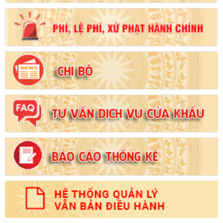
Số:
102/2024/NĐ-CP
Tên:
(Nghị định Quy định chi tiết thi hành một số điều của Luật
Đất đai)
Ngày ban hành: (21/08/2024)
Số:
103/2024/NĐ-CP
Tên:
(Nghị định Quy định về tiền sử dụng đất, tiền thuê đất)
Ngày ban hành: (21/08/2024)
Số:
1731/KH-UBND
Tên:
(Kế hoạch triển khai thi hành Luật Đất đai năm 2024)
Ngày ban hành: (21/08/2024)
Số:
71/2024/NĐ-CP
Tên:
(Nghị định Quy định về giá đất)
Ngày ban hành: (21/08/2024)
Số:
31/2024/QH15