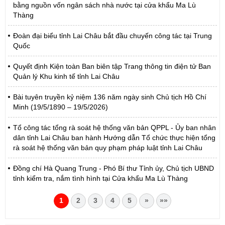
bằng nguồn vốn ngân sách nhà nước tại cửa khẩu Ma Lù
Thàng
Đoàn đại biểu tỉnh Lai Châu bắt đầu chuyến công tác tại Trung
Quốc
Quyết định Kiện toàn Ban biên tập Trang thông tin điện tử Ban
Quản lý Khu kinh tế tỉnh Lai Châu
Bài tuyên truyền kỷ niệm 136 năm ngày sinh Chủ tịch Hồ Chí
Minh (19/5/1890 – 19/5/2026)
Tổ công tác tổng rà soát hệ thống văn bản QPPL - Ủy ban nhân
dân tỉnh Lai Châu ban hành Hướng dẫn Tổ chức thực hiện tổng
rà soát hệ thống văn bản quy phạm pháp luật tỉnh Lai Châu
Đồng chí Hà Quang Trung - Phó Bí thư Tỉnh ủy, Chủ tịch UBND
tỉnh kiểm tra, nắm tình hình tại Cửa khẩu Ma Lù Thàng
1
2
3
4
5
»
»»