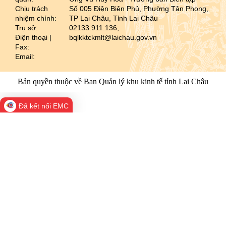
Chịu trách
Số 005 Điện Biên Phủ, Phường Tân Phong,
nhiệm chính:
TP Lai Châu, Tỉnh Lai Châu
Trụ sở:
02133.911.136;
Điện thoại |
bqlkktckmlt@laichau.gov.vn
Fax:
Email:
Bản quyền thuộc về Ban Quản lý khu kinh tế tỉnh Lai Châu
Đã kết nối EMC