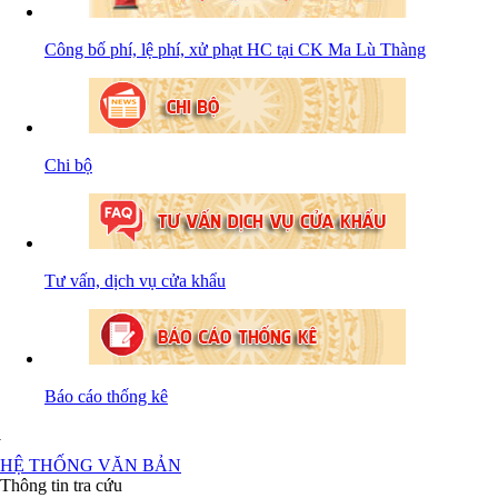
Công bố phí, lệ phí, xử phạt HC tại CK Ma Lù Thàng
Chi bộ
Tư vấn, dịch vụ cửa khẩu
Báo cáo thống kê
HỆ THỐNG VĂN BẢN
Thông tin tra cứu