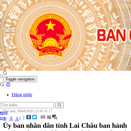
n
:
:
Toggle navigation
Đăng nhập
Thứ năm, 30/04/2026
|
15:41
17
Đảng
:
:
|
 quy
+
-
A
A
A
Ủy ban nhân dân tỉnh Lai Châu ban hành