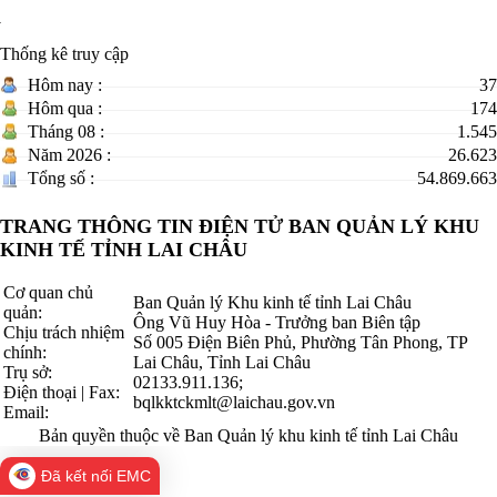
Thống kê truy cập
Hôm nay :
37
Hôm qua :
174
Tháng 08 :
1.545
Năm 2026 :
26.623
Tổng số :
54.869.663
TRANG THÔNG TIN ĐIỆN TỬ BAN QUẢN LÝ KHU
KINH TẾ TỈNH LAI CHÂU
Cơ quan chủ
Ban Quản lý Khu kinh tế tỉnh Lai Châu
quản:
Ông Vũ Huy Hòa - Trưởng ban Biên tập
Chịu trách nhiệm
Số 005 Điện Biên Phủ, Phường Tân Phong, TP
chính:
Lai Châu, Tỉnh Lai Châu
Trụ sở:
02133.911.136;
Điện thoại | Fax:
bqlkktckmlt@laichau.gov.vn
Email:
Bản quyền thuộc về Ban Quản lý khu kinh tế tỉnh Lai Châu
Đã kết nối EMC