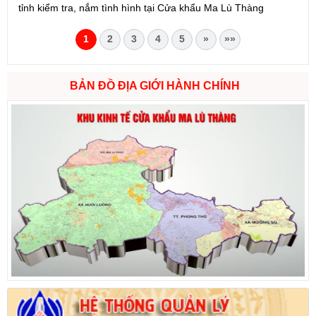
tỉnh kiểm tra, nắm tình hình tại Cửa khẩu Ma Lù Thàng
1
2
3
4
5
»
»»
BẢN ĐỒ ĐỊA GIỚI HÀNH CHÍNH