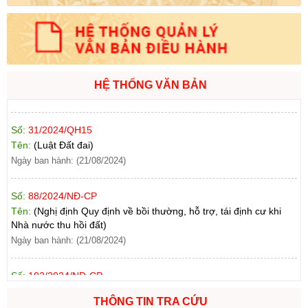
Ngày ban hành: (21/08/2024)
Số:
71/2024/NĐ-CP
Tên:
(Nghị định Quy định về giá đất)
Ngày ban hành: (21/08/2024)
HỆ THỐNG VĂN BẢN
Số:
31/2024/QH15
Tên:
(Luật Đất đai)
Ngày ban hành: (21/08/2024)
Số:
88/2024/NĐ-CP
Tên:
(Nghị định Quy định về bồi thường, hỗ trợ, tái định cư khi
Nhà nước thu hồi đất)
Ngày ban hành: (21/08/2024)
Số:
102/2024/NĐ-CP
Tên:
(Nghị định Quy định chi tiết thi hành một số điều của Luật
Đất đai)
Ngày ban hành: (21/08/2024)
THÔNG TIN TRA CỨU