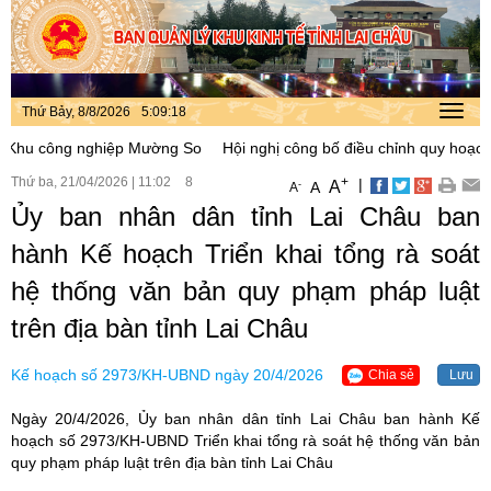
Thứ Bảy, 8/8/2026
5
:
09
:
18
Toggl
navig
 công nghiệp Mường So
Hội nghị công bố điều chỉnh quy hoạch phân
Thứ ba, 21/04/2026
|
11:02
8
+
|
A
-
A
A
Ủy ban nhân dân tỉnh Lai Châu ban
hành Kế hoạch Triển khai tổng rà soát
hệ thống văn bản quy phạm pháp luật
trên địa bàn tỉnh Lai Châu
Kế hoạch số 2973/KH-UBND ngày 20/4/2026
Chia sẻ
Lưu
Ngày 20/4/2026, Ủy ban nhân dân tỉnh Lai Châu ban hành Kế
hoạch số 2973/KH-UBND Triển khai tổng rà soát hệ thống văn bản
quy phạm pháp luật trên địa bàn tỉnh Lai Châu