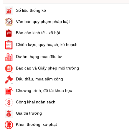
Số:
103/2024/NĐ-CP
Số liệu thống kê
Tên:
(Nghị định Quy định về tiền sử dụng đất, tiền thuê đất)
Văn bản quy phạm pháp luật
Ngày ban hành: (21/08/2024)
Báo cáo kinh tế - xã hội
Số:
1731/KH-UBND
Tên:
(Kế hoạch triển khai thi hành Luật Đất đai năm 2024)
Chiến lược, quy hoạch, kế hoạch
Ngày ban hành: (21/08/2024)
Dự án, hạng mục đầu tư
Số:
71/2024/NĐ-CP
Báo cáo và Giấy phép môi trường
Tên:
(Nghị định Quy định về giá đất)
Ngày ban hành: (21/08/2024)
Đấu thầu, mua sắm công
Chương trình, đề tài khoa học
Số:
31/2024/QH15
Tên:
(Luật Đất đai)
Công khai ngân sách
Ngày ban hành: (21/08/2024)
Giá thị trường
Số:
88/2024/NĐ-CP
Khen thưởng, xử phạt
Tên:
(Nghị định Quy định về bồi thường, hỗ trợ, tái định cư khi