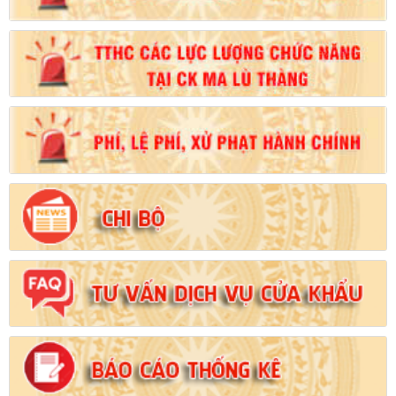
Số:
102/2024/NĐ-CP
Tên:
(Nghị định Quy định chi tiết thi hành một số điều của Luật
Đất đai)
Ngày ban hành: (21/08/2024)
Số:
103/2024/NĐ-CP
Tên:
(Nghị định Quy định về tiền sử dụng đất, tiền thuê đất)
Ngày ban hành: (21/08/2024)
Số:
1731/KH-UBND
Tên:
(Kế hoạch triển khai thi hành Luật Đất đai năm 2024)