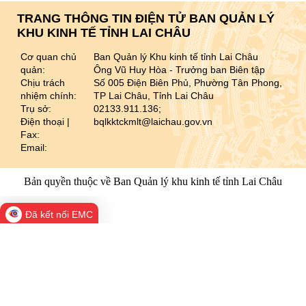
TRANG THÔNG TIN ĐIỆN TỬ BAN QUẢN LÝ
KHU KINH TẾ TỈNH LAI CHÂU
Cơ quan chủ
Ban Quản lý Khu kinh tế tỉnh Lai Châu
quản:
Ông Vũ Huy Hòa - Trưởng ban Biên tập
Chịu trách
Số 005 Điện Biên Phủ, Phường Tân Phong,
nhiệm chính:
TP Lai Châu, Tỉnh Lai Châu
Trụ sở:
02133.911.136;
Điện thoại |
bqlkktckmlt@laichau.gov.vn
Fax:
Email:
Bản quyền thuộc về Ban Quản lý khu kinh tế tỉnh Lai Châu
Đã kết nối EMC