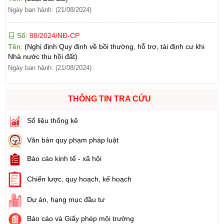
Số:
88/2024/NĐ-CP
Tên:
(Nghị định Quy định về bồi thường, hỗ trợ, tái định cư khi
Nhà nước thu hồi đất)
Ngày ban hành: (21/08/2024)
Số:
102/2024/NĐ-CP
Tên:
(Nghị định Quy định chi tiết thi hành một số điều của Luật
Đất đai)
THÔNG TIN TRA CỨU
Ngày ban hành: (21/08/2024)
Số liệu thống kê
Số:
103/2024/NĐ-CP
Văn bản quy phạm pháp luật
Tên:
(Nghị định Quy định về tiền sử dụng đất, tiền thuê đất)
Ngày ban hành: (21/08/2024)
Báo cáo kinh tế - xã hội
Chiến lược, quy hoạch, kế hoạch
Số:
1731/KH-UBND
Tên:
(Kế hoạch triển khai thi hành Luật Đất đai năm 2024)
Dự án, hạng mục đầu tư
Ngày ban hành: (21/08/2024)
Báo cáo và Giấy phép môi trường