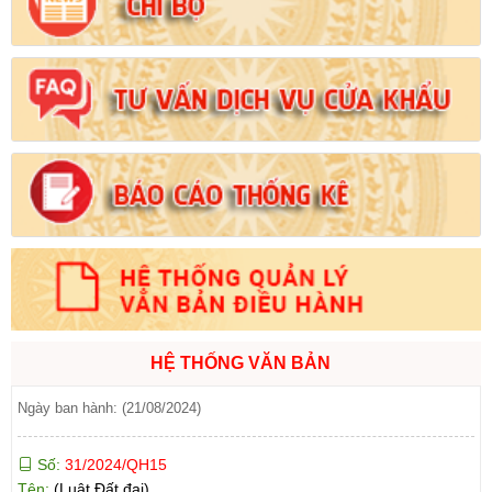
Tên:
(Nghị định Quy định chi tiết thi hành một số điều của Luật
Đất đai)
Ngày ban hành: (21/08/2024)
Số:
103/2024/NĐ-CP
Tên:
(Nghị định Quy định về tiền sử dụng đất, tiền thuê đất)
Ngày ban hành: (21/08/2024)
Số:
1731/KH-UBND
Tên:
(Kế hoạch triển khai thi hành Luật Đất đai năm 2024)
Ngày ban hành: (21/08/2024)
Số:
71/2024/NĐ-CP
Tên:
(Nghị định Quy định về giá đất)
HỆ THỐNG VĂN BẢN
Ngày ban hành: (21/08/2024)
Số:
31/2024/QH15
Tên:
(Luật Đất đai)
Ngày ban hành: (21/08/2024)