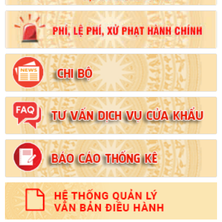
Số:
102/2024/NĐ-CP
Tên:
(Nghị định Quy định chi tiết thi hành một số điều của Luật
Đất đai)
Ngày ban hành: (21/08/2024)
Số:
103/2024/NĐ-CP
Tên:
(Nghị định Quy định về tiền sử dụng đất, tiền thuê đất)
Ngày ban hành: (21/08/2024)
Số:
1731/KH-UBND
Tên:
(Kế hoạch triển khai thi hành Luật Đất đai năm 2024)
Ngày ban hành: (21/08/2024)
Số:
71/2024/NĐ-CP
Tên:
(Nghị định Quy định về giá đất)