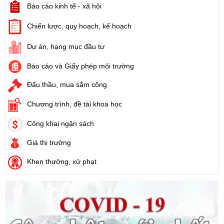
Báo cáo kinh tế - xã hội
Số:
1731/KH-UBND
Chiến lược, quy hoạch, kế hoạch
Tên:
(Kế hoạch triển khai thi hành Luật Đất đai năm 2024)
Ngày ban hành: (21/08/2024)
Dự án, hạng mục đầu tư
Báo cáo và Giấy phép môi trường
Số:
71/2024/NĐ-CP
Tên:
(Nghị định Quy định về giá đất)
Đấu thầu, mua sắm công
Ngày ban hành: (21/08/2024)
Chương trình, đề tài khoa học
Số:
31/2024/QH15
Công khai ngân sách
Tên:
(Luật Đất đai)
Ngày ban hành: (21/08/2024)
Giá thị trường
Khen thưởng, xử phạt
Số:
88/2024/NĐ-CP
Tên:
(Nghị định Quy định về bồi thường, hỗ trợ, tái định cư khi
Nhà nước thu hồi đất)
Ngày ban hành: (21/08/2024)