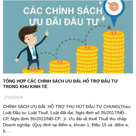
TỔNG HỢP CÁC CHÍNH SÁCH ƯU ĐÃI, HỖ TRỢ ĐẦU TƯ
TRONG KHU KINH TẾ
27/02/2024
CHÍNH SÁCH ƯU ĐÃI, HỖ TRỢ THU HÚT ĐẦU TƯ CHUNG(Theo
Luật Đầu tư, Luật Thuế, Luật đất đai, Nghị định số 35/2017/NĐ-
CP, Nghị định 35/2022/NĐ-CP...)I. Ưu đãi về thuế Thuế thu nhập
Doanh nghiệp: (Quy định tại điểm a, khoản 1, Điều 15 và điểm a,
b, ...