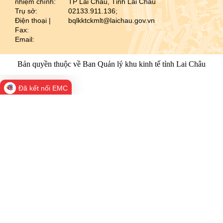
nhiệm chính:
TP Lai Châu, Tỉnh Lai Châu
Trụ sở:
02133.911.136;
Điện thoại |
bqlkktckmlt@laichau.gov.vn
Fax:
Email:
Bản quyền thuộc về Ban Quản lý khu kinh tế tỉnh Lai Châu
Đã kết nối EMC