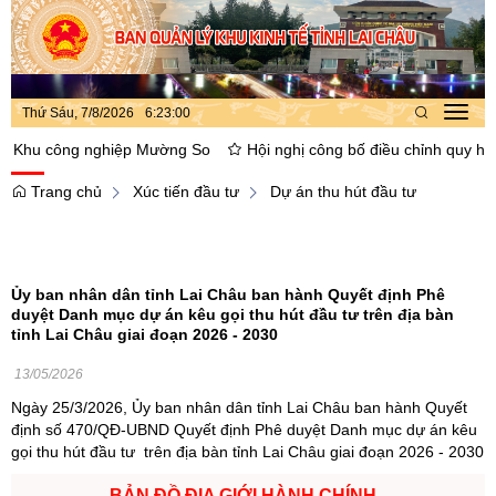
Thứ Sáu, 7/8/2026
6
:
23
:
00
Toggl
navig
Khu công nghiệp Mường So
Hội nghị công bố điều chỉnh quy hoạch 
Trang chủ
Xúc tiến đầu tư
Dự án thu hút đầu tư
Ủy ban nhân dân tỉnh Lai Châu ban hành Quyết định Phê
duyệt Danh mục dự án kêu gọi thu hút đầu tư trên địa bàn
tỉnh Lai Châu giai đoạn 2026 - 2030
13/05/2026
Ngày 25/3/2026, Ủy ban nhân dân tỉnh Lai Châu ban hành Quyết
định số 470/QĐ-UBND Quyết định Phê duyệt Danh mục dự án kêu
gọi thu hút đầu tư trên địa bàn tỉnh Lai Châu giai đoạn 2026 - 2030
BẢN ĐỒ ĐỊA GIỚI HÀNH CHÍNH