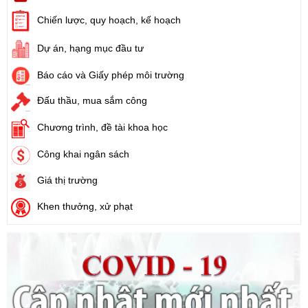
Số:
1731/KH-UBND
Chiến lược, quy hoạch, kế hoạch
Tên:
(Kế hoạch triển khai thi hành Luật Đất đai năm 2024)
Dự án, hạng mục đầu tư
Ngày ban hành: (21/08/2024)
Báo cáo và Giấy phép môi trường
Số:
71/2024/NĐ-CP
Tên:
(Nghị định Quy định về giá đất)
Đấu thầu, mua sắm công
Ngày ban hành: (21/08/2024)
Chương trình, đề tài khoa học
Số:
31/2024/QH15
Công khai ngân sách
Tên:
(Luật Đất đai)
Giá thị trường
Ngày ban hành: (21/08/2024)
Khen thưởng, xử phạt
Số:
88/2024/NĐ-CP
Tên:
(Nghị định Quy định về bồi thường, hỗ trợ, tái định cư khi
Nhà nước thu hồi đất)
Ngày ban hành: (21/08/2024)