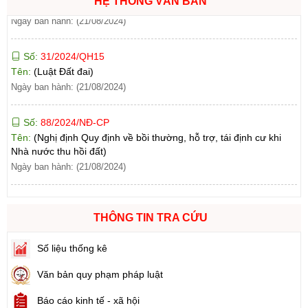
HỆ THỐNG VĂN BẢN
Số:
31/2024/QH15
Tên:
(Luật Đất đai)
Ngày ban hành: (21/08/2024)
Số:
88/2024/NĐ-CP
Tên:
(Nghị định Quy định về bồi thường, hỗ trợ, tái định cư khi
Nhà nước thu hồi đất)
Ngày ban hành: (21/08/2024)
Số:
102/2024/NĐ-CP
Tên:
(Nghị định Quy định chi tiết thi hành một số điều của Luật
Đất đai)
THÔNG TIN TRA CỨU
Ngày ban hành: (21/08/2024)
Số liệu thống kê
Số:
103/2024/NĐ-CP
Văn bản quy phạm pháp luật
Tên:
(Nghị định Quy định về tiền sử dụng đất, tiền thuê đất)
Ngày ban hành: (21/08/2024)
Báo cáo kinh tế - xã hội