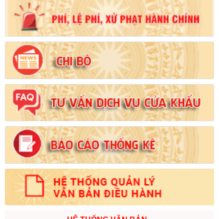
Số:
102/2024/NĐ-CP
Tên:
(Nghị định Quy định chi tiết thi hành một số điều của Luật
Đất đai)
Ngày ban hành: (21/08/2024)
Số:
103/2024/NĐ-CP
Tên:
(Nghị định Quy định về tiền sử dụng đất, tiền thuê đất)
Ngày ban hành: (21/08/2024)
Số:
1731/KH-UBND
Tên:
(Kế hoạch triển khai thi hành Luật Đất đai năm 2024)
Ngày ban hành: (21/08/2024)
Số:
71/2024/NĐ-CP
Tên:
(Nghị định Quy định về giá đất)
Ngày ban hành: (21/08/2024)