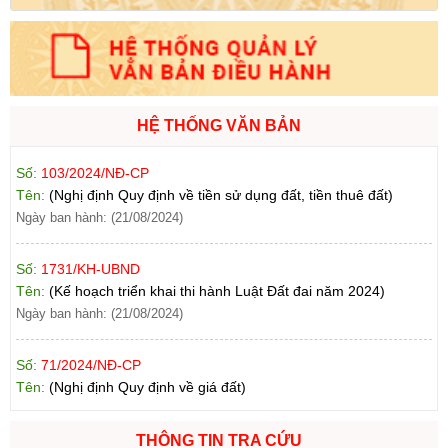
Số:
102/2024/NĐ-CP
Tên:
(Nghị định Quy định chi tiết thi hành một số điều của Luật
Đất đai)
Ngày ban hành: (21/08/2024)
HỆ THỐNG VĂN BẢN
Số:
103/2024/NĐ-CP
Tên:
(Nghị định Quy định về tiền sử dụng đất, tiền thuê đất)
Ngày ban hành: (21/08/2024)
Số:
1731/KH-UBND
Tên:
(Kế hoạch triển khai thi hành Luật Đất đai năm 2024)
Ngày ban hành: (21/08/2024)
Số:
71/2024/NĐ-CP
Tên:
(Nghị định Quy định về giá đất)
Ngày ban hành: (21/08/2024)
Số:
31/2024/QH15
THÔNG TIN TRA CỨU
Tên:
(Luật Đất đai)