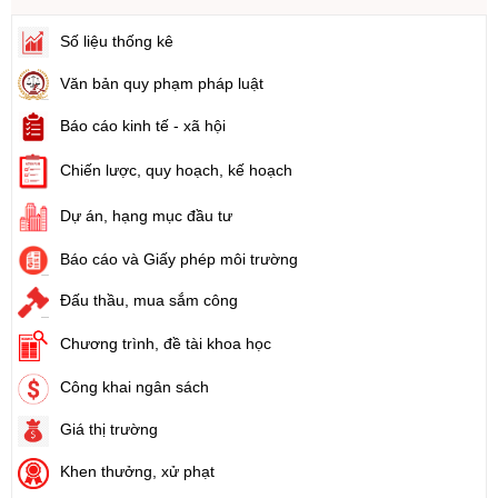
Ngày ban hành: (21/08/2024)
Số liệu thống kê
Số:
88/2024/NĐ-CP
Văn bản quy phạm pháp luật
Tên:
(Nghị định Quy định về bồi thường, hỗ trợ, tái định cư khi
Nhà nước thu hồi đất)
Báo cáo kinh tế - xã hội
Ngày ban hành: (21/08/2024)
Chiến lược, quy hoạch, kế hoạch
Số:
102/2024/NĐ-CP
Dự án, hạng mục đầu tư
Tên:
(Nghị định Quy định chi tiết thi hành một số điều của Luật
Đất đai)
Báo cáo và Giấy phép môi trường
Ngày ban hành: (21/08/2024)
Đấu thầu, mua sắm công
Số:
103/2024/NĐ-CP
Chương trình, đề tài khoa học
Tên:
(Nghị định Quy định về tiền sử dụng đất, tiền thuê đất)
Ngày ban hành: (21/08/2024)
Công khai ngân sách
Giá thị trường
Số:
1731/KH-UBND
Tên:
(Kế hoạch triển khai thi hành Luật Đất đai năm 2024)
Khen thưởng, xử phạt
Ngày ban hành: (21/08/2024)