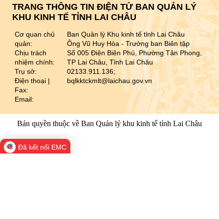
TRANG THÔNG TIN ĐIỆN TỬ BAN QUẢN LÝ
KHU KINH TẾ TỈNH LAI CHÂU
Cơ quan chủ
Ban Quản lý Khu kinh tế tỉnh Lai Châu
quản:
Ông Vũ Huy Hòa - Trưởng ban Biên tập
Chịu trách
Số 005 Điện Biên Phủ, Phường Tân Phong,
nhiệm chính:
TP Lai Châu, Tỉnh Lai Châu
Trụ sở:
02133.911.136;
Điện thoại |
bqlkktckmlt@laichau.gov.vn
Fax:
Email:
Bản quyền thuộc về Ban Quản lý khu kinh tế tỉnh Lai Châu
Đã kết nối EMC