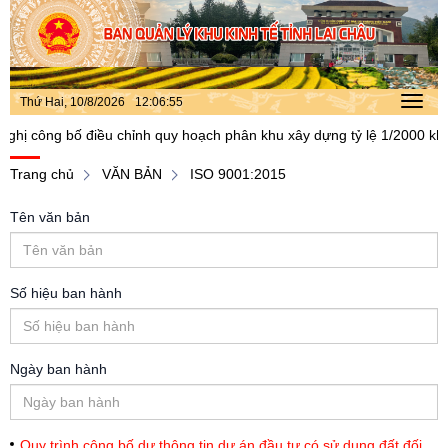
Thứ Hai, 10/8/2026
12
:
06
:
55
Toggl
navig
ông bố điều chỉnh quy hoạch phân khu xây dựng tỷ lệ 1/2000 khu côn
Trang chủ
VĂN BẢN
ISO 9001:2015
Tên văn bản
Số hiệu ban hành
Ngày ban hành
Quy trình công bố dự thông tin dự án đầu tư có sử dụng đất đối