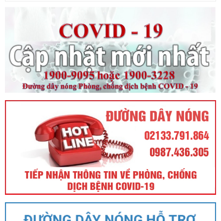
Số:
71/2024/NĐ-CP
Tên:
(Nghị định Quy định về giá đất)
Ngày ban hành: (21/08/2024)
Số:
31/2024/QH15
Tên:
(Luật Đất đai)
Ngày ban hành: (21/08/2024)
Số:
88/2024/NĐ-CP
Tên:
(Nghị định Quy định về bồi thường, hỗ trợ, tái định cư khi
Nhà nước thu hồi đất)
Ngày ban hành: (21/08/2024)