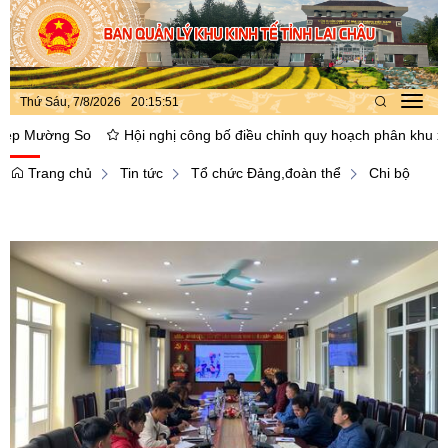
Thứ Sáu, 7/8/2026
20
:
15
:
52
Toggl
navig
g So
Hội nghị công bố điều chỉnh quy hoạch phân khu xây dựng tỷ
Trang chủ
Tin tức
Tổ chức Đảng,đoàn thể
Chi bộ