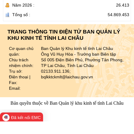
Năm 2026 :
26.413
Tổng số :
54.869.453
TRANG THÔNG TIN ĐIỆN TỬ BAN QUẢN LÝ
KHU KINH TẾ TỈNH LAI CHÂU
Cơ quan chủ
Ban Quản lý Khu kinh tế tỉnh Lai Châu
quản:
Ông Vũ Huy Hòa - Trưởng ban Biên tập
Chịu trách
Số 005 Điện Biên Phủ, Phường Tân Phong,
nhiệm chính:
TP Lai Châu, Tỉnh Lai Châu
Trụ sở:
02133.911.136;
Điện thoại |
bqlkktckmlt@laichau.gov.vn
Fax:
Email:
Bản quyền thuộc về Ban Quản lý khu kinh tế tỉnh Lai Châu
Đã kết nối EMC