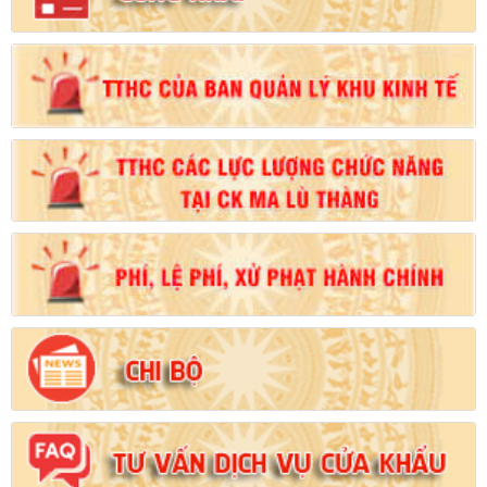
Số:
102/2024/NĐ-CP
Tên:
(Nghị định Quy định chi tiết thi hành một số điều của Luật
Đất đai)
Ngày ban hành: (21/08/2024)
Số:
103/2024/NĐ-CP
Tên:
(Nghị định Quy định về tiền sử dụng đất, tiền thuê đất)
Ngày ban hành: (21/08/2024)
Số:
1731/KH-UBND
Tên:
(Kế hoạch triển khai thi hành Luật Đất đai năm 2024)
Ngày ban hành: (21/08/2024)