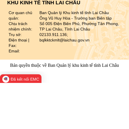
KHU KINH TẾ TỈNH LAI CHÂU
Cơ quan chủ
Ban Quản lý Khu kinh tế tỉnh Lai Châu
quản:
Ông Vũ Huy Hòa - Trưởng ban Biên tập
Chịu trách
Số 005 Điện Biên Phủ, Phường Tân Phong,
nhiệm chính:
TP Lai Châu, Tỉnh Lai Châu
Trụ sở:
02133.911.136;
Điện thoại |
bqlkktckmlt@laichau.gov.vn
Fax:
Email:
Bản quyền thuộc về Ban Quản lý khu kinh tế tỉnh Lai Châu
Đã kết nối EMC