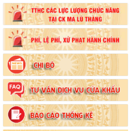
Số:
102/2024/NĐ-CP
Tên:
(Nghị định Quy định chi tiết thi hành một số điều của Luật
Đất đai)
Ngày ban hành: (21/08/2024)
Số:
103/2024/NĐ-CP
Tên:
(Nghị định Quy định về tiền sử dụng đất, tiền thuê đất)
Ngày ban hành: (21/08/2024)
Số:
1731/KH-UBND
Tên:
(Kế hoạch triển khai thi hành Luật Đất đai năm 2024)
Ngày ban hành: (21/08/2024)