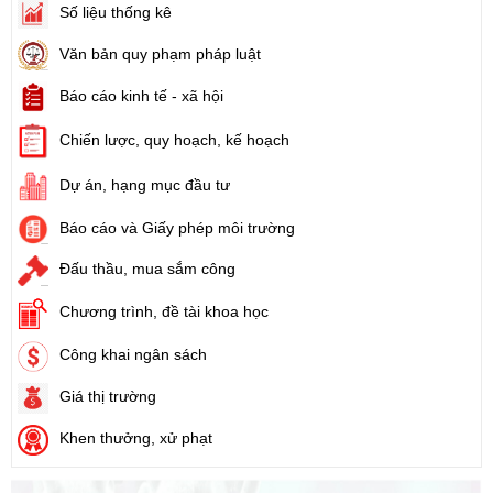
Số liệu thống kê
Tên:
(Nghị định Quy định về tiền sử dụng đất, tiền thuê đất)
Ngày ban hành: (21/08/2024)
Văn bản quy phạm pháp luật
Báo cáo kinh tế - xã hội
Số:
1731/KH-UBND
Tên:
(Kế hoạch triển khai thi hành Luật Đất đai năm 2024)
Chiến lược, quy hoạch, kế hoạch
Ngày ban hành: (21/08/2024)
Dự án, hạng mục đầu tư
Số:
71/2024/NĐ-CP
Báo cáo và Giấy phép môi trường
Tên:
(Nghị định Quy định về giá đất)
Ngày ban hành: (21/08/2024)
Đấu thầu, mua sắm công
Chương trình, đề tài khoa học
Số:
31/2024/QH15
Tên:
(Luật Đất đai)
Công khai ngân sách
Ngày ban hành: (21/08/2024)
Giá thị trường
Số:
88/2024/NĐ-CP
Khen thưởng, xử phạt
Tên:
(Nghị định Quy định về bồi thường, hỗ trợ, tái định cư khi
Nhà nước thu hồi đất)
Ngày ban hành: (21/08/2024)