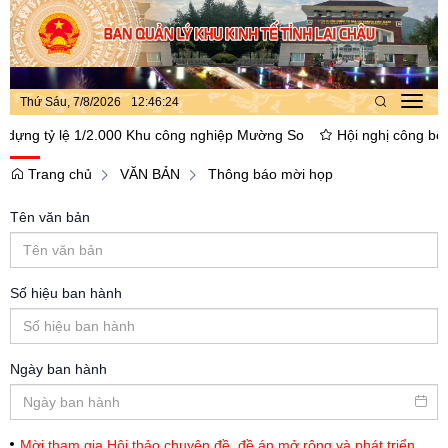
Thứ Sáu, 7/8/2026
12
:
46
:
25
Toggl
navig
g tỷ lệ 1/2.000 Khu công nghiệp Mường So
Hội nghị công bố điều 
Trang chủ
VĂN BẢN
Thông báo mời họp
Tên văn bản
Số hiệu ban hành
Ngày ban hành
Mời tham gia Hội thảo chuyên đề, đề án mở rộng và phát triển