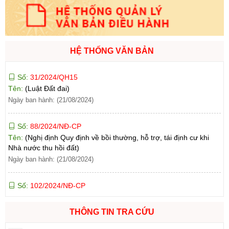
Số:
71/2024/NĐ-CP
Tên:
(Nghị định Quy định về giá đất)
Ngày ban hành: (21/08/2024)
HỆ THỐNG VĂN BẢN
Số:
31/2024/QH15
Tên:
(Luật Đất đai)
Ngày ban hành: (21/08/2024)
Số:
88/2024/NĐ-CP
Tên:
(Nghị định Quy định về bồi thường, hỗ trợ, tái định cư khi
Nhà nước thu hồi đất)
Ngày ban hành: (21/08/2024)
Số:
102/2024/NĐ-CP
Tên:
(Nghị định Quy định chi tiết thi hành một số điều của Luật
Đất đai)
Ngày ban hành: (21/08/2024)
THÔNG TIN TRA CỨU
Số:
103/2024/NĐ-CP