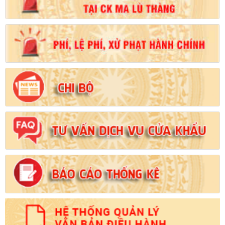
Số:
102/2024/NĐ-CP
Tên:
(Nghị định Quy định chi tiết thi hành một số điều của Luật
Đất đai)
Ngày ban hành: (21/08/2024)
Số:
103/2024/NĐ-CP
Tên:
(Nghị định Quy định về tiền sử dụng đất, tiền thuê đất)
Ngày ban hành: (21/08/2024)
Số:
1731/KH-UBND
Tên:
(Kế hoạch triển khai thi hành Luật Đất đai năm 2024)
Ngày ban hành: (21/08/2024)
Số:
71/2024/NĐ-CP
Tên:
(Nghị định Quy định về giá đất)
Ngày ban hành: (21/08/2024)
Số:
31/2024/QH15
Tên:
(Luật Đất đai)