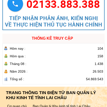
THỐNG KÊ TRUY CẬP
Hôm nay :
104
Hôm qua :
158
Tháng 08 :
1.438
Năm 2026 :
26.503
Tổng số :
54.869.543
TRANG THÔNG TIN ĐIỆN TỬ BAN QUẢN LÝ
KHU KINH TẾ TỈNH LAI CHÂU
Cơ quan chủ
Ban Quản lý Khu kinh tế tỉnh Lai Châu