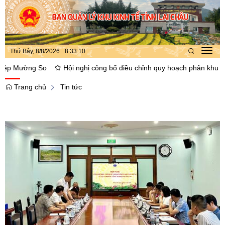
Thứ Bảy, 8/8/2026
8
:
33
:
11
Toggl
navig
g So
Hội nghị công bố điều chỉnh quy hoạch phân khu xây dựng t
Trang chủ
Tin tức