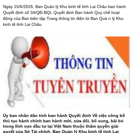
Ngày 15/6/2026, Ban Quản lý Khu kinh tế tỉnh Lai Châu ban hành
Quyết định số 34/QĐ-BQL Quyết định Ban hành Quy chế hoạt
động của Ban biên tập Trang thông tin điện tử Ban Quả n lý Khu
kinh tế tỉnh Lai Châu
Ủy ban nhân dân tỉnh ban hành Quyết định Về việc công bố
thủ tục hành chính ban hành mới, sửa đổi, bổ sung, bãi bỏ
trong lĩnh vực đầu tư tại Việt Nam thuộc thẩm quyền giải
quyết của Sở Tài chính, Ban Quản lý Khu kinh tế tỉnh Lai