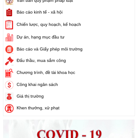
Văn bản quy phạm pháp luật
Báo cáo kinh tế - xã hội
Số:
71/2024/NĐ-CP
Tên:
(Nghị định Quy định về giá đất)
Chiến lược, quy hoạch, kế hoạch
Ngày ban hành: (21/08/2024)
Dự án, hạng mục đầu tư
Số:
31/2024/QH15
Báo cáo và Giấy phép môi trường
Tên:
(Luật Đất đai)
Ngày ban hành: (21/08/2024)
Đấu thầu, mua sắm công
Chương trình, đề tài khoa học
Số:
88/2024/NĐ-CP
Tên:
(Nghị định Quy định về bồi thường, hỗ trợ, tái định cư khi
Công khai ngân sách
Nhà nước thu hồi đất)
Ngày ban hành: (21/08/2024)
Giá thị trường
Khen thưởng, xử phạt