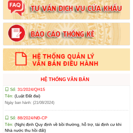
Ngày ban hành: (21/08/2024)
Số:
1731/KH-UBND
Tên:
(Kế hoạch triển khai thi hành Luật Đất đai năm 2024)
Ngày ban hành: (21/08/2024)
Số:
71/2024/NĐ-CP
Tên:
(Nghị định Quy định về giá đất)
Ngày ban hành: (21/08/2024)
Số:
31/2024/QH15
HỆ THỐNG VĂN BẢN
Tên:
(Luật Đất đai)
Ngày ban hành: (21/08/2024)
Số:
88/2024/NĐ-CP
Tên:
(Nghị định Quy định về bồi thường, hỗ trợ, tái định cư khi
Nhà nước thu hồi đất)
Ngày ban hành: (21/08/2024)