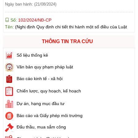
Số:
102/2024/NĐ-CP
Tên:
(Nghị định Quy định chi tiết thi hành một số điều của Luật
Đất đai)
Ngày ban hành: (21/08/2024)
THÔNG TIN TRA CỨU
Số:
103/2024/NĐ-CP
Tên:
(Nghị định Quy định về tiền sử dụng đất, tiền thuê đất)
Số liệu thống kê
Ngày ban hành: (21/08/2024)
Văn bản quy phạm pháp luật
Số:
1731/KH-UBND
Báo cáo kinh tế - xã hội
Tên:
(Kế hoạch triển khai thi hành Luật Đất đai năm 2024)
Ngày ban hành: (21/08/2024)
Chiến lược, quy hoạch, kế hoạch
Số:
71/2024/NĐ-CP
Dự án, hạng mục đầu tư
Tên:
(Nghị định Quy định về giá đất)
Báo cáo và Giấy phép môi trường
Ngày ban hành: (21/08/2024)
Đấu thầu, mua sắm công
Số:
31/2024/QH15