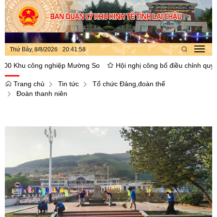
Thứ Bảy, 8/8/2026
20
:
41
:
59
Toggl
navig
Khu công nghiệp Mường So
Hội nghị công bố điều chỉnh quy hoạch
Trang chủ
Tin tức
Tổ chức Đảng,đoàn thể
Đoàn thanh niên