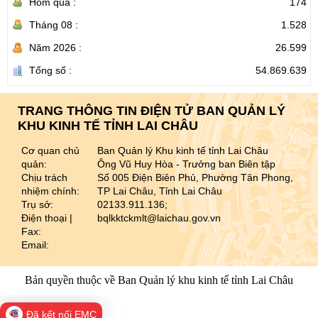
Hôm qua :
174
Tháng 08 :
1.528
Năm 2026 :
26.599
Tổng số :
54.869.639
TRANG THÔNG TIN ĐIỆN TỬ BAN QUẢN LÝ
KHU KINH TẾ TỈNH LAI CHÂU
Cơ quan chủ
Ban Quản lý Khu kinh tế tỉnh Lai Châu
quản:
Ông Vũ Huy Hòa - Trưởng ban Biên tập
Chịu trách
Số 005 Điện Biên Phủ, Phường Tân Phong,
nhiệm chính:
TP Lai Châu, Tỉnh Lai Châu
Trụ sở:
02133.911.136;
Điện thoại |
bqlkktckmlt@laichau.gov.vn
Fax:
Email:
Bản quyền thuộc về Ban Quản lý khu kinh tế tỉnh Lai Châu
Đã kết nối EMC