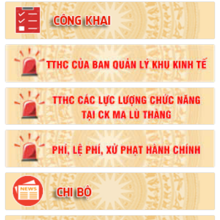
Số:
102/2024/NĐ-CP
Tên:
(Nghị định Quy định chi tiết thi hành một số điều của Luật
Đất đai)
Ngày ban hành: (21/08/2024)
Số:
103/2024/NĐ-CP
Tên:
(Nghị định Quy định về tiền sử dụng đất, tiền thuê đất)