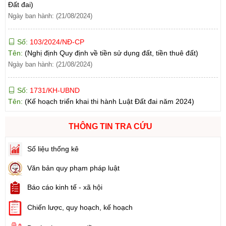
Số:
103/2024/NĐ-CP
Tên:
(Nghị định Quy định về tiền sử dụng đất, tiền thuê đất)
Ngày ban hành: (21/08/2024)
Số:
1731/KH-UBND
Tên:
(Kế hoạch triển khai thi hành Luật Đất đai năm 2024)
Ngày ban hành: (21/08/2024)
Số:
71/2024/NĐ-CP
THÔNG TIN TRA CỨU
Tên:
(Nghị định Quy định về giá đất)
Ngày ban hành: (21/08/2024)
Số liệu thống kê
Văn bản quy phạm pháp luật
Số:
31/2024/QH15
Tên:
(Luật Đất đai)
Báo cáo kinh tế - xã hội
Ngày ban hành: (21/08/2024)
Chiến lược, quy hoạch, kế hoạch
Số:
88/2024/NĐ-CP