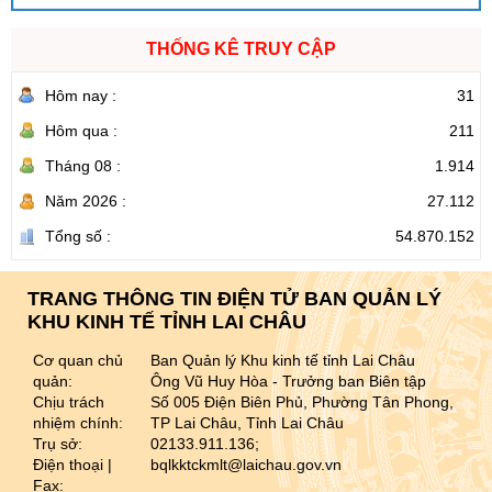
THỐNG KÊ TRUY CẬP
Hôm nay :
31
Hôm qua :
211
Tháng 08 :
1.914
Năm 2026 :
27.112
Tổng số :
54.870.152
TRANG THÔNG TIN ĐIỆN TỬ BAN QUẢN LÝ
KHU KINH TẾ TỈNH LAI CHÂU
Cơ quan chủ
Ban Quản lý Khu kinh tế tỉnh Lai Châu
quản:
Ông Vũ Huy Hòa - Trưởng ban Biên tập
Chịu trách
Số 005 Điện Biên Phủ, Phường Tân Phong,
nhiệm chính:
TP Lai Châu, Tỉnh Lai Châu
Trụ sở:
02133.911.136;
Điện thoại |
bqlkktckmlt@laichau.gov.vn
Fax: