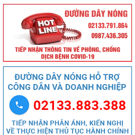
Ngày ban hành: (21/08/2024)
Số:
31/2024/QH15
Tên:
(Luật Đất đai)
Ngày ban hành: (21/08/2024)
Số:
88/2024/NĐ-CP
Tên:
(Nghị định Quy định về bồi thường, hỗ trợ, tái định cư khi
Nhà nước thu hồi đất)
Ngày ban hành: (21/08/2024)