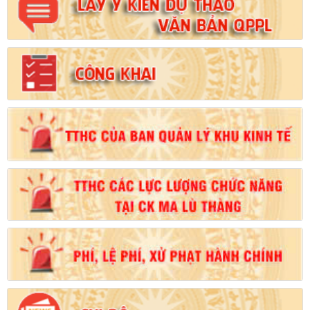
Số:
102/2024/NĐ-CP
Tên:
(Nghị định Quy định chi tiết thi hành một số điều của Luật
Đất đai)
Ngày ban hành: (21/08/2024)