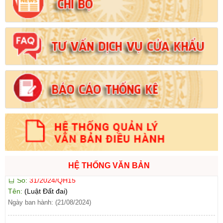
Số:
103/2024/NĐ-CP
Tên:
(Nghị định Quy định về tiền sử dụng đất, tiền thuê đất)
Ngày ban hành: (21/08/2024)
Số:
1731/KH-UBND
Tên:
(Kế hoạch triển khai thi hành Luật Đất đai năm 2024)
Ngày ban hành: (21/08/2024)
Số:
71/2024/NĐ-CP
Tên:
(Nghị định Quy định về giá đất)
Ngày ban hành: (21/08/2024)
Số:
31/2024/QH15
HỆ THỐNG VĂN BẢN
Tên:
(Luật Đất đai)
Ngày ban hành: (21/08/2024)
Số:
88/2024/NĐ-CP
Tên:
(Nghị định Quy định về bồi thường, hỗ trợ, tái định cư khi