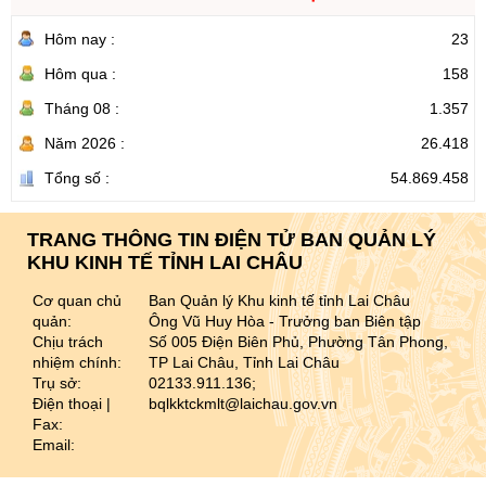
Hôm nay :
23
Hôm qua :
158
Tháng 08 :
1.357
Năm 2026 :
26.418
Tổng số :
54.869.458
TRANG THÔNG TIN ĐIỆN TỬ BAN QUẢN LÝ
KHU KINH TẾ TỈNH LAI CHÂU
Cơ quan chủ
Ban Quản lý Khu kinh tế tỉnh Lai Châu
quản:
Ông Vũ Huy Hòa - Trưởng ban Biên tập
Chịu trách
Số 005 Điện Biên Phủ, Phường Tân Phong,
nhiệm chính:
TP Lai Châu, Tỉnh Lai Châu
Trụ sở:
02133.911.136;
Điện thoại |
bqlkktckmlt@laichau.gov.vn
Fax:
Email: