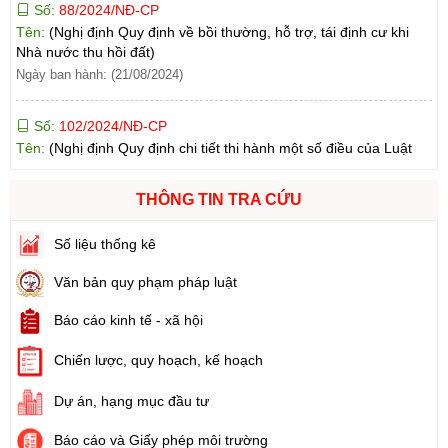
Nhà nước thu hồi đất)
Ngày ban hành: (21/08/2024)
Số:
102/2024/NĐ-CP
Tên:
(Nghị định Quy định chi tiết thi hành một số điều của Luật
Đất đai)
Ngày ban hành: (21/08/2024)
THÔNG TIN TRA CỨU
Số:
103/2024/NĐ-CP
Tên:
(Nghị định Quy định về tiền sử dụng đất, tiền thuê đất)
Số liệu thống kê
Ngày ban hành: (21/08/2024)
Văn bản quy phạm pháp luật
Số:
1731/KH-UBND
Báo cáo kinh tế - xã hội
Tên:
(Kế hoạch triển khai thi hành Luật Đất đai năm 2024)
Ngày ban hành: (21/08/2024)
Chiến lược, quy hoạch, kế hoạch
Số:
71/2024/NĐ-CP
Dự án, hạng mục đầu tư
Tên:
(Nghị định Quy định về giá đất)
Báo cáo và Giấy phép môi trường
Ngày ban hành: (21/08/2024)