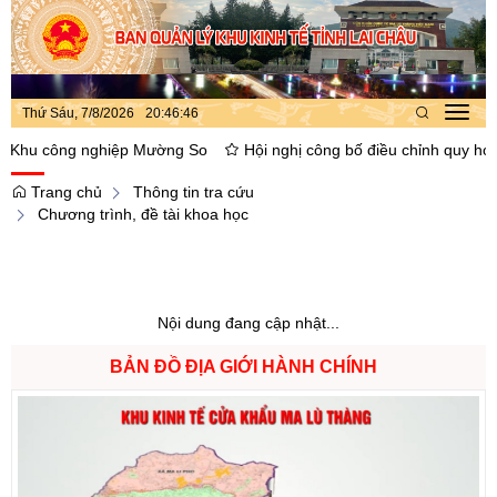
Thứ Sáu, 7/8/2026
20
:
46
:
47
Toggl
navig
hu công nghiệp Mường So
Hội nghị công bố điều chỉnh quy hoạch p
Trang chủ
Thông tin tra cứu
Chương trình, đề tài khoa học
Nội dung đang cập nhật...
BẢN ĐỒ ĐỊA GIỚI HÀNH CHÍNH