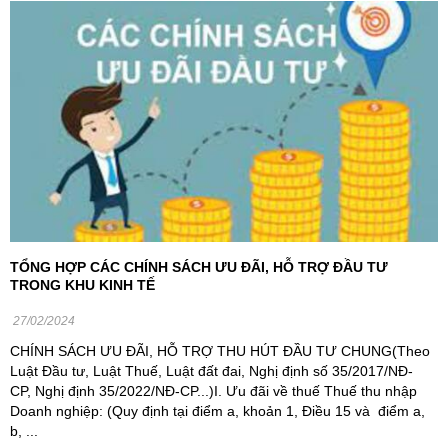
TỔNG HỢP CÁC CHÍNH SÁCH ƯU ĐÃI, HỖ TRỢ ĐẦU TƯ
TRONG KHU KINH TẾ
27/02/2024
CHÍNH SÁCH ƯU ĐÃI, HỖ TRỢ THU HÚT ĐẦU TƯ CHUNG(Theo
Luật Đầu tư, Luật Thuế, Luật đất đai, Nghị định số 35/2017/NĐ-
CP, Nghị định 35/2022/NĐ-CP...)I. Ưu đãi về thuế Thuế thu nhập
Doanh nghiệp: (Quy định tại điểm a, khoản 1, Điều 15 và điểm a,
b, ...