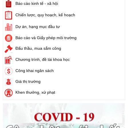
Báo cáo kinh tế - xã hội
Số:
1731/KH-UBND
Tên:
(Kế hoạch triển khai thi hành Luật Đất đai năm 2024)
Chiến lược, quy hoạch, kế hoạch
Ngày ban hành: (21/08/2024)
Dự án, hạng mục đầu tư
Số:
71/2024/NĐ-CP
Tên:
(Nghị định Quy định về giá đất)
Báo cáo và Giấy phép môi trường
Ngày ban hành: (21/08/2024)
Đấu thầu, mua sắm công
Số:
31/2024/QH15
Chương trình, đề tài khoa học
Tên:
(Luật Đất đai)
Công khai ngân sách
Ngày ban hành: (21/08/2024)
Giá thị trường
Số:
88/2024/NĐ-CP
Tên:
(Nghị định Quy định về bồi thường, hỗ trợ, tái định cư khi
Khen thưởng, xử phạt
Nhà nước thu hồi đất)
Ngày ban hành: (21/08/2024)