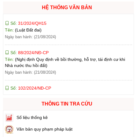
HỆ THỐNG VĂN BẢN
Số:
31/2024/QH15
Tên:
(Luật Đất đai)
Ngày ban hành: (21/08/2024)
Số:
88/2024/NĐ-CP
Tên:
(Nghị định Quy định về bồi thường, hỗ trợ, tái định cư khi
Nhà nước thu hồi đất)
Ngày ban hành: (21/08/2024)
Số:
102/2024/NĐ-CP
Tên:
(Nghị định Quy định chi tiết thi hành một số điều của Luật
Đất đai)
Ngày ban hành: (21/08/2024)
THÔNG TIN TRA CỨU
Số:
103/2024/NĐ-CP
Số liệu thống kê
Tên:
(Nghị định Quy định về tiền sử dụng đất, tiền thuê đất)
Ngày ban hành: (21/08/2024)
Văn bản quy phạm pháp luật