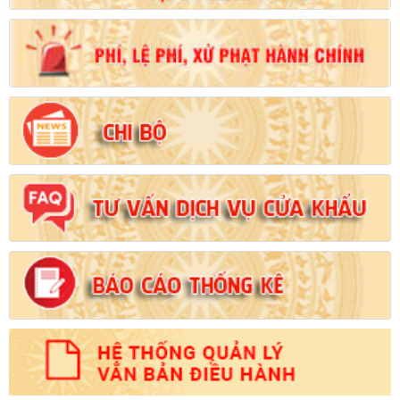
Số:
102/2024/NĐ-CP
Tên:
(Nghị định Quy định chi tiết thi hành một số điều của Luật
Đất đai)
Ngày ban hành: (21/08/2024)
Số:
103/2024/NĐ-CP
Tên:
(Nghị định Quy định về tiền sử dụng đất, tiền thuê đất)
Ngày ban hành: (21/08/2024)
Số:
1731/KH-UBND
Tên:
(Kế hoạch triển khai thi hành Luật Đất đai năm 2024)
Ngày ban hành: (21/08/2024)
Số:
71/2024/NĐ-CP
Tên:
(Nghị định Quy định về giá đất)
Ngày ban hành: (21/08/2024)