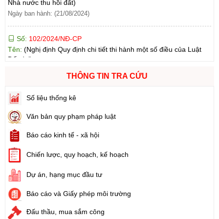
Số:
102/2024/NĐ-CP
Tên:
(Nghị định Quy định chi tiết thi hành một số điều của Luật
Đất đai)
Ngày ban hành: (21/08/2024)
THÔNG TIN TRA CỨU
Số:
103/2024/NĐ-CP
Tên:
(Nghị định Quy định về tiền sử dụng đất, tiền thuê đất)
Số liệu thống kê
Ngày ban hành: (21/08/2024)
Văn bản quy phạm pháp luật
Số:
1731/KH-UBND
Tên:
(Kế hoạch triển khai thi hành Luật Đất đai năm 2024)
Báo cáo kinh tế - xã hội
Ngày ban hành: (21/08/2024)
Chiến lược, quy hoạch, kế hoạch
Số:
71/2024/NĐ-CP
Dự án, hạng mục đầu tư
Tên:
(Nghị định Quy định về giá đất)
Ngày ban hành: (21/08/2024)
Báo cáo và Giấy phép môi trường
Đấu thầu, mua sắm công
Số:
31/2024/QH15