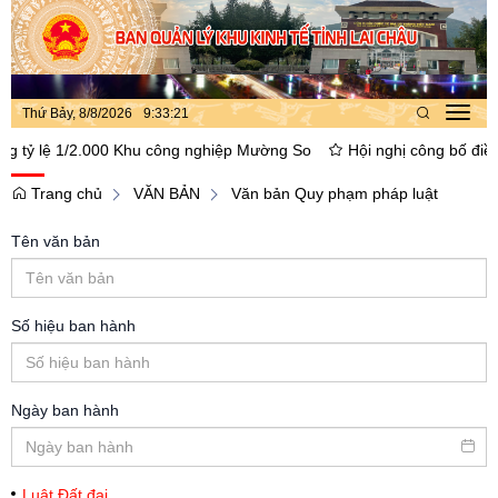
Thứ Bảy, 8/8/2026
9
:
33
:
22
Toggl
navig
 lệ 1/2.000 Khu công nghiệp Mường So
Hội nghị công bố điều chỉn
Trang chủ
VĂN BẢN
Văn bản Quy phạm pháp luật
Tên văn bản
Số hiệu ban hành
Ngày ban hành
Luật Đất đai