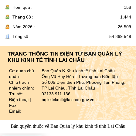
Hôm qua :
158
Tháng 08 :
1.444
Năm 2026 :
26.509
Tổng số :
54.869.549
TRANG THÔNG TIN ĐIỆN TỬ BAN QUẢN LÝ
KHU KINH TẾ TỈNH LAI CHÂU
Cơ quan chủ
Ban Quản lý Khu kinh tế tỉnh Lai Châu
quản:
Ông Vũ Huy Hòa - Trưởng ban Biên tập
Chịu trách
Số 005 Điện Biên Phủ, Phường Tân Phong,
nhiệm chính:
TP Lai Châu, Tỉnh Lai Châu
Trụ sở:
02133.911.136;
Điện thoại |
bqlkktckmlt@laichau.gov.vn
Fax:
Email:
Bản quyền thuộc về Ban Quản lý khu kinh tế tỉnh Lai Châu