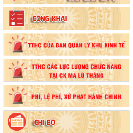
Số:
102/2024/NĐ-CP
Tên:
(Nghị định Quy định chi tiết thi hành một số điều của Luật
Đất đai)
Ngày ban hành: (21/08/2024)
Số:
103/2024/NĐ-CP