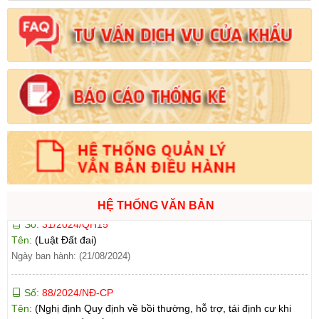
Tên:
(Nghị định Quy định về tiền sử dụng đất, tiền thuê đất)
Ngày ban hành: (21/08/2024)
Số:
1731/KH-UBND
Tên:
(Kế hoạch triển khai thi hành Luật Đất đai năm 2024)
Ngày ban hành: (21/08/2024)
Số:
71/2024/NĐ-CP
Tên:
(Nghị định Quy định về giá đất)
Ngày ban hành: (21/08/2024)
Số:
31/2024/QH15
HỆ THỐNG VĂN BẢN
Tên:
(Luật Đất đai)
Ngày ban hành: (21/08/2024)
Số:
88/2024/NĐ-CP
Tên:
(Nghị định Quy định về bồi thường, hỗ trợ, tái định cư khi
Nhà nước thu hồi đất)
Ngày ban hành: (21/08/2024)