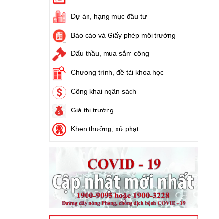
Ngày ban hành: (21/08/2024)
Dự án, hạng mục đầu tư
Số:
1731/KH-UBND
Báo cáo và Giấy phép môi trường
Tên:
(Kế hoạch triển khai thi hành Luật Đất
đai năm 2024)
Đấu thầu, mua sắm công
Ngày ban hành: (21/08/2024)
Chương trình, đề tài khoa học
Số:
71/2024/NĐ-CP
Công khai ngân sách
Tên:
(Nghị định Quy định về giá đất)
Ngày ban hành: (21/08/2024)
Giá thị trường
Khen thưởng, xử phạt
Số:
31/2024/QH15
Tên:
(Luật Đất đai)
Ngày ban hành: (21/08/2024)
Số:
88/2024/NĐ-CP
Tên:
(Nghị định Quy định về bồi thường, hỗ
trợ, tái định cư khi Nhà nước thu hồi đất)
Ngày ban hành: (21/08/2024)