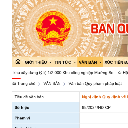
GIỚI THIỆU
TIN TỨC
VĂN BẢN
XÚC TIẾN 
hu xây dựng tỷ lệ 1/2.000 Khu công nghiệp Mường So
Hội nghị cô
Trang chủ
VĂN BẢN
Văn bản Quy phạm pháp luật
Giới thiệu chung
Công tác đối ngoại
Văn bản Quy phạm pháp l
Giới thiệu
Lãnh đạo Ban
Tin tức của ban
Văn bản góp ý dự thảo
Chính sách 
Tiêu đề văn bản
Nghị định Quy định về b
Phòng ban,chức năng
Thông tin liên ngành
ISO 9001:2015
Các hoạt độ
Số hiệu
88/2024/NĐ-CP
Lịch sử hình thành và phát triển
Tổ chức Đảng,đoàn thể
Văn bản chỉ đạo điều hàn
Chi bộ
Dự án thu h
Phạm vi
Cải cách hành chính
Giáo dục phổ biến pháp lu
Công đoàn