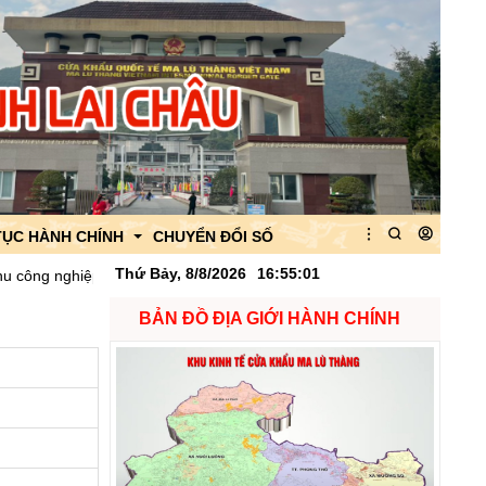
TỤC HÀNH CHÍNH
CHUYỂN ĐỔI SỐ
Thứ Bảy, 8/8/2026
16
:
55
:
02
 nghiệp mường so
Quyết định Về việc công bố danh mục thủ tục hà
BẢN ĐỒ ĐỊA GIỚI HÀNH CHÍNH
 của Ban quản lý
 của CK Ma Lù Thàng
quan