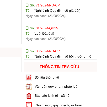
Ngày ban hành: (21/08/2024)
Số:
31/2024/QH15
Tên:
(Luật Đất đai)
Ngày ban hành: (21/08/2024)
Số:
88/2024/NĐ-CP
Tên:
(Nghị định Quy định về bồi thường, hỗ
trợ, tái định cư khi Nhà nước thu hồi đất)
Ngày ban hành: (21/08/2024)
Số:
102/2024/NĐ-CP
THÔNG TIN TRA CỨU
Tên:
(Nghị định Quy định chi tiết thi hành một
số điều của Luật Đất đai)
Số liệu thống kê
Ngày ban hành: (21/08/2024)
Văn bản quy phạm pháp luật
Số:
103/2024/NĐ-CP
Báo cáo kinh tế - xã hội
Tên:
(Nghị định Quy định về tiền sử dụng đất,
tiền thuê đất)
Chiến lược, quy hoạch, kế hoạch