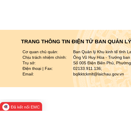
TRANG THÔNG TIN ĐIỆN TỬ BAN QUẢN LÝ 
Cơ quan chủ quản:
Ban Quản lý Khu kinh tế tỉnh L
Chịu trách nhiệm chính:
Ông Vũ Huy Hòa - Trưởng ban 
Trụ sở:
Số 005 Điện Biên Phủ, Phường
Điện thoại | Fax:
02133.911.136;
Email:
bqlkktckmlt@laichau.gov.vn
Đã kết nối EMC