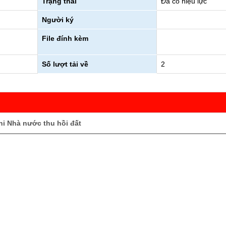
Trạng thái
Đã có hiệu lực
Người ký
m pháp luật
File đính kèm
Số lượt tải về
2
khi Nhà nước thu hồi đất