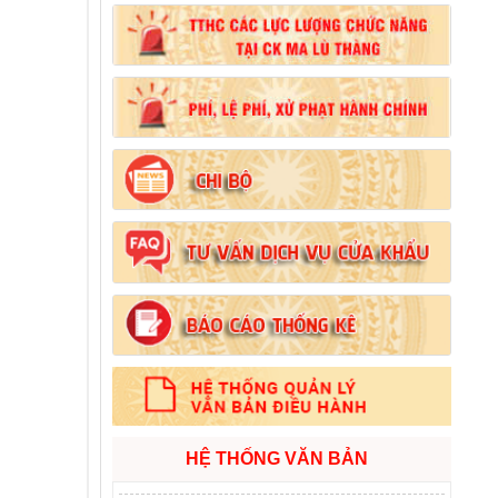
Số:
102/2024/NĐ-CP
Tên:
(Nghị định Quy định chi tiết thi hành một
số điều của Luật Đất đai)
Ngày ban hành: (21/08/2024)
Số:
103/2024/NĐ-CP
Tên:
(Nghị định Quy định về tiền sử dụng đất,
tiền thuê đất)
Ngày ban hành: (21/08/2024)
Số:
1731/KH-UBND
Tên:
(Kế hoạch triển khai thi hành Luật Đất
đai năm 2024)
Ngày ban hành: (21/08/2024)
HỆ THỐNG VĂN BẢN
Số:
71/2024/NĐ-CP
Tên:
(Nghị định Quy định về giá đất)