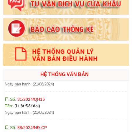
Số:
103/2024/NĐ-CP
Tên:
(Nghị định Quy định về tiền sử dụng đất, tiền thuê đất)
Ngày ban hành: (21/08/2024)
Số:
1731/KH-UBND
Tên:
(Kế hoạch triển khai thi hành Luật Đất đai năm 2024)
Ngày ban hành: (21/08/2024)
Số:
71/2024/NĐ-CP
Tên:
(Nghị định Quy định về giá đất)
Ngày ban hành: (21/08/2024)
HỆ THỐNG VĂN BẢN
Số:
31/2024/QH15
Tên:
(Luật Đất đai)
Ngày ban hành: (21/08/2024)
Số:
88/2024/NĐ-CP
Tên:
(Nghị định Quy định về bồi thường, hỗ trợ, tái định cư khi
Nhà nước thu hồi đất)