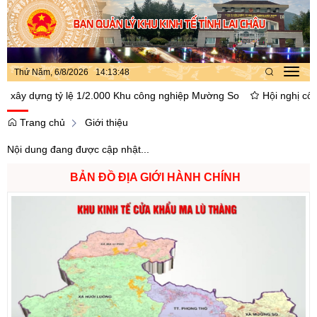
Thứ Năm, 6/8/2026
14
:
13
:
48
Toggl
navig
y dựng tỷ lệ 1/2.000 Khu công nghiệp Mường So
Hội nghị công bố 
Trang chủ
Giới thiệu
Nội dung đang được cập nhật...
BẢN ĐỒ ĐỊA GIỚI HÀNH CHÍNH