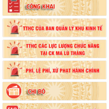
Số:
102/2024/NĐ-CP
Tên:
(Nghị định Quy định chi tiết thi hành một số điều của Luật
Đất đai)
Ngày ban hành: (21/08/2024)