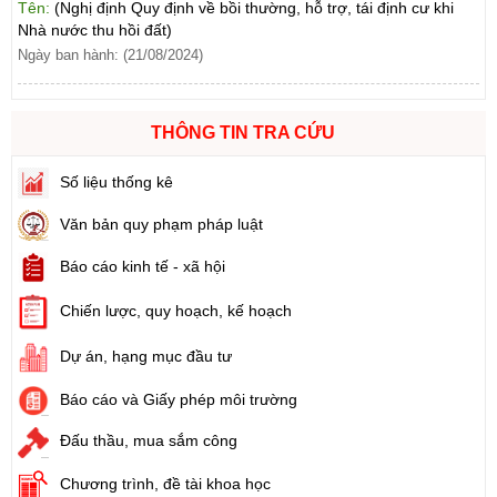
Ngày ban hành: (21/08/2024)
Số:
102/2024/NĐ-CP
Tên:
(Nghị định Quy định chi tiết thi hành một số điều của Luật
Đất đai)
THÔNG TIN TRA CỨU
Ngày ban hành: (21/08/2024)
Số liệu thống kê
Số:
103/2024/NĐ-CP
Văn bản quy phạm pháp luật
Tên:
(Nghị định Quy định về tiền sử dụng đất, tiền thuê đất)
Ngày ban hành: (21/08/2024)
Báo cáo kinh tế - xã hội
Số:
1731/KH-UBND
Chiến lược, quy hoạch, kế hoạch
Tên:
(Kế hoạch triển khai thi hành Luật Đất đai năm 2024)
Dự án, hạng mục đầu tư
Ngày ban hành: (21/08/2024)
Báo cáo và Giấy phép môi trường
Số:
71/2024/NĐ-CP
Tên:
(Nghị định Quy định về giá đất)
Đấu thầu, mua sắm công
Ngày ban hành: (21/08/2024)
Chương trình, đề tài khoa học