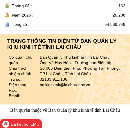
Tháng 08 :
1.162
Năm 2026 :
26.208
Tổng số :
54.869.248
TRANG THÔNG TIN ĐIỆN TỬ BAN QUẢN LÝ
KHU KINH TẾ TỈNH LAI CHÂU
Cơ quan chủ
Ban Quản lý Khu kinh tế tỉnh Lai Châu
quản:
Ông Vũ Huy Hòa - Trưởng ban Biên tập
Chịu trách
Số 005 Điện Biên Phủ, Phường Tân Phong,
nhiệm chính:
TP Lai Châu, Tỉnh Lai Châu
Trụ sở:
02133.911.136;
Điện thoại |
bqlkktckmlt@laichau.gov.vn
Fax:
Email:
Bản quyền thuộc về Ban Quản lý khu kinh tế tỉnh Lai Châu
Đã kết nối EMC