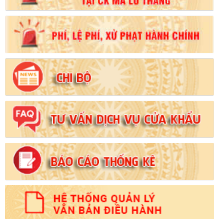
Số:
102/2024/NĐ-CP
Tên:
(Nghị định Quy định chi tiết thi hành một số điều của Luật
Đất đai)
Ngày ban hành: (21/08/2024)
Số:
103/2024/NĐ-CP
Tên:
(Nghị định Quy định về tiền sử dụng đất, tiền thuê đất)
Ngày ban hành: (21/08/2024)
Số:
1731/KH-UBND
Tên:
(Kế hoạch triển khai thi hành Luật Đất đai năm 2024)
Ngày ban hành: (21/08/2024)
Số:
71/2024/NĐ-CP
Tên:
(Nghị định Quy định về giá đất)
Ngày ban hành: (21/08/2024)