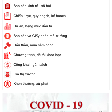
Tên:
(Kế hoạch triển khai thi hành Luật Đất đai năm 2024)
Báo cáo kinh tế - xã hội
Ngày ban hành: (21/08/2024)
Chiến lược, quy hoạch, kế hoạch
Số:
71/2024/NĐ-CP
Tên:
(Nghị định Quy định về giá đất)
Dự án, hạng mục đầu tư
Ngày ban hành: (21/08/2024)
Báo cáo và Giấy phép môi trường
Số:
31/2024/QH15
Đấu thầu, mua sắm công
Tên:
(Luật Đất đai)
Ngày ban hành: (21/08/2024)
Chương trình, đề tài khoa học
Công khai ngân sách
Số:
88/2024/NĐ-CP
Tên:
(Nghị định Quy định về bồi thường, hỗ trợ, tái định cư khi
Giá thị trường
Nhà nước thu hồi đất)
Khen thưởng, xử phạt
Ngày ban hành: (21/08/2024)