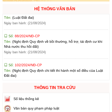
Số:
31/2024/QH15
Tên:
(Luật Đất đai)
HỆ THỐNG VĂN BẢN
Ngày ban hành: (21/08/2024)
Số:
88/2024/NĐ-CP
Tên:
(Nghị định Quy định về bồi thường, hỗ trợ, tái định cư khi
Nhà nước thu hồi đất)
Ngày ban hành: (21/08/2024)
Số:
102/2024/NĐ-CP
Tên:
(Nghị định Quy định chi tiết thi hành một số điều của Luật
Đất đai)
Ngày ban hành: (21/08/2024)
Số:
103/2024/NĐ-CP
THÔNG TIN TRA CỨU
Tên:
(Nghị định Quy định về tiền sử dụng đất, tiền thuê đất)
Ngày ban hành: (21/08/2024)
Số liệu thống kê
Số:
1731/KH-UBND
Văn bản quy phạm pháp luật