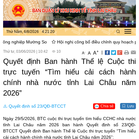
Thứ Năm, 6/8/2026
4
:
21
:
20
Toggl
navig
 nghiệp Mường So
Hội nghị công bố điều chỉnh quy hoạch phân kh
Thứ tư, 03/06/2026
|
10:42
10
+
|
A
-
A
A
Quyết định Ban hành Thể lệ Cuộc thi
trực tuyến “Tìm hiểu cải cách hành
chính nhà nước tỉnh Lai Châu năm
2026”
Quyết định số 23/QĐ-BTCCT
Chia sẻ
Lưu
Ngày 29/5/2026, BTC cuộc thi trực tuyến tìm hiểu CCHC nhà nước
tỉnh Lai Châu năm 2026 ban hành Quyết định số 23/QĐ-
BTCCT Quyết định Ban hành Thể lệ Cuộc thi trực tuyến “Tìm hiểu
cải cách hành chính nhà nước tỉnh Lai Châu năm 2026”: