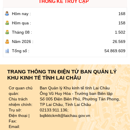
THỐNG KÊ TRUY CẬP
Hôm nay :
168
Hôm qua :
158
Tháng 08 :
1.502
Năm 2026 :
26.569
Tổng số :
54.869.609
TRANG THÔNG TIN ĐIỆN TỬ BAN QUẢN LÝ
KHU KINH TẾ TỈNH LAI CHÂU
Cơ quan chủ
Ban Quản lý Khu kinh tế tỉnh Lai Châu
quản:
Ông Vũ Huy Hòa - Trưởng ban Biên tập
Chịu trách
Số 005 Điện Biên Phủ, Phường Tân Phong,
nhiệm chính:
TP Lai Châu, Tỉnh Lai Châu
Trụ sở:
02133.911.136;
Điện thoại |
bqlkktckmlt@laichau.gov.vn
Fax:
Email: