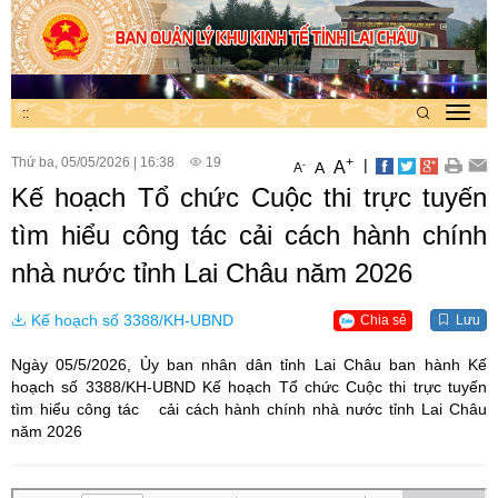
:
:
Toggl
navig
Thứ ba, 05/05/2026
|
16:38
19
+
|
A
-
A
A
Kế hoạch Tổ chức Cuộc thi trực tuyến
tìm hiểu công tác cải cách hành chính
nhà nước tỉnh Lai Châu năm 2026
Kế hoạch số 3388/KH-UBND
Chia sẻ
Lưu
Ngày 05/5/2026, Ủy ban nhân dân tỉnh Lai Châu ban hành Kế
hoạch số 3388/KH-UBND Kế hoạch Tổ chức Cuộc thi trực tuyến
tìm hiểu công tác cải cách hành chính nhà nước tỉnh Lai Châu
năm 2026