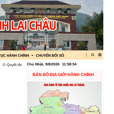
TỤC HÀNH CHÍNH
CHUYỂN ĐỔI SỐ
Chủ Nhật, 9/8/2026
11
:
58
:
55
t định Về việc công bố danh mục thủ tục hành chính được thay thế, bã
BẢN ĐỒ ĐỊA GIỚI HÀNH CHÍNH
 của Ban quản lý
 của CK Ma Lù Thàng
quan