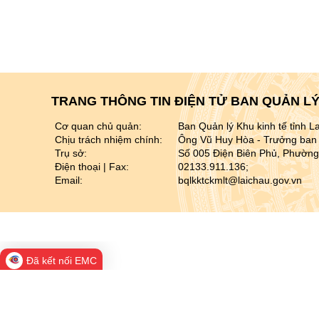
TRANG THÔNG TIN ĐIỆN TỬ BAN QUẢN LÝ 
Cơ quan chủ quản:
Ban Quản lý Khu kinh tế tỉnh L
Chịu trách nhiệm chính:
Ông Vũ Huy Hòa - Trưởng ban 
Trụ sở:
Số 005 Điện Biên Phủ, Phường
Điện thoại | Fax:
02133.911.136;
Email:
bqlkktckmlt@laichau.gov.vn
Đã kết nối EMC