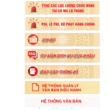
Số:
102/2024/NĐ-CP
Tên:
(Nghị định Quy định chi tiết thi hành một
số điều của Luật Đất đai)
Ngày ban hành: (21/08/2024)
Số:
103/2024/NĐ-CP
Tên:
(Nghị định Quy định về tiền sử dụng đất,
tiền thuê đất)
Ngày ban hành: (21/08/2024)
Số:
1731/KH-UBND
Tên:
(Kế hoạch triển khai thi hành Luật Đất
đai năm 2024)
Ngày ban hành: (21/08/2024)
Số:
71/2024/NĐ-CP
Tên:
(Nghị định Quy định về giá đất)
Ngày ban hành: (21/08/2024)
HỆ THỐNG VĂN BẢN