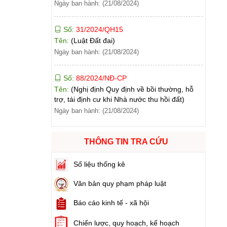
Số:
31/2024/QH15
Tên:
(Luật Đất đai)
Ngày ban hành: (21/08/2024)
Số:
88/2024/NĐ-CP
Tên:
(Nghị định Quy định về bồi thường, hỗ
trợ, tái định cư khi Nhà nước thu hồi đất)
Ngày ban hành: (21/08/2024)
Số:
102/2024/NĐ-CP
Tên:
(Nghị định Quy định chi tiết thi hành một
số điều của Luật Đất đai)
THÔNG TIN TRA CỨU
Ngày ban hành: (21/08/2024)
Số liệu thống kê
Số:
103/2024/NĐ-CP
Tên:
(Nghị định Quy định về tiền sử dụng đất,
Văn bản quy phạm pháp luật
tiền thuê đất)
Ngày ban hành: (21/08/2024)
Báo cáo kinh tế - xã hội
Chiến lược, quy hoạch, kế hoạch