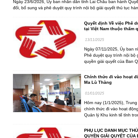
Ngày 23/6/2026, Ủy ban nhân dân tỉnh Lai Châu ban hành Quy
Bảo vệ nền tảng tư tưởng của Đảng
Văn bản pháp quy
Đoàn thanh niên
đổi, bổ sung và phê duyệt quy trình nội bộ giải quyết thủ tục h
Xin ý kiến về dự thảo văn bản quy phạ
Thông báo mời họp
Tuyên truyền
Quyết định Về việc Phê d
tại Việt Nam thuộc thẩm 
13/11/2025
Ngày 07/11/2025, Ủy ban n
Phê duyệt quy trình nội bộ 
quyền giải quyết của Ban Qu
Chính thức đi vào hoạt đ
Ma Lù Thàng
01/01/2025
Hôm nay (1/1/2025), Trung 
chính thức đi vào hoạt động
Quản lý Khu kinh tế tỉnh tron
PHỤ LỤC DANH MỤC THỦ
QUYỀN GIẢI QUYẾT CỦA 