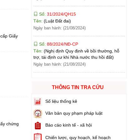
Tên:
(Luật Đất đai)
Ngày ban hành: (21/08/2024)
Số:
88/2024/NĐ-CP
Tên:
(Nghị định Quy định về bồi thường, hỗ
 cấp Giấy
trợ, tái định cư khi Nhà nước thu hồi đất)
Ngày ban hành: (21/08/2024)
Số:
102/2024/NĐ-CP
Tên:
(Nghị định Quy định chi tiết thi hành một
số điều của Luật Đất đai)
Ngày ban hành: (21/08/2024)
THÔNG TIN TRA CỨU
Số:
103/2024/NĐ-CP
Số liệu thống kê
Tên:
(Nghị định Quy định về tiền sử dụng đất,
tiền thuê đất)
Văn bản quy phạm pháp luật
Ngày ban hành: (21/08/2024)
iấy chứng
Báo cáo kinh tế - xã hội
Số:
1731/KH-UBND
Chiến lược, quy hoạch, kế hoạch