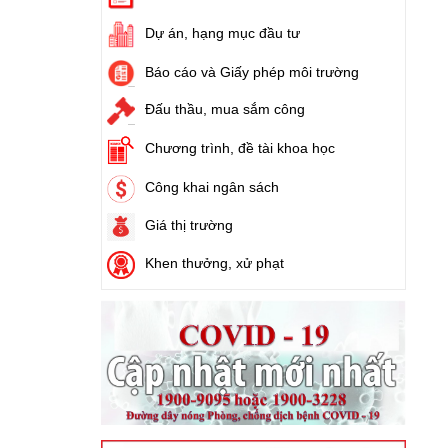
Tên:
(Kế hoạch triển khai thi hành Luật Đất
đai năm 2024)
Dự án, hạng mục đầu tư
Ngày ban hành: (21/08/2024)
Báo cáo và Giấy phép môi trường
Số:
71/2024/NĐ-CP
Đấu thầu, mua sắm công
Tên:
(Nghị định Quy định về giá đất)
Ngày ban hành: (21/08/2024)
Chương trình, đề tài khoa học
Công khai ngân sách
Số:
31/2024/QH15
Tên:
(Luật Đất đai)
Giá thị trường
Ngày ban hành: (21/08/2024)
Khen thưởng, xử phạt
Số:
88/2024/NĐ-CP
Tên:
(Nghị định Quy định về bồi thường, hỗ
trợ, tái định cư khi Nhà nước thu hồi đất)
Ngày ban hành: (21/08/2024)