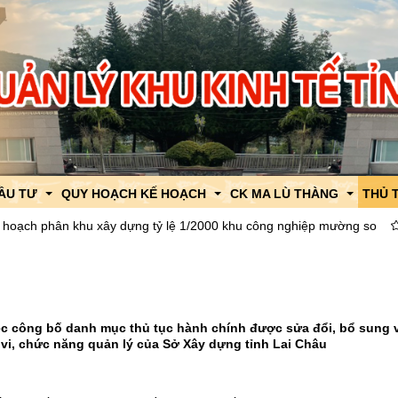
ĐẦU TƯ
QUY HOẠCH KẾ HOẠCH
CK MA LÙ THÀNG
THỦ 
hân khu xây dựng tỷ lệ 1/2000 khu công nghiệp mường so
Quyết đị
uật
 KKT CK Ma Lù Thàng
Quy hoạch tỉnh Lai Châu
Thông tin, tin tức về XNK
TTHC
thu hút đầu tư
Khu Kinh tế CK Ma Lù Thàng
Quy hoạch chung xây dựng
Chính sách về XNK
TTHC
ng thu hút đầu tư
Khu Công nghiệp Mường So
Quy hoạch khu chức năng
Quy hoạch chức năng
Thông báo thời gian thông 
ệc công bố danh mục thủ tục hành chính được sửa đổi, bổ sung 
 vi, chức năng quản lý của Sở Xây dựng tỉnh Lai Châu
h
út đầu tư
Quy hoạch chi tiết xây dựng
Quy hoạch chi tiết
Hỗ trợ thông quan
ật
Quy hoạch, kế hoạch sử dụng đất