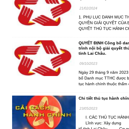
21/02/2024
1. PHỤ LỤC DANH MỤC T
QUYỀN GIẢI QUYẾT CỦA B
QUYẾT THỦ TỤC HÀNH CHÍ
QUYẾT ĐỊNH Công bố dan
trình nội bộ giải quyết 
tỉnh Lai Châu.
09/10/2023
Ngày 29 tháng 9 năm 2023
bố Danh mục TTHC được ban 
tục hành chính thuộc thẩm q
Chi tiết thủ tục hành chí
23/05/2023
I. CÁC THỦ TỤC HÀNH C
Lĩnh vực: Xây dựng Cơ q
tế tỉnh Lai Châu. - Cơ qu