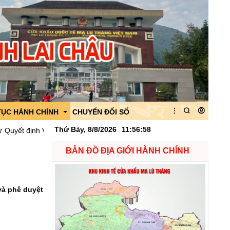
TỤC HÀNH CHÍNH
CHUYỂN ĐỔI SỐ
Thứ Bảy, 8/8/2026
11
:
56
:
59
nh Về việc công bố danh mục thủ tục hành chính được thay thế, bãi b
BẢN ĐỒ ĐỊA GIỚI HÀNH CHÍNH
 của Ban quản lý
 của CK Ma Lù Thàng
quan
và phê duyệt