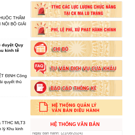
Tên:
(Nghị định Quy định chi tiết thi hành một
số điều của Luật Đất đai)
Ngày ban hành: (21/08/2024)
 THUỘC THẨM
 NỘI BỘ GIẢI
Số:
103/2024/NĐ-CP
Tên:
(Nghị định Quy định về tiền sử dụng đất,
ê duyệt Quy
tiền thuê đất)
hu kinh tế
Ngày ban hành: (21/08/2024)
Số:
1731/KH-UBND
Tên:
(Kế hoạch triển khai thi hành Luật Đất
YẾT ĐỊNH Công
đai năm 2024)
i quyết thủ
Ngày ban hành: (21/08/2024)
Số:
71/2024/NĐ-CP
Tên:
(Nghị định Quy định về giá đất)
Ngày ban hành: (21/08/2024)
ã TTHC MLT3
HỆ THỐNG VĂN BẢN
lý Khu kinh
Số:
31/2024/QH15