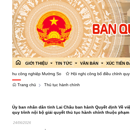
GIỚI THIỆU
TIN TỨC
VĂN BẢN
XÚC TIẾN 
hu công nghiệp Mường So
Hội nghị công bố điều chỉnh quy hoạch p
Trang chủ
Thủ tục hành chính
Giới thiệu chung
Công tác đối ngoại
Văn bản Quy phạm pháp l
Giới thiệu
Lãnh đạo Ban
Tin tức của ban
Văn bản góp ý dự thảo
Chính sách 
Phòng ban,chức năng
Thông tin liên ngành
ISO 9001:2015
Các hoạt độ
Ủy ban nhân dân tỉnh Lai Châu ban hành Quyết định Về vi
quy trình nội bộ giải quyết thủ tục hành chính thuộc phạm
Lịch sử hình thành và phát triển
Tổ chức Đảng,đoàn thể
Văn bản chỉ đạo điều hàn
Chi bộ
Dự án thu h
24/06/2026
Cải cách hành chính
Giáo dục phổ biến pháp lu
Công đoàn