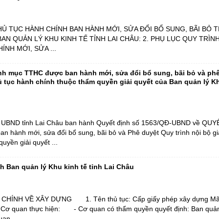
HỦ TỤC HÀNH CHÍNH BAN HÀNH MỚI, SỬA ĐỔI BỔ SUNG, BÃI BỎ
AN QUẢN LÝ KHU KINH TẾ TỈNH LAI CHÂU: 2. PHỤ LỤC QUY TRÌNH
NH MỚI, SỬA ...
h mục TTHC được ban hành mới, sửa đổi bổ sung, bãi bỏ và ph
thủ tục hành chính thuộc thẩm quyền giải quyết của Ban quản lý K
 UBND tỉnh Lai Châu ban hành Quyết định số 1563/QĐ-UBND về QU
hành mới, sửa đổi bổ sung, bãi bỏ và Phê duyệt Quy trình nội bộ giả
uyền giải quyết ...
nh Ban quản lý Khu kinh tế tỉnh Lai Châu
HÍNH VỀ XÂY DỰNG 1. Tên thủ tục: Cấp giấy phép xây dựng M
uan thực hiện: - Cơ quan có thẩm quyền quyết định: Ban quản 
an ...