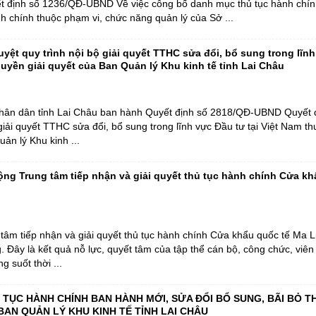
ết định số 1236/QĐ-UBND Về việc công bố danh mục thủ tục hành chí
ành chính thuộc phạm vi, chức năng quản lý của Sở ...
m pháp luật
uyệt quy trình nội bộ giải quyết TTHC sửa đổi, bổ sung trong lĩn
quyền giải quyết của Ban Quản lý Khu kinh tế tỉnh Lai Châu
hân dân tỉnh Lai Châu ban hành Quyết định số 2818/QĐ-UBND Quyết đ
giải quyết TTHC sửa đổi, bổ sung trong lĩnh vực Đầu tư tại Việt Nam t
ản lý Khu kinh ...
ộng Trung tâm tiếp nhận và giải quyết thủ tục hành chính Cửa kh
tâm tiếp nhận và giải quyết thủ tục hành chính Cửa khẩu quốc tế Ma 
. Đây là kết quả nỗ lực, quyết tâm của tập thể cán bộ, công chức, viê
g suốt thời ...
 TỤC HÀNH CHÍNH BAN HÀNH MỚI, SỬA ĐỔI BỔ SUNG, BÃI BỎ 
BAN QUẢN LÝ KHU KINH TẾ TỈNH LAI CHÂU