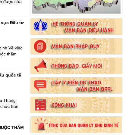
nh được sửa
h vực Đầu tư
ịnh Về việc
huộc thẩm
ẩu quốc tế
Lù Thàng
n chức Ban
THUỘC THẨM
Số:
102/2024/NĐ-CP