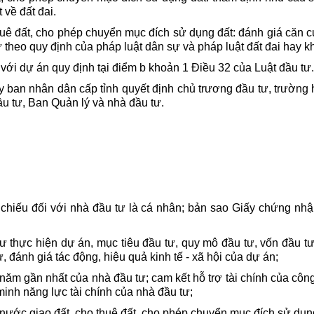
 về đất đai.
huê đất, cho phép chuyển mục đích sử dụng đất: đánh giá căn 
 theo quy định của pháp luật dân sự và pháp luật đất đai hay k
với dự án quy định tại điểm b khoản 1 Điều 32 của Luật đầu tư.
 ban nhân dân cấp tỉnh quyết định chủ trương đầu tư, trường h
u tư, Ban Quản lý và nhà đầu tư.
hiếu đối với nhà đầu tư là cá nhân; bản sao Giấy chứng nhậ
ư thực hiện dự án, mục tiêu đầu tư, quy mô đầu tư, vốn đầu tư
 đánh giá tác động, hiệu quả kinh tế - xã hội của dự án;
 năm gần nhất của nhà đầu tư; cam kết hỗ trợ tài chính của công 
 minh năng lực tài chính của nhà đầu tư;
 nước giao đất, cho thuê đất, cho phép chuyển mục đích sử dụn