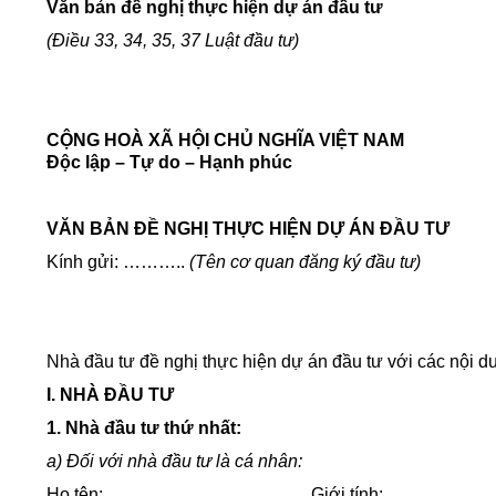
Văn bản đề nghị thực hiện dự án đầu tư
(Điều 33, 34, 35, 37 Luật đầu tư)
CỘNG HOÀ XÃ HỘI CHỦ NGHĨA VIỆT NAM
Độc lập – Tự do – Hạnh phúc
VĂN BẢN ĐỀ NGHỊ THỰC HIỆN DỰ ÁN ĐẦU TƯ
Kính gửi: ………..
(Tên cơ quan đăng ký đầu tư)
Nhà đầu tư đề nghị thực hiện dự án đầu tư với các nội d
I. NHÀ ĐẦU TƯ
1. Nhà đầu tư thứ nhất:
a) Đối với nhà đầu tư là cá nhân:
Họ tên: ……………..................……Giới tính: ........................