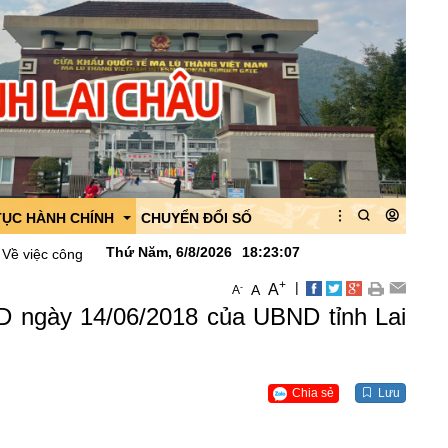
TỤC HÀNH CHÍNH
CHUYỂN ĐỔI SỐ
Thứ Năm, 6/8/2026
18
:
23
:
09
ng bố danh mục thủ tục hành chính được thay thế, bãi bỏ lĩnh vực ho
+
|
A
-
A
A
 của Ban quản lý
ND ngày 14/06/2018 của UBND tỉnh Lai
 của CK Ma Lù Thàng
quan
Chia sẻ
Lưu