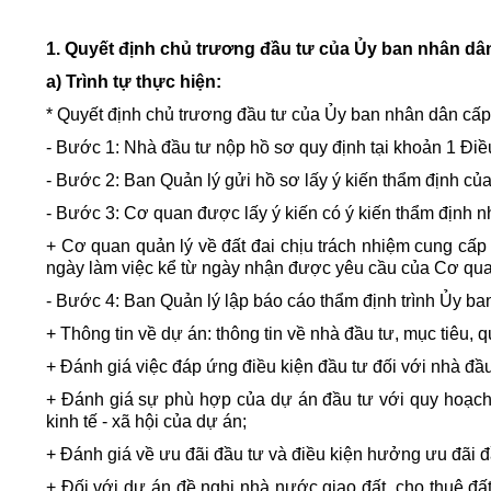
Bảo vệ nền tảng tư tưởng của Đảng
Văn bản pháp quy
Đoàn thanh niên
1. Quyết định chủ trương đầu tư của Ủy ban nhân dân
Xin ý kiến về dự thảo văn bản quy phạ
Thông báo mời họp
Tuyên truyền
a) Trình tự thực hiện:
* Quyết định chủ trương đầu tư của Ủy ban nhân dân cấp 
- Bước 1: Nhà đầu tư nộp hồ sơ quy định tại khoản 1 Điề
- Bước 2: Ban Quản lý gửi hồ sơ lấy ý kiến thẩm định c
- Bước 3: Cơ quan được lấy ý kiến có ý kiến thẩm định 
+ Cơ quan quản lý về đất đai chịu trách nhiệm cung cấp 
ngày làm việc kể từ ngày nhận được yêu cầu của Cơ qua
- Bước 4: Ban Quản lý lập báo cáo thẩm định trình Ủy ba
+ Thông tin về dự án: thông tin về nhà đầu tư, mục tiêu, q
+ Đánh giá việc đáp ứng điều kiện đầu tư đối với nhà đầu
+ Đánh giá sự phù hợp của dự án đầu tư với quy hoạch tổ
kinh tế - xã hội của dự án;
+ Đánh giá về ưu đãi đầu tư và điều kiện hưởng ưu đãi đ
+ Đối với dự án đề nghị nhà nước giao đất, cho thuê đấ