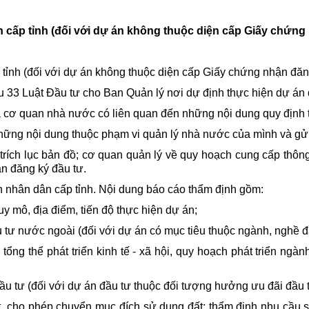
 cấp tỉnh (đối với dự án không thuộc diện cấp Giấy chứng
m pháp luật
tỉnh (đối với dự án không thuộc diện cấp Giấy chứng nhận đăng 
u 33 Luật Đầu tư cho Ban Quản lý nơi dự định thực hiện dự án 
ủa cơ quan nhà nước có liên quan đến những nội dung quy định
những nội dung thuộc phạm vi quản lý nhà nước của mình và gử
trích lục bản đồ; cơ quan quản lý về quy hoạch cung cấp thôn
n đăng ký đầu tư.
n nhân dân cấp tỉnh. Nội dung báo cáo thẩm định gồm:
uy mô, địa điểm, tiến độ thực hiện dự án;
 tư nước ngoài (đối với dự án có mục tiêu thuộc ngành, nghề đ
ng thể phát triển kinh tế - xã hội, quy hoạch phát triển ngà
ầu tư (đối với dự án đầu tư thuộc đối tượng hưởng ưu đãi đầu t
t, cho phép chuyển mục đích sử dụng đất: thẩm định nhu cầu sử