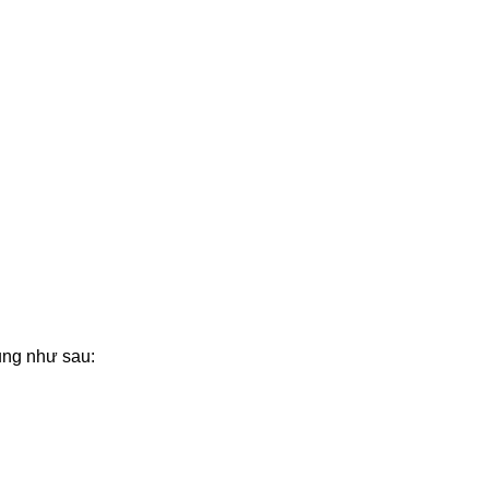
ung như sau:
 ……................…