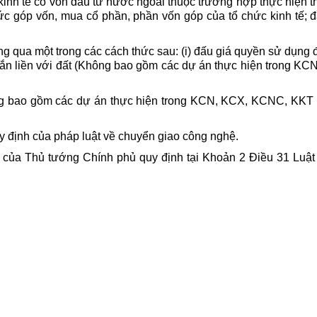
inh tế có vốn đầu tư nước ngoài thuộc trường hợp thực hiện th
 thức góp vốn, mua cổ phần, phần vốn góp của tổ chức kinh tế;
 qua một trong các cách thức sau: (i) đấu giá quyền sử dụng đ
 gắn liền với đất (Không bao gồm các dự án thực hiện trong
ng bao gồm các dự án thực hiện trong KCN, KCX, KCNC, KKT
 định của pháp luật về chuyển giao công nghệ.
ư của Thủ tướng Chính phủ quy định tại Khoản 2 Điều 31 Luật