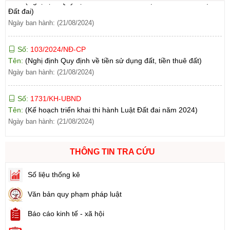
Số:
103/2024/NĐ-CP
Tên:
(Nghị định Quy định về tiền sử dụng đất, tiền thuê đất)
Ngày ban hành: (21/08/2024)
Số:
1731/KH-UBND
Tên:
(Kế hoạch triển khai thi hành Luật Đất đai năm 2024)
Ngày ban hành: (21/08/2024)
Số:
71/2024/NĐ-CP
Tên:
(Nghị định Quy định về giá đất)
Ngày ban hành: (21/08/2024)
THÔNG TIN TRA CỨU
Số:
31/2024/QH15
Tên:
(Luật Đất đai)
Số liệu thống kê
Ngày ban hành: (21/08/2024)
Văn bản quy phạm pháp luật
Số:
88/2024/NĐ-CP
Tên:
(Nghị định Quy định về bồi thường, hỗ trợ, tái định cư khi
Báo cáo kinh tế - xã hội
Nhà nước thu hồi đất)