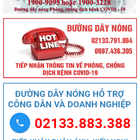
Số:
31/2024/QH15
Tên:
(Luật Đất đai)
Ngày ban hành: (21/08/2024)
Số:
88/2024/NĐ-CP
Tên:
(Nghị định Quy định về bồi thường, hỗ trợ, tái định cư khi
Nhà nước thu hồi đất)
Ngày ban hành: (21/08/2024)