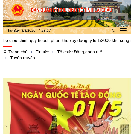
Thứ Bảy, 8/8/2026
4
:
28
:
19
Toggl
navig
nh quy hoạch phân khu xây dựng tỷ lệ 1/2000 khu công nghiệp mường 
Trang chủ
Tin tức
Tổ chức Đảng,đoàn thể
Tuyên truyền