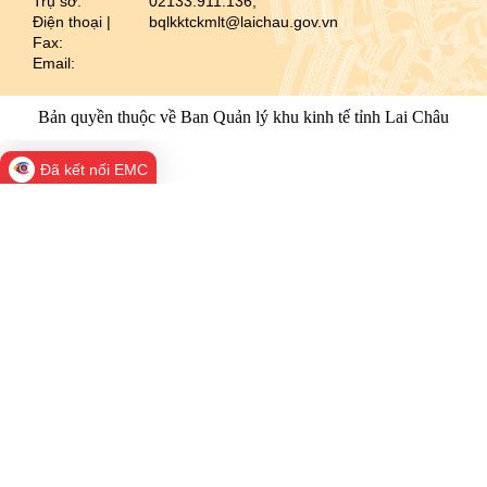
Trụ sở:
02133.911.136;
Điện thoại |
bqlkktckmlt@laichau.gov.vn
Fax:
Email:
Bản quyền thuộc về Ban Quản lý khu kinh tế tỉnh Lai Châu
Đã kết nối EMC