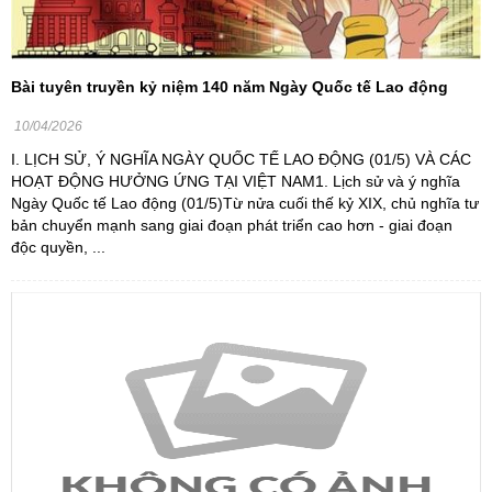
Bài tuyên truyền kỷ niệm 140 năm Ngày Quốc tế Lao động
10/04/2026
I. LỊCH SỬ, Ý NGHĨA NGÀY QUỐC TẾ LAO ĐỘNG (01/5) VÀ CÁC
HOẠT ĐỘNG HƯỞNG ỨNG TẠI VIỆT NAM1. Lịch sử và ý nghĩa
Ngày Quốc tế Lao động (01/5)Từ nửa cuối thế kỷ XIX, chủ nghĩa tư
bản chuyển mạnh sang giai đoạn phát triển cao hơn - giai đoạn
độc quyền, ...