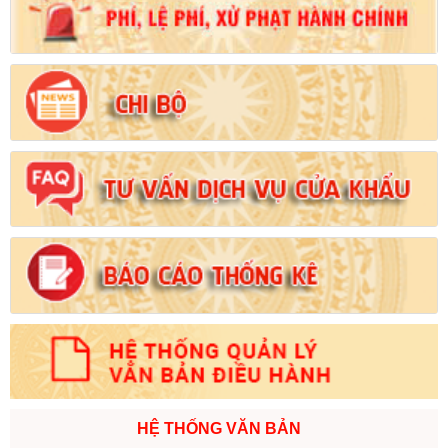
Số:
102/2024/NĐ-CP
Tên:
(Nghị định Quy định chi tiết thi hành một số điều của Luật
Đất đai)
Ngày ban hành: (21/08/2024)
HỆ THỐNG VĂN BẢN