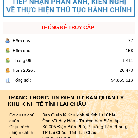
THỐNG KÊ TRUY CẬP
Hôm nay :
77
Hôm qua :
158
Tháng 08 :
1.411
Năm 2026 :
26.473
Tổng số :
54.869.513
TRANG THÔNG TIN ĐIỆN TỬ BAN QUẢN LÝ
KHU KINH TẾ TỈNH LAI CHÂU
Cơ quan chủ
Ban Quản lý Khu kinh tế tỉnh Lai Châu
quản:
Ông Vũ Huy Hòa - Trưởng ban Biên tập
Chịu trách
Số 005 Điện Biên Phủ, Phường Tân Phong,
nhiệm chính:
TP Lai Châu, Tỉnh Lai Châu