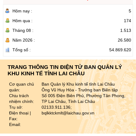
Hôm nay :
5
Hôm qua :
174
Tháng 08 :
1.513
Năm 2026 :
26.580
Tổng số :
54.869.620
TRANG THÔNG TIN ĐIỆN TỬ BAN QUẢN LÝ
KHU KINH TẾ TỈNH LAI CHÂU
Cơ quan chủ
Ban Quản lý Khu kinh tế tỉnh Lai Châu
quản:
Ông Vũ Huy Hòa - Trưởng ban Biên tập
Chịu trách
Số 005 Điện Biên Phủ, Phường Tân Phong,
nhiệm chính:
TP Lai Châu, Tỉnh Lai Châu
Trụ sở:
02133.911.136;
Điện thoại |
bqlkktckmlt@laichau.gov.vn
Fax:
Email: