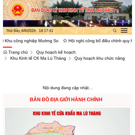
Thứ Bảy, 8/8/2026
18
:
17
:
42
Toggl
navig
Khu công nghiệp Mường So
Hội nghị công bố điều chỉnh quy hoạch 
Trang chủ
Quy hoạch kế hoạch
Khu Kinh tế CK Ma Lù Thàng
Quy hoạch khu chức năng
Nội dung đang cập nhật...
BẢN ĐỒ ĐỊA GIỚI HÀNH CHÍNH