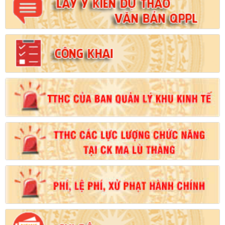
Số:
102/2024/NĐ-CP
Tên:
(Nghị định Quy định chi tiết thi hành một số điều của Luật
Đất đai)