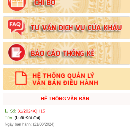
Ngày ban hành: (21/08/2024)
Số:
103/2024/NĐ-CP
Tên:
(Nghị định Quy định về tiền sử dụng đất, tiền thuê đất)
Ngày ban hành: (21/08/2024)
Số:
1731/KH-UBND
Tên:
(Kế hoạch triển khai thi hành Luật Đất đai năm 2024)
Ngày ban hành: (21/08/2024)
Số:
71/2024/NĐ-CP
Tên:
(Nghị định Quy định về giá đất)
Ngày ban hành: (21/08/2024)
HỆ THỐNG VĂN BẢN
Số:
31/2024/QH15
Tên:
(Luật Đất đai)
Ngày ban hành: (21/08/2024)
Số:
88/2024/NĐ-CP