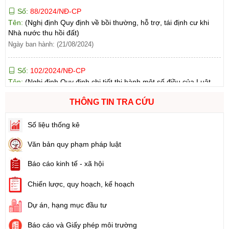
Tên:
(Nghị định Quy định về bồi thường, hỗ trợ, tái định cư khi
Nhà nước thu hồi đất)
Ngày ban hành: (21/08/2024)
Số:
102/2024/NĐ-CP
Tên:
(Nghị định Quy định chi tiết thi hành một số điều của Luật
Đất đai)
Ngày ban hành: (21/08/2024)
THÔNG TIN TRA CỨU
Số:
103/2024/NĐ-CP
Số liệu thống kê
Tên:
(Nghị định Quy định về tiền sử dụng đất, tiền thuê đất)
Ngày ban hành: (21/08/2024)
Văn bản quy phạm pháp luật
Số:
1731/KH-UBND
Báo cáo kinh tế - xã hội
Tên:
(Kế hoạch triển khai thi hành Luật Đất đai năm 2024)
Chiến lược, quy hoạch, kế hoạch
Ngày ban hành: (21/08/2024)
Dự án, hạng mục đầu tư
Số:
71/2024/NĐ-CP
Tên:
(Nghị định Quy định về giá đất)
Báo cáo và Giấy phép môi trường