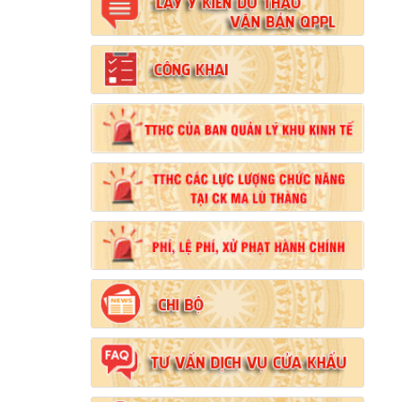
Số:
102/2024/NĐ-CP
Tên:
(Nghị định Quy định chi tiết thi hành một
số điều của Luật Đất đai)
Ngày ban hành: (21/08/2024)
Số:
103/2024/NĐ-CP
Tên:
(Nghị định Quy định về tiền sử dụng đất,
tiền thuê đất)
Ngày ban hành: (21/08/2024)
Số:
1731/KH-UBND
Tên:
(Kế hoạch triển khai thi hành Luật Đất
đai năm 2024)
Ngày ban hành: (21/08/2024)