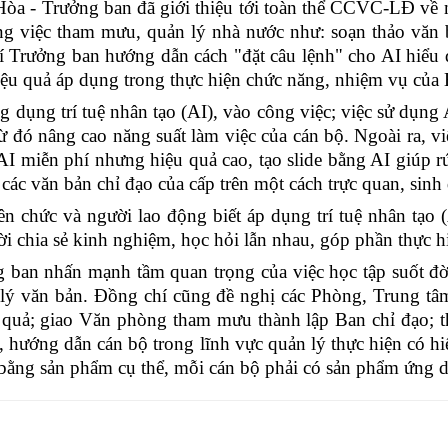
Hòa - Trưởng ban đã giới thiệu tới toàn thể CCVC-LĐ về 
 việc tham mưu, quản lý nhà nước như: soạn thảo văn bản,
hí Trưởng ban hướng dẫn cách "đặt câu lệnh" cho AI hiểu
 hiệu quả áp dụng trong thực hiện chức năng, nhiệm vụ của
ụng trí tuệ nhân tạo (AI), vào công việc; việc sử dụng AI
từ đó nâng cao năng suất làm việc của cán bộ. Ngoài ra, vi
AI miễn phí nhưng hiệu quả cao, tạo slide bằng AI giúp r
 các văn bản chỉ đạo của cấp trên một cách trực quan, sinh
n chức và người lao động biết áp dụng trí tuệ nhân tạo (
i chia sẻ kinh nghiệm, học hỏi lẫn nhau, góp phần thực hi
ởng ban nhấn mạnh tầm quan trọng của việc học tập suốt đ
lý văn bản. Đồng chí cũng đề nghị các Phòng, Trung tâm 
quả; giao Văn phòng tham mưu thành lập Ban chỉ đạo; th
o, hướng dẫn cán bộ trong lĩnh vực quản lý thực hiện có
 bằng sản phẩm cụ thể, mỗi cán bộ phải có sản phẩm ứng d