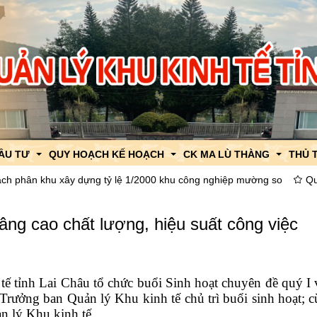
ĐẦU TƯ
QUY HOẠCH KẾ HOẠCH
CK MA LÙ THÀNG
THỦ 
 dựng tỷ lệ 1/2000 khu công nghiệp mường so
Quyết định Về việc 
uật
 KKT CK Ma Lù Thàng
Quy hoạch tỉnh Lai Châu
Thông tin, tin tức về XNK
TTHC
nâng cao chất lượng, hiệu suất công việc
thu hút đầu tư
Khu Kinh tế CK Ma Lù Thàng
Quy hoạch chung xây dựng
Chính sách về XNK
TTHC
ng thu hút đầu tư
Khu Công nghiệp Mường So
Quy hoạch khu chức năng
Quy hoạch chức năng
Thông báo thời gian thông 
 tỉnh Lai Châu tổ chức buổi Sinh hoạt chuyên đề quý I vớ
h
út đầu tư
Quy hoạch chi tiết xây dựng
Quy hoạch chi tiết
Hỗ trợ thông quan
Trưởng ban Quản lý Khu kinh tế chủ trì buổi sinh hoạt; c
ật
Quy hoạch, kế hoạch sử dụng đất
n lý Khu kinh tế.