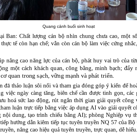
Quang cảnh buổi sinh hoạt
tại Ban:
Chất lượng cán bộ nhìn chung chưa cao, một s
c thực tế còn hạn chế; vẫn còn cán bộ làm việc cứng nhắc
p nâng cao năng lực của cán bộ, phát huy vai trò của từ
đẩy 
 động một cách khách quan, công bằng, minh bạch;
 cơ quan trong sạch, vững mạnh và phát triển
.
n đã thảo luận sôi nổi và tham gia đóng góp ý kiến để hoà
ng việc ngày càng tăng, biên chế cần được tinh gọn, cá
 ưu hoá sức lao động, rút ngắn thời gian giải quyết côn
tham luận trực tiếp bằng việc áp dụng AI vào giải quyết 
 nội dung, tạo trình chiếu bằng AI); phòng Nghiệp vụ 
c tiếp hướng dẫn kiêm tiếp tục tuyên truyền NQ 57 của Bộ 
ruyền, nâng cao hiệu quả tuyên truyền, trực quan, dễ hiểu