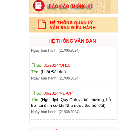
Số:
71/2024/NĐ-CP
Tên:
(Nghị định Quy định về giá đất)
Ngày ban hành: (21/08/2024)
Số:
31/2024/QH15
HỆ THỐNG VĂN BẢN
Tên:
(Luật Đất đai)
Ngày ban hành: (21/08/2024)
Số:
88/2024/NĐ-CP
Tên:
(Nghị định Quy định về bồi thường, hỗ
trợ, tái định cư khi Nhà nước thu hồi đất)
Ngày ban hành: (21/08/2024)
Số:
102/2024/NĐ-CP
Tên:
(Nghị định Quy định chi tiết thi hành một
số điều của Luật Đất đai)
Ngày ban hành: (21/08/2024)