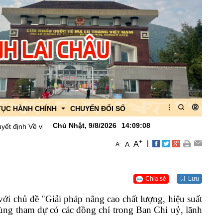
TỤC HÀNH CHÍNH
CHUYỂN ĐỔI SỐ
Chủ Nhật, 9/8/2026
14
:
09
:
10
công bố danh mục thủ tục hành chính được thay thế, bãi bỏ lĩnh vực 
+
|
A
-
A
A
 của Ban quản lý
 của CK Ma Lù Thàng
Chia sẻ
Lưu
quan
i chủ đề "Giải pháp nâng cao chất lượng, hiệu suất
ùng tham dự có các đồng chí trong Ban Chi uỷ, lãnh