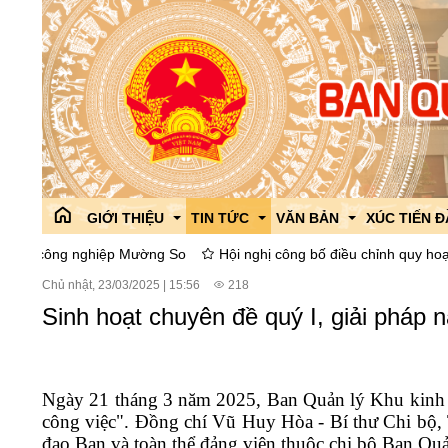
GIỚI THIỆU
TIN TỨC
VĂN BẢN
XÚC TIẾN 
iệp Mường So
Hội nghị công bố điều chỉnh quy hoạch phân khu xây
Chủ nhật, 23/03/2025
|
15:56
218
Giới thiệu chung
Công tác đối ngoại
Văn bản Quy phạm pháp l
Giới thiệu
Sinh hoạt chuyên đề quý I, giải pháp 
Lãnh đạo Ban
Tin tức của ban
Văn bản góp ý dự thảo
Chính sách 
Phòng ban,chức năng
Thông tin liên ngành
ISO 9001:2015
Các hoạt độ
Ngày 21 tháng 3 năm 2025, Ban Quản lý Khu kinh tế
Lịch sử hình thành và phát triển
Tổ chức Đảng,đoàn thể
Văn bản chỉ đạo điều hàn
Chi bộ
Dự án thu h
công việc". Đồng chí Vũ Huy Hòa - Bí thư Chi bộ, 
Cải cách hành chính
Giáo dục phổ biến pháp lu
Công đoàn
đạo Ban và toàn thể đảng viên thuộc chi bộ Ban Quả