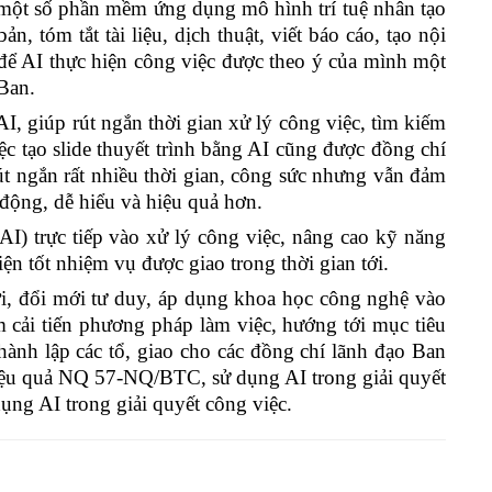
một số phần mềm ứng dụng mô hình trí tuệ nhân tạo
 tóm tắt tài liệu, dịch thuật, viết báo cáo, tạo nội
 để AI thực hiện công việc được theo ý của mình một
 Ban.
, giúp rút ngắn thời gian xử lý công việc, tìm kiếm
ệc tạo slide thuyết trình bằng AI cũng được đồng chí
út ngắn rất nhiều thời gian, công sức nhưng vẫn đảm
 động, dễ hiểu và hiệu quả hơn.
AI) trực tiếp vào xử lý công việc, nâng cao kỹ năng
ện tốt nhiệm vụ được giao trong thời gian tới.
ời, đổi mới tư duy, áp dụng khoa học công nghệ vào
cải tiến phương pháp làm việc, hướng tới mục tiêu
ành lập các tổ, giao cho các đồng chí lãnh đạo Ban
 hiệu quả NQ 57-NQ/BTC, sử dụng AI trong giải quyết
ụng AI trong giải quyết công việc.