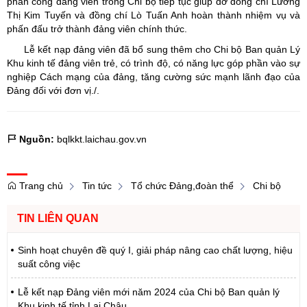
phân công đảng viên trong Chi bộ tiếp tục giúp đỡ đồng chí Lương
Thị Kim Tuyến và đồng chí Lò Tuấn Anh hoàn thành nhiệm vụ và
phấn đấu trở thành đảng viên chính thức.
Lễ kết nạp đảng viên đã bổ sung thêm cho Chi bộ Ban quản Lý
Khu kinh tế đảng viên trẻ, có trình độ, có năng lực góp phần vào sự
nghiệp Cách mạng của đảng, tăng cường sức mạnh lãnh đạo của
Đảng đối với đơn vị./.
Nguồn:
bqlkkt.laichau.gov.vn
Trang chủ
Tin tức
Tổ chức Đảng,đoàn thể
Chi bộ
TIN LIÊN QUAN
Sinh hoạt chuyên đề quý I, giải pháp nâng cao chất lượng, hiệu
suất công việc
Lễ kết nạp Đảng viên mới năm 2024 của Chi bộ Ban quản lý
Khu kinh tế tỉnh Lai Châu