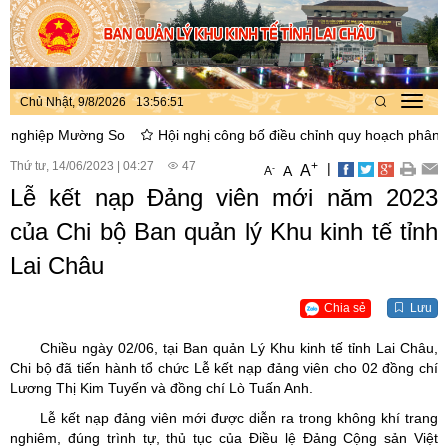
Chủ Nhật, 9/8/2026
13
:
56
:
52
Toggl
navig
hiệp Mường So
Hội nghị công bố điều chỉnh quy hoạch phân khu xâ
Thứ tư, 14/06/2023
|
04:27
47
+
|
A
-
A
A
Lễ kết nạp Đảng viên mới năm 2023
của Chi bộ Ban quản lý Khu kinh tế tỉnh
Lai Châu
Chia sẻ
Lưu
Chiều ngày 02/06, tại Ban quản Lý Khu kinh tế tỉnh Lai Châu,
Chi bộ đã tiến hành tổ chức Lễ kết nạp đảng viên cho 02 đồng chí
Lương Thị Kim Tuyến và đồng chí Lò Tuấn Anh.
Lễ kết nạp đảng viên mới được diễn ra trong không khí trang
nghiêm, đúng trình tự, thủ tục của Điều lệ Đảng Cộng sản Việt