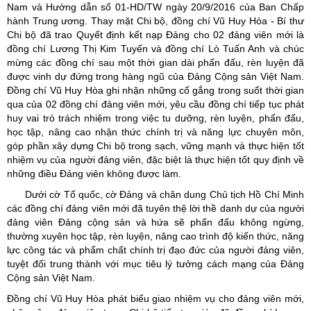
Nam và Hướng dẫn số 01-HD/TW ngày 20/9/2016 của Ban Chấp
hành Trung ương. Thay mặt Chi bộ, đồng chí Vũ Huy Hòa - Bí thư
Chi bộ đã trao Quyết định kết nạp Đảng cho 02 đảng viên mới là
đồng chí Lương Thị Kim Tuyến và đồng chí Lò Tuấn Anh và chúc
mừng các đồng chí sau một thời gian dài phấn đấu, rèn luyện đã
được vinh dự đứng trong hàng ngũ của Đảng Cộng sản Việt Nam.
Đồng chí Vũ Huy Hòa ghi nhận những cố gắng trong suốt thời gian
qua của 02 đồng chí đảng viên mới, yêu cầu đồng chí tiếp tục phát
huy vai trò trách nhiệm trong việc tu dưỡng, rèn luyện, phấn đấu,
học tập, nâng cao nhận thức chính trị và năng lực chuyên môn,
góp phần xây dựng Chi bộ trong sạch, vững mạnh và thực hiện tốt
nhiệm vụ của người đảng viên, đặc biệt là thực hiện tốt quy định về
những điều Đảng viên không được làm.
Dưới cờ Tổ quốc, cờ Đảng và chân dung Chủ tịch Hồ Chí Minh
các đồng chí đảng viên mới đã tuyên thệ lời thề danh dự của người
đảng viên Đảng cộng sản và hứa sẽ phấn đấu không ngừng,
thường xuyên học tập, rèn luyện, nâng cao trình độ kiến thức, năng
lực công tác và phẩm chất chính trị đạo đức của người đảng viên,
tuyệt đối trung thành với mục tiêu lý tưởng cách mạng của Đảng
Cộng sản Việt Nam.
Đồng chí Vũ Huy Hòa phát biểu giao nhiệm vụ cho đảng viên mới,