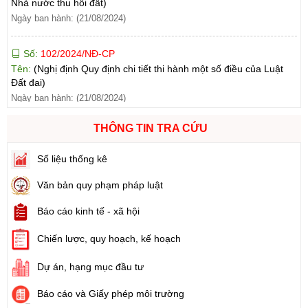
Số:
102/2024/NĐ-CP
Tên:
(Nghị định Quy định chi tiết thi hành một số điều của Luật
Đất đai)
Ngày ban hành: (21/08/2024)
Số:
103/2024/NĐ-CP
Tên:
(Nghị định Quy định về tiền sử dụng đất, tiền thuê đất)
THÔNG TIN TRA CỨU
Ngày ban hành: (21/08/2024)
Số liệu thống kê
Số:
1731/KH-UBND
Văn bản quy phạm pháp luật
Tên:
(Kế hoạch triển khai thi hành Luật Đất đai năm 2024)
Ngày ban hành: (21/08/2024)
Báo cáo kinh tế - xã hội
Số:
71/2024/NĐ-CP
Chiến lược, quy hoạch, kế hoạch
Tên:
(Nghị định Quy định về giá đất)
Dự án, hạng mục đầu tư
Ngày ban hành: (21/08/2024)
Báo cáo và Giấy phép môi trường
Số:
31/2024/QH15