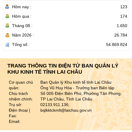
Hôm nay :
123
Hôm qua :
174
Tháng 08 :
1.650
Năm 2026 :
26.784
Tổng số :
54.869.824
TRANG THÔNG TIN ĐIỆN TỬ BAN QUẢN LÝ
KHU KINH TẾ TỈNH LAI CHÂU
Cơ quan chủ
Ban Quản lý Khu kinh tế tỉnh Lai Châu
quản:
Ông Vũ Huy Hòa - Trưởng ban Biên tập
Chịu trách
Số 005 Điện Biên Phủ, Phường Tân Phong,
nhiệm chính:
TP Lai Châu, Tỉnh Lai Châu
Trụ sở:
02133.911.136;
Điện thoại |
bqlkktckmlt@laichau.gov.vn
Fax:
Email: