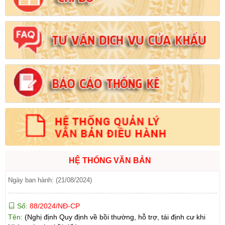
Tên:
(Nghị định Quy định về tiền sử dụng đất, tiền thuê đất)
Ngày ban hành: (21/08/2024)
Số:
1731/KH-UBND
Tên:
(Kế hoạch triển khai thi hành Luật Đất đai năm 2024)
Ngày ban hành: (21/08/2024)
Số:
71/2024/NĐ-CP
Tên:
(Nghị định Quy định về giá đất)
Ngày ban hành: (21/08/2024)
Số:
31/2024/QH15
Tên:
(Luật Đất đai)
Ngày ban hành: (21/08/2024)
HỆ THỐNG VĂN BẢN
Số:
88/2024/NĐ-CP
Tên:
(Nghị định Quy định về bồi thường, hỗ trợ, tái định cư khi
Nhà nước thu hồi đất)
Ngày ban hành: (21/08/2024)