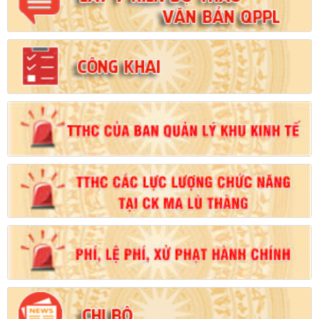
Số:
102/2024/NĐ-CP
Tên:
(Nghị định Quy định chi tiết thi hành một số điều của Luật
Đất đai)
Ngày ban hành: (21/08/2024)
Số:
103/2024/NĐ-CP