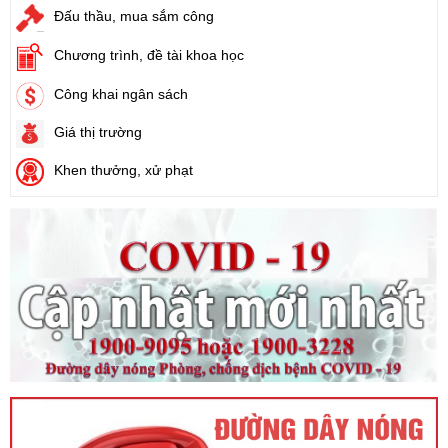
Tên:
(Luật Đất đai)
Đấu thầu, mua sắm công
Ngày ban hành: (21/08/2024)
Chương trình, đề tài khoa học
Số:
88/2024/NĐ-CP
Công khai ngân sách
Tên:
(Nghị định Quy định về bồi thường, hỗ trợ, tái định cư khi
Nhà nước thu hồi đất)
Giá thị trường
Ngày ban hành: (21/08/2024)
Khen thưởng, xử phạt