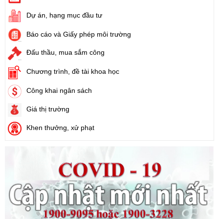
Tên:
(Nghị định Quy định về giá đất)
Dự án, hạng mục đầu tư
Ngày ban hành: (21/08/2024)
Báo cáo và Giấy phép môi trường
Số:
31/2024/QH15
Đấu thầu, mua sắm công
Tên:
(Luật Đất đai)
Ngày ban hành: (21/08/2024)
Chương trình, đề tài khoa học
Công khai ngân sách
Số:
88/2024/NĐ-CP
Tên:
(Nghị định Quy định về bồi thường, hỗ trợ, tái định cư khi
Giá thị trường
Nhà nước thu hồi đất)
Ngày ban hành: (21/08/2024)
Khen thưởng, xử phạt