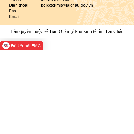
Điện thoại |
bqlkktckmlt@laichau.gov.vn
Fax:
Email:
Bản quyền thuộc về Ban Quản lý khu kinh tế tỉnh Lai Châu
Đã kết nối EMC