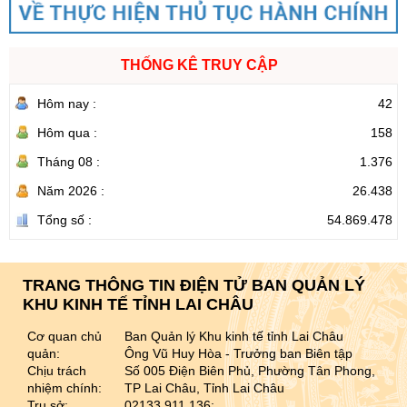
THỐNG KÊ TRUY CẬP
Hôm nay :
42
Hôm qua :
158
Tháng 08 :
1.376
Năm 2026 :
26.438
Tổng số :
54.869.478
TRANG THÔNG TIN ĐIỆN TỬ BAN QUẢN LÝ
KHU KINH TẾ TỈNH LAI CHÂU
Cơ quan chủ
Ban Quản lý Khu kinh tế tỉnh Lai Châu
quản:
Ông Vũ Huy Hòa - Trưởng ban Biên tập
Chịu trách
Số 005 Điện Biên Phủ, Phường Tân Phong,
nhiệm chính:
TP Lai Châu, Tỉnh Lai Châu
Trụ sở:
02133.911.136;