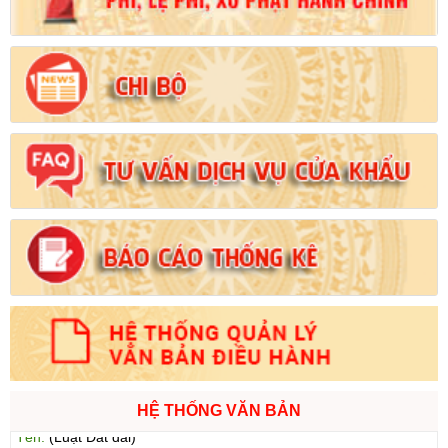
Đất đai)
Ngày ban hành: (21/08/2024)
Số:
103/2024/NĐ-CP
Tên:
(Nghị định Quy định về tiền sử dụng đất, tiền thuê đất)
Ngày ban hành: (21/08/2024)
Số:
1731/KH-UBND
Tên:
(Kế hoạch triển khai thi hành Luật Đất đai năm 2024)
Ngày ban hành: (21/08/2024)
Số:
71/2024/NĐ-CP
Tên:
(Nghị định Quy định về giá đất)
Ngày ban hành: (21/08/2024)
Số:
31/2024/QH15
Tên:
(Luật Đất đai)
HỆ THỐNG VĂN BẢN
Ngày ban hành: (21/08/2024)