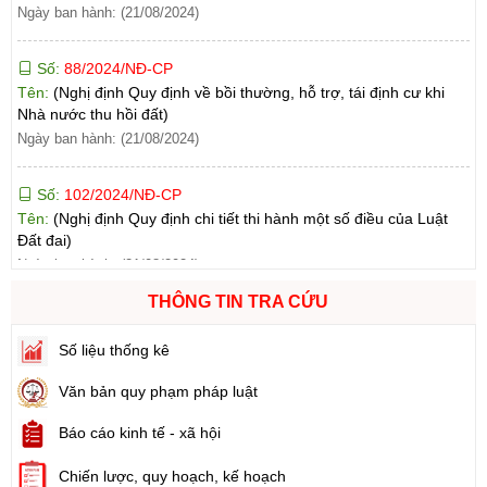
Số:
88/2024/NĐ-CP
Tên:
(Nghị định Quy định về bồi thường, hỗ trợ, tái định cư khi
Nhà nước thu hồi đất)
Ngày ban hành: (21/08/2024)
Số:
102/2024/NĐ-CP
Tên:
(Nghị định Quy định chi tiết thi hành một số điều của Luật
Đất đai)
Ngày ban hành: (21/08/2024)
Số:
103/2024/NĐ-CP
Tên:
(Nghị định Quy định về tiền sử dụng đất, tiền thuê đất)
THÔNG TIN TRA CỨU
Ngày ban hành: (21/08/2024)
Số liệu thống kê
Số:
1731/KH-UBND
Văn bản quy phạm pháp luật
Tên:
(Kế hoạch triển khai thi hành Luật Đất đai năm 2024)
Ngày ban hành: (21/08/2024)
Báo cáo kinh tế - xã hội
Chiến lược, quy hoạch, kế hoạch
Số:
71/2024/NĐ-CP