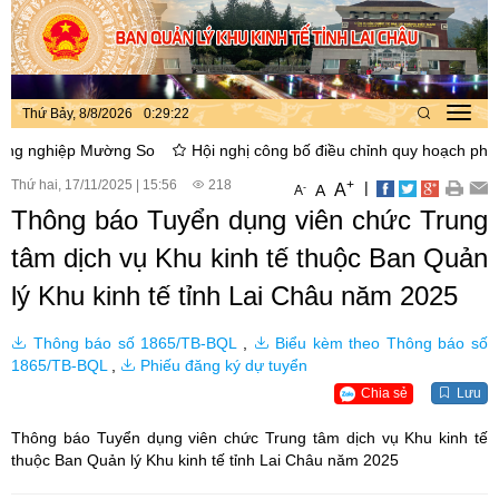
Thứ Bảy, 8/8/2026
0
:
29
:
23
Toggl
navig
ghiệp Mường So
Hội nghị công bố điều chỉnh quy hoạch phân khu x
Thứ hai, 17/11/2025
|
15:56
218
+
|
A
-
A
A
Thông báo Tuyển dụng viên chức Trung
tâm dịch vụ Khu kinh tế thuộc Ban Quản
lý Khu kinh tế tỉnh Lai Châu năm 2025
Thông báo số 1865/TB-BQL
,
Biểu kèm theo Thông báo số
1865/TB-BQL
,
Phiếu đăng ký dự tuyển
Chia sẻ
Lưu
Thông báo Tuyển dụng viên chức Trung tâm dịch vụ Khu kinh tế
thuộc Ban Quản lý Khu kinh tế tỉnh Lai Châu năm 2025