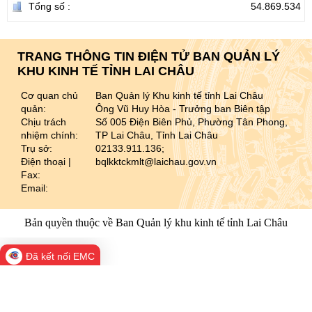
Tổng số :
54.869.534
TRANG THÔNG TIN ĐIỆN TỬ BAN QUẢN LÝ
KHU KINH TẾ TỈNH LAI CHÂU
Cơ quan chủ
Ban Quản lý Khu kinh tế tỉnh Lai Châu
quản:
Ông Vũ Huy Hòa - Trưởng ban Biên tập
Chịu trách
Số 005 Điện Biên Phủ, Phường Tân Phong,
nhiệm chính:
TP Lai Châu, Tỉnh Lai Châu
Trụ sở:
02133.911.136;
Điện thoại |
bqlkktckmlt@laichau.gov.vn
Fax:
Email:
Bản quyền thuộc về Ban Quản lý khu kinh tế tỉnh Lai Châu
Đã kết nối EMC