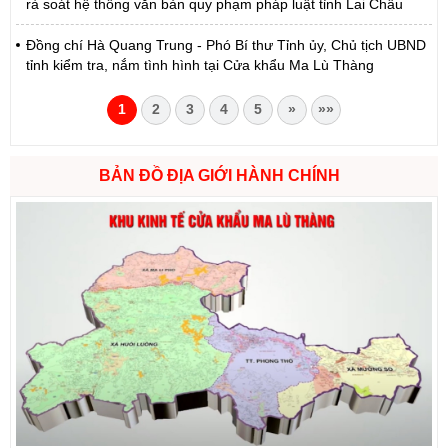
rà soát hệ thống văn bản quy phạm pháp luật tỉnh Lai Châu
Đồng chí Hà Quang Trung - Phó Bí thư Tỉnh ủy, Chủ tịch UBND
tỉnh kiểm tra, nắm tình hình tại Cửa khẩu Ma Lù Thàng
1
2
3
4
5
»
»»
BẢN ĐỒ ĐỊA GIỚI HÀNH CHÍNH