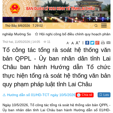
Thứ Bảy, 8/8/2026
7
:
29
:
02
Toggl
navig
iệp Mường So
Hội nghị công bố điều chỉnh quy hoạch phân khu xây
Thứ hai, 11/05/2026
|
14:05
11
+
|
A
-
A
A
Tổ công tác tổng rà soát hệ thống văn
bản QPPL - Ủy ban nhân dân tỉnh Lai
Châu ban hành Hướng dẫn Tổ chức
thực hiện tổng rà soát hệ thống văn bản
quy phạm pháp luật tỉnh Lai Châu
Hướng dẫn số 01/HD-TCT ngày 10/5/2026
Chia sẻ
Lưu
Ngày 10/5/2026, Tổ công tác tổng rà soát hệ thống văn bản QPPL -
Ủy ban nhân dân tỉnh Lai Châu ban hành Hướng dẫn số 01/HD-