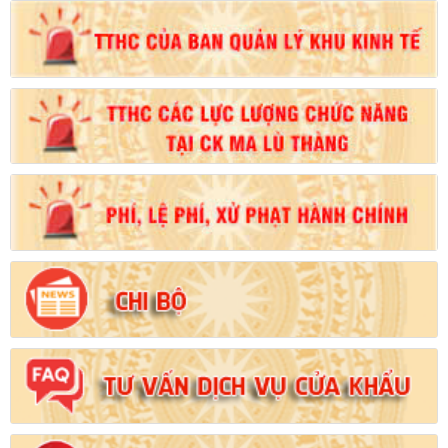
Số:
102/2024/NĐ-CP
Tên:
(Nghị định Quy định chi tiết thi hành một số điều của Luật
Đất đai)
Ngày ban hành: (21/08/2024)
Số:
103/2024/NĐ-CP
Tên:
(Nghị định Quy định về tiền sử dụng đất, tiền thuê đất)
Ngày ban hành: (21/08/2024)
Số:
1731/KH-UBND
Tên:
(Kế hoạch triển khai thi hành Luật Đất đai năm 2024)
Ngày ban hành: (21/08/2024)