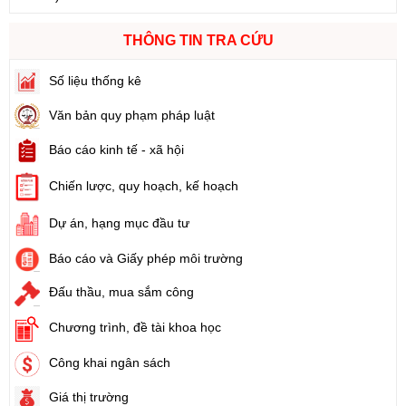
Số:
103/2024/NĐ-CP
THÔNG TIN TRA CỨU
Tên:
(Nghị định Quy định về tiền sử dụng đất, tiền thuê đất)
Ngày ban hành: (21/08/2024)
Số liệu thống kê
Số:
1731/KH-UBND
Văn bản quy phạm pháp luật
Tên:
(Kế hoạch triển khai thi hành Luật Đất đai năm 2024)
Báo cáo kinh tế - xã hội
Ngày ban hành: (21/08/2024)
Chiến lược, quy hoạch, kế hoạch
Số:
71/2024/NĐ-CP
Tên:
(Nghị định Quy định về giá đất)
Dự án, hạng mục đầu tư
Ngày ban hành: (21/08/2024)
Báo cáo và Giấy phép môi trường
Số:
31/2024/QH15
Đấu thầu, mua sắm công
Tên:
(Luật Đất đai)
Ngày ban hành: (21/08/2024)
Chương trình, đề tài khoa học
Công khai ngân sách
Số:
88/2024/NĐ-CP
Tên:
(Nghị định Quy định về bồi thường, hỗ trợ, tái định cư khi
Giá thị trường