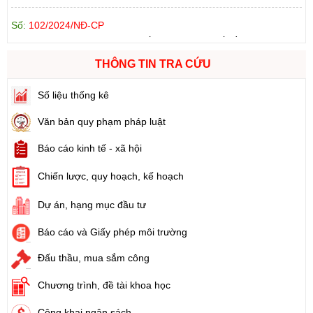
Số:
102/2024/NĐ-CP
Tên:
(Nghị định Quy định chi tiết thi hành một số điều của Luật
Đất đai)
Ngày ban hành: (21/08/2024)
THÔNG TIN TRA CỨU
Số:
103/2024/NĐ-CP
Số liệu thống kê
Tên:
(Nghị định Quy định về tiền sử dụng đất, tiền thuê đất)
Ngày ban hành: (21/08/2024)
Văn bản quy phạm pháp luật
Báo cáo kinh tế - xã hội
Số:
1731/KH-UBND
Tên:
(Kế hoạch triển khai thi hành Luật Đất đai năm 2024)
Chiến lược, quy hoạch, kế hoạch
Ngày ban hành: (21/08/2024)
Dự án, hạng mục đầu tư
Số:
71/2024/NĐ-CP
Báo cáo và Giấy phép môi trường
Tên:
(Nghị định Quy định về giá đất)
Ngày ban hành: (21/08/2024)
Đấu thầu, mua sắm công
Số:
31/2024/QH15
Chương trình, đề tài khoa học
Tên:
(Luật Đất đai)
Công khai ngân sách