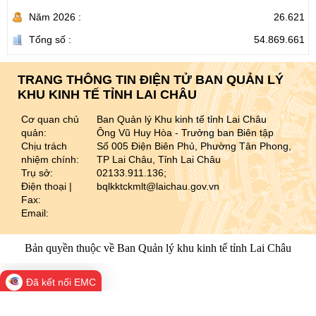
Năm 2026 :
26.621
Tổng số :
54.869.661
TRANG THÔNG TIN ĐIỆN TỬ BAN QUẢN LÝ
KHU KINH TẾ TỈNH LAI CHÂU
Cơ quan chủ
Ban Quản lý Khu kinh tế tỉnh Lai Châu
quản:
Ông Vũ Huy Hòa - Trưởng ban Biên tập
Chịu trách
Số 005 Điện Biên Phủ, Phường Tân Phong,
nhiệm chính:
TP Lai Châu, Tỉnh Lai Châu
Trụ sở:
02133.911.136;
Điện thoại |
bqlkktckmlt@laichau.gov.vn
Fax:
Email:
Bản quyền thuộc về Ban Quản lý khu kinh tế tỉnh Lai Châu
Đã kết nối EMC