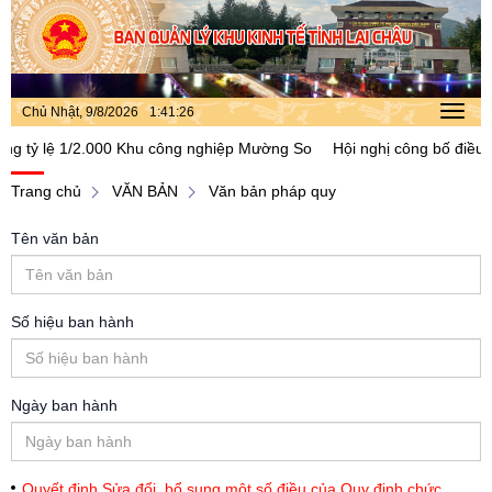
Chủ Nhật, 9/8/2026
1
:
41
:
27
Toggl
navig
ỷ lệ 1/2.000 Khu công nghiệp Mường So
Hội nghị công bố điều chỉnh
Trang chủ
VĂN BẢN
Văn bản pháp quy
Tên văn bản
Số hiệu ban hành
Ngày ban hành
Quyết định Sửa đổi, bổ sung một số điều của Quy định chức