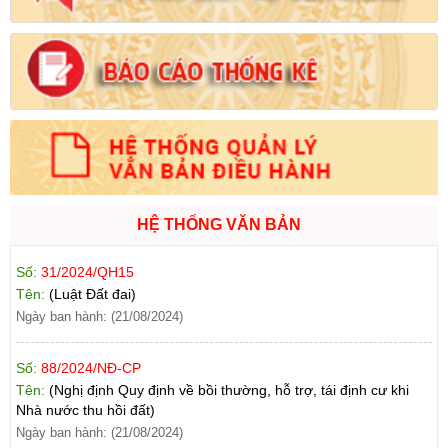
Số:
1731/KH-UBND
Tên:
(Kế hoạch triển khai thi hành Luật Đất đai năm 2024)
Ngày ban hành: (21/08/2024)
Số:
71/2024/NĐ-CP
Tên:
(Nghị định Quy định về giá đất)
Ngày ban hành: (21/08/2024)
HỆ THỐNG VĂN BẢN
Số:
31/2024/QH15
Tên:
(Luật Đất đai)
Ngày ban hành: (21/08/2024)
Số:
88/2024/NĐ-CP
Tên:
(Nghị định Quy định về bồi thường, hỗ trợ, tái định cư khi
Nhà nước thu hồi đất)
Ngày ban hành: (21/08/2024)