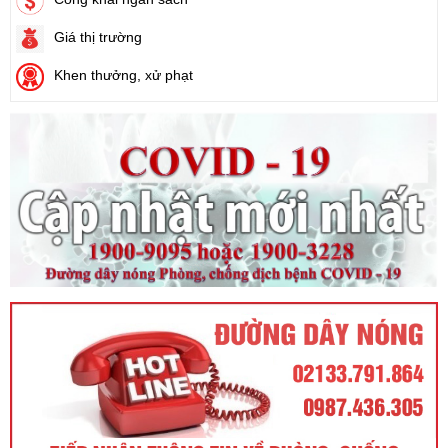
Ngày ban hành: (21/08/2024)
Giá thị trường
Số:
88/2024/NĐ-CP
Khen thưởng, xử phạt
Tên:
(Nghị định Quy định về bồi thường, hỗ trợ, tái định cư khi
Nhà nước thu hồi đất)
Ngày ban hành: (21/08/2024)