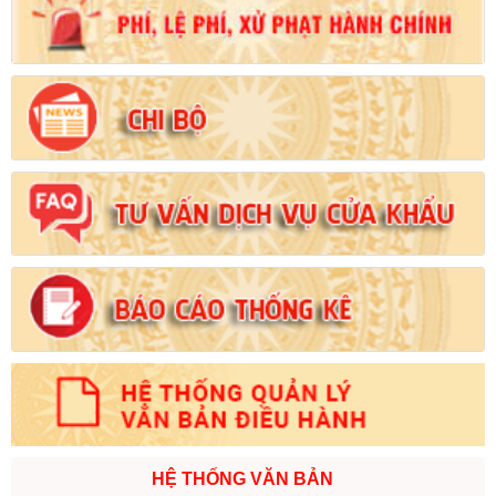
Số:
102/2024/NĐ-CP
Tên:
(Nghị định Quy định chi tiết thi hành một số điều của Luật
Đất đai)
Ngày ban hành: (21/08/2024)
Số:
103/2024/NĐ-CP
Tên:
(Nghị định Quy định về tiền sử dụng đất, tiền thuê đất)
Ngày ban hành: (21/08/2024)
Số:
1731/KH-UBND
Tên:
(Kế hoạch triển khai thi hành Luật Đất đai năm 2024)
Ngày ban hành: (21/08/2024)
Số:
71/2024/NĐ-CP
Tên:
(Nghị định Quy định về giá đất)
Ngày ban hành: (21/08/2024)
Số:
31/2024/QH15
HỆ THỐNG VĂN BẢN
Tên:
(Luật Đất đai)