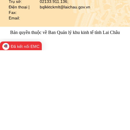
Trụ sở:
02133.911.136;
Điện thoại |
bqlkktckmlt@laichau.gov.vn
Fax:
Email:
Bản quyền thuộc về Ban Quản lý khu kinh tế tỉnh Lai Châu
Đã kết nối EMC