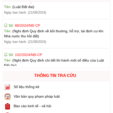
Ngày ban hành: (21/08/2024)
Số:
88/2024/NĐ-CP
Tên:
(Nghị định Quy định về bồi thường, hỗ trợ, tái định cư khi
Nhà nước thu hồi đất)
Ngày ban hành: (21/08/2024)
Số:
102/2024/NĐ-CP
Tên:
(Nghị định Quy định chi tiết thi hành một số điều của Luật
Đất đai)
Ngày ban hành: (21/08/2024)
THÔNG TIN TRA CỨU
Số:
103/2024/NĐ-CP
Tên:
(Nghị định Quy định về tiền sử dụng đất, tiền thuê đất)
Số liệu thống kê
Ngày ban hành: (21/08/2024)
Văn bản quy phạm pháp luật
Số:
1731/KH-UBND
Tên:
(Kế hoạch triển khai thi hành Luật Đất đai năm 2024)
Báo cáo kinh tế - xã hội
Ngày ban hành: (21/08/2024)