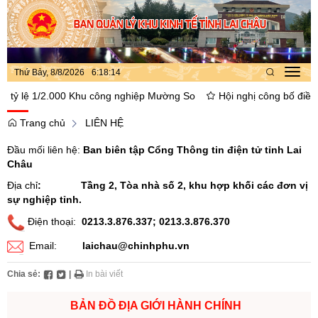
Thứ Bảy, 8/8/2026
6
:
18
:
15
Toggl
navig
lệ 1/2.000 Khu công nghiệp Mường So
Hội nghị công bố điều chỉn
Trang chủ
LIÊN HỆ
Đầu mối liên hệ:
Ban biên tập Cổng Thông tin điện tử tỉnh Lai
Châu
Địa chỉ
: Tầng 2, Tòa nhà số 2, khu hợp khối các đơn vị
sự nghiệp tỉnh.
Điện thoại:
0213.3.876.337; 0213.3.876.370
Email:
laichau@chinhphu.vn
Chia sẻ:
|
In bài viết
BẢN ĐỒ ĐỊA GIỚI HÀNH CHÍNH