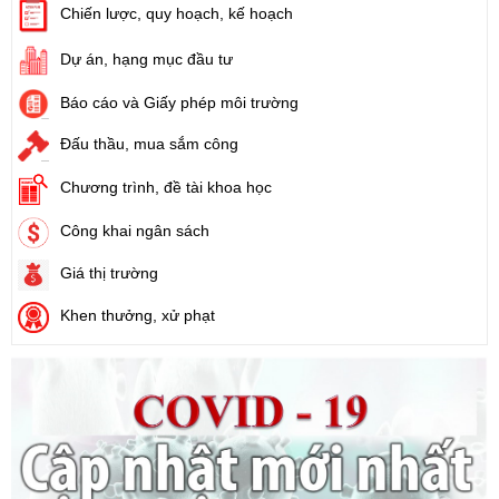
Chiến lược, quy hoạch, kế hoạch
Số:
71/2024/NĐ-CP
Dự án, hạng mục đầu tư
Tên:
(Nghị định Quy định về giá đất)
Ngày ban hành: (21/08/2024)
Báo cáo và Giấy phép môi trường
Đấu thầu, mua sắm công
Số:
31/2024/QH15
Tên:
(Luật Đất đai)
Chương trình, đề tài khoa học
Ngày ban hành: (21/08/2024)
Công khai ngân sách
Số:
88/2024/NĐ-CP
Giá thị trường
Tên:
(Nghị định Quy định về bồi thường, hỗ trợ, tái định cư khi
Nhà nước thu hồi đất)
Khen thưởng, xử phạt
Ngày ban hành: (21/08/2024)