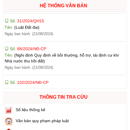
Số:
31/2024/QH15
HỆ THỐNG VĂN BẢN
Tên:
(Luật Đất đai)
Ngày ban hành: (21/08/2024)
Số:
88/2024/NĐ-CP
Tên:
(Nghị định Quy định về bồi thường, hỗ trợ, tái định cư khi
Nhà nước thu hồi đất)
Ngày ban hành: (21/08/2024)
Số:
102/2024/NĐ-CP
Tên:
(Nghị định Quy định chi tiết thi hành một số điều của Luật
Đất đai)
Ngày ban hành: (21/08/2024)
THÔNG TIN TRA CỨU
Số:
103/2024/NĐ-CP
Tên:
(Nghị định Quy định về tiền sử dụng đất, tiền thuê đất)
Số liệu thống kê
Ngày ban hành: (21/08/2024)
Văn bản quy phạm pháp luật
Số:
1731/KH-UBND