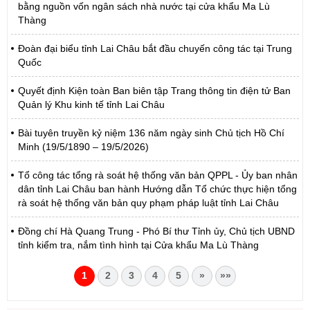
bằng nguồn vốn ngân sách nhà nước tại cửa khẩu Ma Lù
Thàng
Đoàn đại biểu tỉnh Lai Châu bắt đầu chuyến công tác tại Trung
Quốc
Quyết định Kiện toàn Ban biên tập Trang thông tin điện tử Ban
Quản lý Khu kinh tế tỉnh Lai Châu
Bài tuyên truyền kỷ niệm 136 năm ngày sinh Chủ tịch Hồ Chí
Minh (19/5/1890 – 19/5/2026)
Tổ công tác tổng rà soát hệ thống văn bản QPPL - Ủy ban nhân
dân tỉnh Lai Châu ban hành Hướng dẫn Tổ chức thực hiện tổng
rà soát hệ thống văn bản quy phạm pháp luật tỉnh Lai Châu
Đồng chí Hà Quang Trung - Phó Bí thư Tỉnh ủy, Chủ tịch UBND
tỉnh kiểm tra, nắm tình hình tại Cửa khẩu Ma Lù Thàng
1
2
3
4
5
»
»»