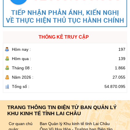
THỐNG KÊ TRUY CẬP
Hôm nay :
197
Hôm qua :
139
Tháng 08 :
1.866
Năm 2026 :
27.055
Tổng số :
54.870.095
TRANG THÔNG TIN ĐIỆN TỬ BAN QUẢN LÝ
KHU KINH TẾ TỈNH LAI CHÂU
Cơ quan chủ
Ban Quản lý Khu kinh tế tỉnh Lai Châu
quản:
Ông Vũ Huy Hòa - Trưởng ban Biên tập