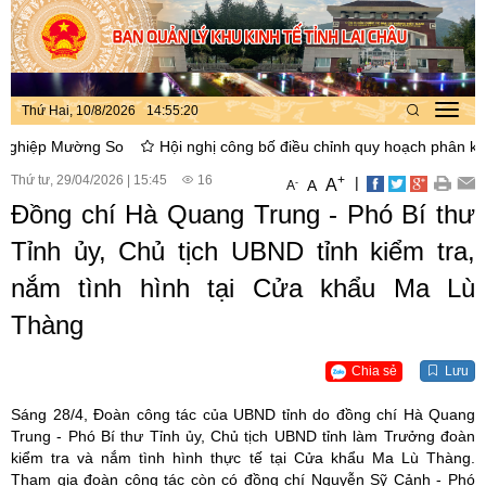
Thứ Hai, 10/8/2026
14
:
55
:
21
Toggl
navig
Mường So
Hội nghị công bố điều chỉnh quy hoạch phân khu xây dựn
Thứ tư, 29/04/2026
|
15:45
16
+
|
A
-
A
A
Đồng chí Hà Quang Trung - Phó Bí thư
Tỉnh ủy, Chủ tịch UBND tỉnh kiểm tra,
nắm tình hình tại Cửa khẩu Ma Lù
Thàng
Chia sẻ
Lưu
Sáng 28/4, Đoàn công tác của UBND tỉnh do đồng chí Hà Quang
Trung - Phó Bí thư Tỉnh ủy, Chủ tịch UBND tỉnh làm Trưởng đoàn
kiểm tra và nắm tình hình thực tế tại Cửa khẩu Ma Lù Thàng.
Tham gia đoàn công tác còn có đồng chí Nguyễn Sỹ Cảnh - Phó