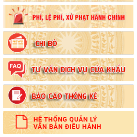
Số:
102/2024/NĐ-CP
Tên:
(Nghị định Quy định chi tiết thi hành một số điều của Luật
Đất đai)
Ngày ban hành: (21/08/2024)
Số:
103/2024/NĐ-CP
Tên:
(Nghị định Quy định về tiền sử dụng đất, tiền thuê đất)
Ngày ban hành: (21/08/2024)
Số:
1731/KH-UBND
Tên:
(Kế hoạch triển khai thi hành Luật Đất đai năm 2024)
Ngày ban hành: (21/08/2024)
Số:
71/2024/NĐ-CP
Tên:
(Nghị định Quy định về giá đất)
Ngày ban hành: (21/08/2024)