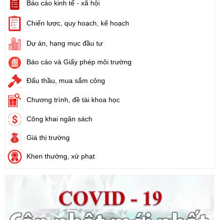
Báo cáo kinh tế - xã hội
Tên:
(Kế hoạch triển khai thi hành Luật Đất đai năm 2024)
Ngày ban hành: (21/08/2024)
Chiến lược, quy hoạch, kế hoạch
Số:
71/2024/NĐ-CP
Dự án, hạng mục đầu tư
Tên:
(Nghị định Quy định về giá đất)
Báo cáo và Giấy phép môi trường
Ngày ban hành: (21/08/2024)
Đấu thầu, mua sắm công
Số:
31/2024/QH15
Tên:
(Luật Đất đai)
Chương trình, đề tài khoa học
Ngày ban hành: (21/08/2024)
Công khai ngân sách
Số:
88/2024/NĐ-CP
Giá thị trường
Tên:
(Nghị định Quy định về bồi thường, hỗ trợ, tái định cư khi
Nhà nước thu hồi đất)
Khen thưởng, xử phạt
Ngày ban hành: (21/08/2024)