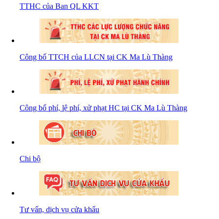
TTHC của Ban QL KKT
Công bố TTCH của LLCN tại CK Ma Lù Thàng
Công bố phí, lệ phí, xử phạt HC tại CK Ma Lù Thàng
Số:
102/2024/NĐ-CP
Tên:
(Nghị định Quy định chi tiết thi hành một số
Chi bộ
điều của Luật Đất đai)
Ngày ban hành: (21/08/2024)
Tư vấn, dịch vụ cửa khẩu