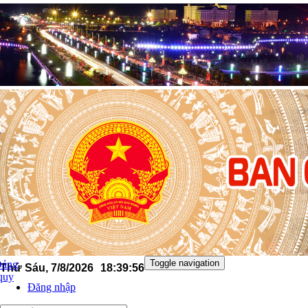
n
Toggle navigation
Đảng
Thứ Sáu, 7/8/2026
18
:
39
:
57
 quy
Đăng nhập