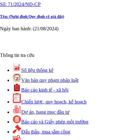
Tên:
(Nghị định Quy định về giá đất)
Ngày ban hành: (21/08/2024)
Thông tin tra cứu
Số:
31/2024/QH15
Tên:
(Luật Đất đai)
Số liệu thống kê
Văn bản quy phạm pháp luật
Ngày ban hành: (21/08/2024)
Báo cáo kinh tế - xã hội
Chiến lược, quy hoạch, kế hoạch
Dự án, hạng mục đầu tư
Số:
88/2024/NĐ-CP
Báo cáo và Giấy phép môi trường
Tên:
(Nghị định Quy định về bồi thường, hỗ trợ, tái
Đấu thầu, mua sắm công
định cư khi Nhà nước thu hồi đất)