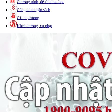
Chương trình, đề tài khoa học
Ngày ban hành: (21/08/2024)
Công khai ngân sách
Giá thị trường
Khen thưởng, xử phạt
Số:
102/2024/NĐ-CP
Tên:
(Nghị định Quy định chi tiết thi hành một số
điều của Luật Đất đai)
Ngày ban hành: (21/08/2024)
Số:
103/2024/NĐ-CP
Tên:
(Nghị định Quy định về tiền sử dụng đất, tiền
thuê đất)
Ngày ban hành: (21/08/2024)