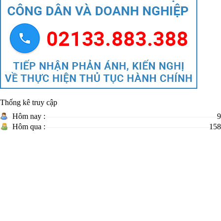
Thống kê truy cập
Hôm nay :
9
Hôm qua :
158
Tháng 08 :
1.343
Năm 2026 :
26.401
Tổng số :
54.869.441
TRANG THÔNG TIN ĐIỆN TỬ BAN QUẢN LÝ KHU
KINH TẾ TỈNH LAI CHÂU
Cơ quan chủ
Ban Quản lý Khu kinh tế tỉnh Lai Châu
quản:
Ông Vũ Huy Hòa - Trưởng ban Biên tập
Chịu trách nhiệm