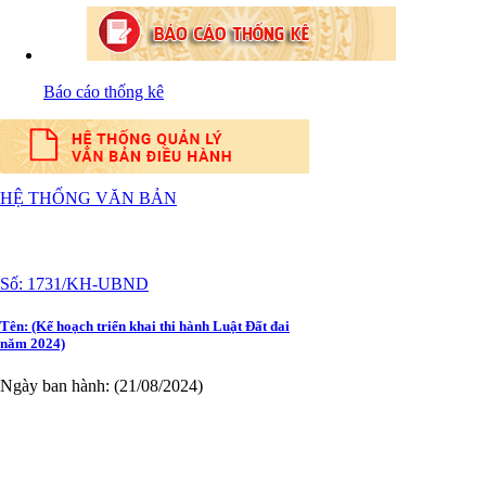
Số:
103/2024/NĐ-CP
Tên:
(Nghị định Quy định về tiền sử dụng đất, tiền
thuê đất)
Báo cáo thống kê
Ngày ban hành: (21/08/2024)
HỆ THỐNG VĂN BẢN
Số:
1731/KH-UBND
Tên:
(Kế hoạch triển khai thi hành Luật Đất đai
năm 2024)
Ngày ban hành: (21/08/2024)
Số:
71/2024/NĐ-CP