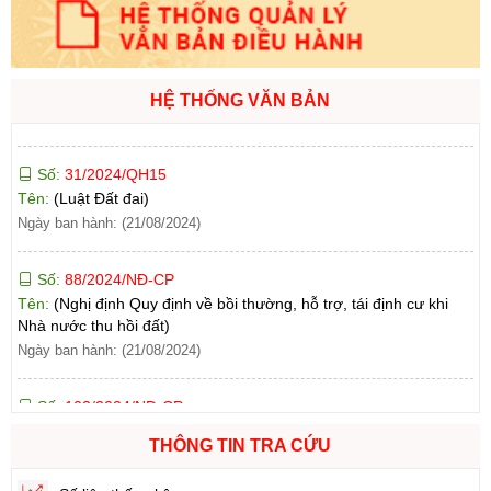
Số:
71/2024/NĐ-CP
Tên:
(Nghị định Quy định về giá đất)
Ngày ban hành: (21/08/2024)
HỆ THỐNG VĂN BẢN
Số:
31/2024/QH15
Tên:
(Luật Đất đai)
Ngày ban hành: (21/08/2024)
Số:
88/2024/NĐ-CP
Tên:
(Nghị định Quy định về bồi thường, hỗ trợ, tái định cư khi
Nhà nước thu hồi đất)
Ngày ban hành: (21/08/2024)
Số:
102/2024/NĐ-CP
Tên:
(Nghị định Quy định chi tiết thi hành một số điều của Luật
Đất đai)
Ngày ban hành: (21/08/2024)
THÔNG TIN TRA CỨU