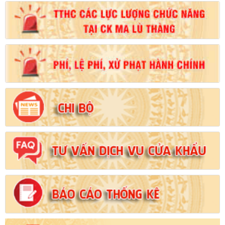
Số:
102/2024/NĐ-CP
Tên:
(Nghị định Quy định chi tiết thi hành một số điều của Luật
Đất đai)
Ngày ban hành: (21/08/2024)
Số:
103/2024/NĐ-CP
Tên:
(Nghị định Quy định về tiền sử dụng đất, tiền thuê đất)
Ngày ban hành: (21/08/2024)
Số:
1731/KH-UBND
Tên:
(Kế hoạch triển khai thi hành Luật Đất đai năm 2024)
Ngày ban hành: (21/08/2024)