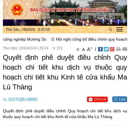
Thứ Sáu, 7/8/2026
0
:
42
:
55
Toggl
navig
ng nghiệp Mường So
Hội nghị công bố điều chỉnh quy hoạch phân 
Thứ năm, 10/10/2024
|
20:24
152
+
|
A
-
A
A
Quyết định phê duyệt điều chỉnh Quy
hoạch chi tiết khu dịch vụ thuộc quy
hoạch chi tiết khu Kinh tế cửa khẩu Ma
Lù Thàng
1027/QĐ-UBND
Chia sẻ
Lưu
Quyết định phê duyệt điều chỉnh Quy hoạch chi tiết khu dịch vụ
thuộc quy hoạch chi tiết khu Kinh tế cửa khẩu Ma Lù Thàng