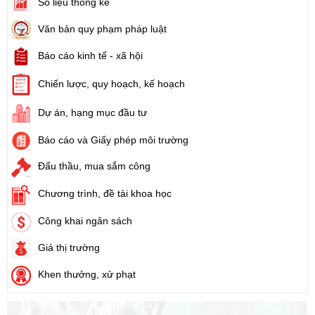
Số:
103/2024/NĐ-CP
Số liệu thống kê
Tên:
(Nghị định Quy định về tiền sử dụng đất, tiền thuê đất)
Văn bản quy phạm pháp luật
Ngày ban hành: (21/08/2024)
Báo cáo kinh tế - xã hội
Số:
1731/KH-UBND
Chiến lược, quy hoạch, kế hoạch
Tên:
(Kế hoạch triển khai thi hành Luật Đất đai năm 2024)
Ngày ban hành: (21/08/2024)
Dự án, hạng mục đầu tư
Số:
71/2024/NĐ-CP
Báo cáo và Giấy phép môi trường
Tên:
(Nghị định Quy định về giá đất)
Đấu thầu, mua sắm công
Ngày ban hành: (21/08/2024)
Chương trình, đề tài khoa học
Số:
31/2024/QH15
Tên:
(Luật Đất đai)
Công khai ngân sách
Ngày ban hành: (21/08/2024)
Giá thị trường
Số:
88/2024/NĐ-CP
Khen thưởng, xử phạt
Tên:
(Nghị định Quy định về bồi thường, hỗ trợ, tái định cư khi
Nhà nước thu hồi đất)