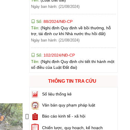
Số:
88/2024/NĐ-CP
Tên:
(Nghị định Quy định về bồi thường, hỗ
trợ, tái định cư khi Nhà nước thu hồi đất)
Ngày ban hành: (21/08/2024)
Số:
102/2024/NĐ-CP
Tên:
(Nghị định Quy định chi tiết thi hành một
số điều của Luật Đất đai)
Ngày ban hành: (21/08/2024)
Số:
103/2024/NĐ-CP
Tên:
(Nghị định Quy định về tiền sử dụng đất,
tiền thuê đất)
THÔNG TIN TRA CỨU
Đường lên Nam Kang
Ngày ban hành: (21/08/2024)
Số liệu thống kê
Số:
1731/KH-UBND
Văn bản quy phạm pháp luật
Tên:
(Kế hoạch triển khai thi hành Luật Đất
đai năm 2024)
Báo cáo kinh tế - xã hội
Next
Ngày ban hành: (21/08/2024)
Chiến lược, quy hoạch, kế hoạch