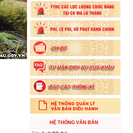
Số:
103/2024/NĐ-CP
Tên:
(Nghị định Quy định về tiền sử dụng đất,
tiền thuê đất)
Ngày ban hành: (21/08/2024)
Số:
1731/KH-UBND
Tên:
(Kế hoạch triển khai thi hành Luật Đất
đai năm 2024)
Ngày ban hành: (21/08/2024)
Số:
71/2024/NĐ-CP
Tên:
(Nghị định Quy định về giá đất)
Ngày ban hành: (21/08/2024)
Số:
31/2024/QH15
Tên:
(Luật Đất đai)
Ngày ban hành: (21/08/2024)
HỆ THỐNG VĂN BẢN