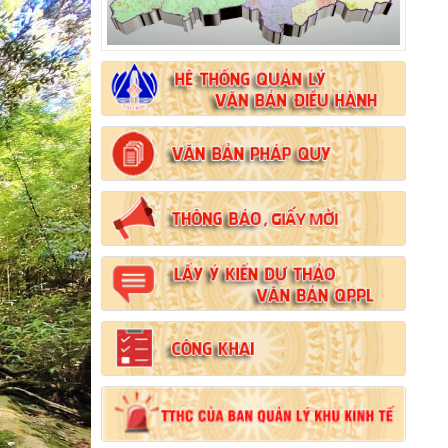
Số:
102/2024/NĐ-CP
Tên:
(Nghị định Quy định chi tiết thi hành một
số điều của Luật Đất đai)
Ngày ban hành: (21/08/2024)