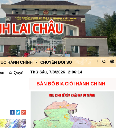
TỤC HÀNH CHÍNH
CHUYỂN ĐỔI SỐ
Thứ Sáu, 7/8/2026
2
:
06
:
16
t định Về việc công bố danh mục thủ tục hành chính được thay thế, b
BẢN ĐỒ ĐỊA GIỚI HÀNH CHÍNH
 của Ban quản lý
 của CK Ma Lù Thàng
quan