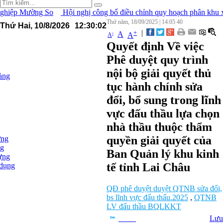
 Mường So
Hội nghị công bố điều chỉnh quy hoạch phân khu xây dựn
Thứ năm, 18/09/2025
|
14:05
40
Thứ Hai, 10/8/2026
12
:
30
:
03
|
+
-
A
A
A
Quyết định Về việc
Phê duyệt quy trình
nội bộ giải quyết thủ
àng
tục hành chính sửa
đổi, bổ sung trong lĩnh
vực đấu thầu lựa chọn
nhà thầu thuộc thẩm
quyền giải quyết của
ựng
ng
Ban Quản lý khu kinh
ựng
tế tỉnh Lai Châu
 dụng
QĐ phê duyệt duyệt QTNB sửa đổi,
bs lĩnh vực đấu thấu.2025
,
QTNB
LV đấu thầu BQLKKT
Lưu
Chia sẻ