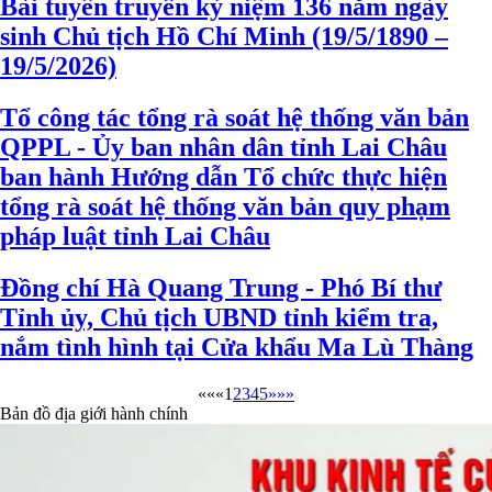
Bài tuyên truyền kỷ niệm 136 năm ngày
sinh Chủ tịch Hồ Chí Minh (19/5/1890 –
19/5/2026)
Tổ công tác tổng rà soát hệ thống văn bản
QPPL - Ủy ban nhân dân tỉnh Lai Châu
ban hành Hướng dẫn Tổ chức thực hiện
tổng rà soát hệ thống văn bản quy phạm
pháp luật tỉnh Lai Châu
Đồng chí Hà Quang Trung - Phó Bí thư
Tỉnh ủy, Chủ tịch UBND tỉnh kiểm tra,
nắm tình hình tại Cửa khẩu Ma Lù Thàng
««
«
1
2
3
4
5
»
»»
Bản đồ địa giới hành chính