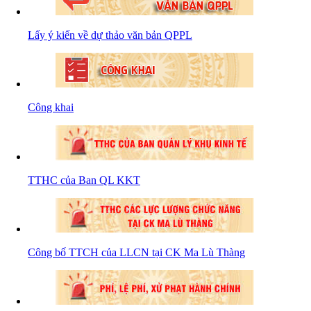
Lấy ý kiến về dự thảo văn bản QPPL
Công khai
TTHC của Ban QL KKT
Công bố TTCH của LLCN tại CK Ma Lù Thàng
Số:
102/2024/NĐ-CP
Tên:
(Nghị định Quy định chi tiết thi hành một số
điều của Luật Đất đai)