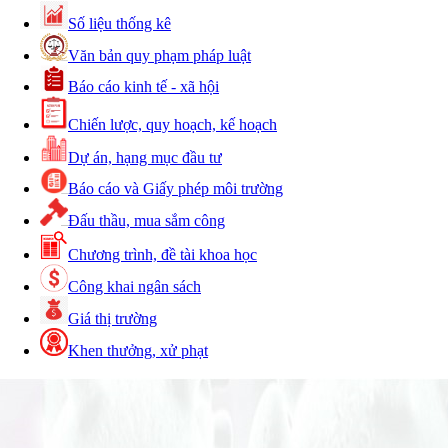
Số liệu thống kê
Số:
88/2024/NĐ-CP
Văn bản quy phạm pháp luật
Tên:
(Nghị định Quy định về bồi thường, hỗ trợ, tái
Báo cáo kinh tế - xã hội
định cư khi Nhà nước thu hồi đất)
Chiến lược, quy hoạch, kế hoạch
Ngày ban hành: (21/08/2024)
Dự án, hạng mục đầu tư
Báo cáo và Giấy phép môi trường
Đấu thầu, mua sắm công
Số:
102/2024/NĐ-CP
Chương trình, đề tài khoa học
Tên:
(Nghị định Quy định chi tiết thi hành một số
Công khai ngân sách
điều của Luật Đất đai)
Giá thị trường
Ngày ban hành: (21/08/2024)
Khen thưởng, xử phạt
Số:
103/2024/NĐ-CP