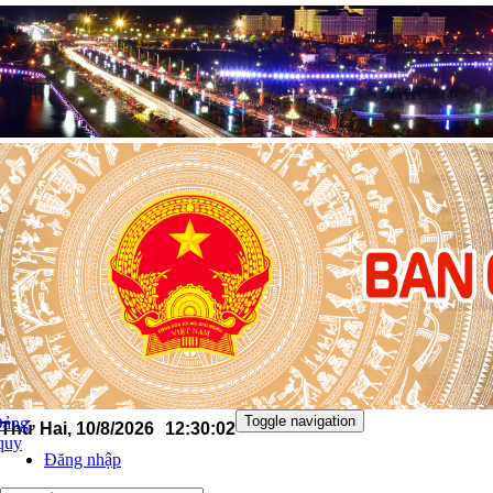
n
Toggle navigation
Đảng
Thứ Hai, 10/8/2026
12
:
30
:
03
 quy
Đăng nhập