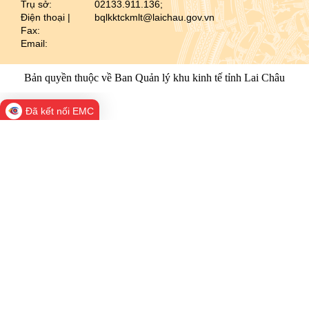
Trụ sở:
02133.911.136;
Điện thoại |
bqlkktckmlt@laichau.gov.vn
Fax:
Email:
Bản quyền thuộc về Ban Quản lý khu kinh tế tỉnh Lai Châu
Đã kết nối EMC