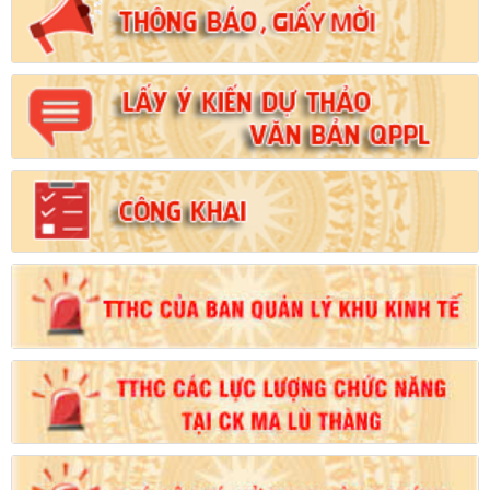
Số:
102/2024/NĐ-CP
Tên:
(Nghị định Quy định chi tiết thi hành một số điều của Luật
Đất đai)