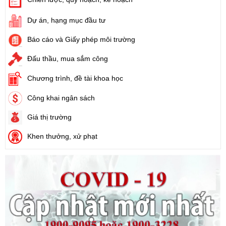
Tên:
(Nghị định Quy định về giá đất)
Ngày ban hành: (21/08/2024)
Dự án, hạng mục đầu tư
Báo cáo và Giấy phép môi trường
Số:
31/2024/QH15
Tên:
(Luật Đất đai)
Đấu thầu, mua sắm công
Ngày ban hành: (21/08/2024)
Chương trình, đề tài khoa học
Số:
88/2024/NĐ-CP
Công khai ngân sách
Tên:
(Nghị định Quy định về bồi thường, hỗ trợ, tái định cư khi
Nhà nước thu hồi đất)
Giá thị trường
Ngày ban hành: (21/08/2024)
Khen thưởng, xử phạt