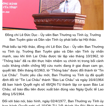
Đồng chí Lê Đức Dục - Ủy viên Ban Thường vụ Tỉnh ủy, Trưởng
Ban Tuyên giáo và Dân vận Tỉnh ủy phát biểu tại Hội thảo.
Phát biểu tại Hội thảo, đồng chí Lê Đức Dục - Ủy viên Ban Thường
vụ Tỉnh ủy, Trưởng Ban Tuyên giáo và Dân vận Tỉnh ủy nhấn
mạnh, sau khi tỉnh Lai Châu được tái lập vào tháng 10/1962, tờ
“Thông báo” đã ra đời thực hiện nhiệm vụ chính trị trong bối cảnh
cuộc kháng chiến chống Mỹ cứu nước đang ở giai đoạn cam go,
quyết liệt. Đến tháng 6/1963, tờ “Thông báo” được đổi thành tờ “Tin
Lai Châu”. Trước yêu cầu mới, Ban Thường vụ Tỉnh ủy đã quyết
định đổi tờ “Tin Lai Châu” thành “Báo Lai Châu” và ngày 16/4/1964
đã ban hành Quyết nghị số 48/QN-TU thành lập cơ quan Báo Lai
Châu; số báo đầu tiên được xuất bản đúng vào Ngày Quốc tế Lao
động 1/5/1964.
Đối với báo nói, báo hình, ngày 02/4/1977, Ban Thường vụ Tỉnh ủy
ban hành Quyết nghị số 15/QN-TU “Về thành lập Đài Phát thanh