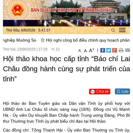
Thứ Bảy, 8/8/2026
5
:
41
:
38
Toggl
navig
ờng So
Hội nghị công bố điều chỉnh quy hoạch phân khu xây dựng 
Thứ hai, 23/06/2025
|
17:20
12
+
|
A
-
A
A
Hội thảo khoa học cấp tỉnh “Báo chí Lai
Châu đồng hành cùng sự phát triển của
tỉnh”
Chia sẻ
Lưu
Hội thảo do Ban Tuyên giáo và Dân vận Tỉnh ủy phối hợp với
UBND tỉnh Lai Châu tổ chức sáng nay (18/6). Đồng chí Vũ Mạnh
Hà - Ủy viên Dự khuyết Ban Chấp hành Trung ương Đảng, Phó Bí
thư Thường trực Tỉnh ủy phát biểu chỉ đạo tại Hội thảo.
Các đồng chí: Tống Thanh Hải - Ủy viên Ban Thường vụ Tỉnh ủy,