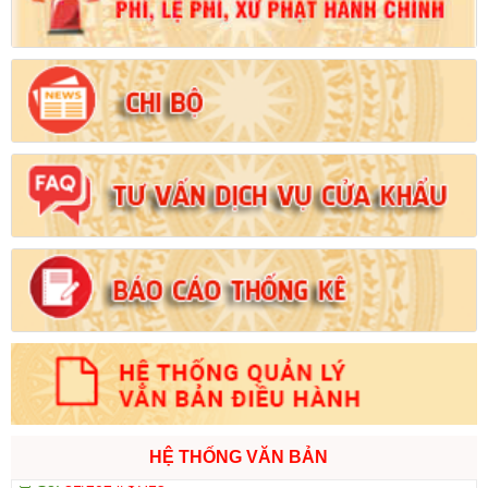
Ngày ban hành: (21/08/2024)
Số:
103/2024/NĐ-CP
Tên:
(Nghị định Quy định về tiền sử dụng đất, tiền thuê đất)
Ngày ban hành: (21/08/2024)
Số:
1731/KH-UBND
Tên:
(Kế hoạch triển khai thi hành Luật Đất đai năm 2024)
Ngày ban hành: (21/08/2024)
Số:
71/2024/NĐ-CP
Tên:
(Nghị định Quy định về giá đất)
Ngày ban hành: (21/08/2024)
Số:
31/2024/QH15
Tên:
(Luật Đất đai)
Ngày ban hành: (21/08/2024)
HỆ THỐNG VĂN BẢN