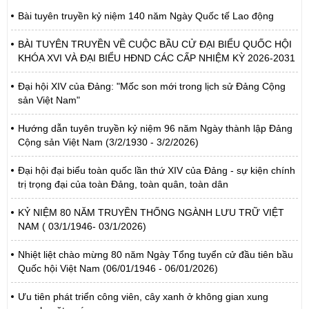
Bài tuyên truyền kỷ niệm 140 năm Ngày Quốc tế Lao động
BÀI TUYÊN TRUYỀN VỀ CUỘC BẦU CỬ ĐẠI BIỂU QUỐC HỘI
KHÓA XVI VÀ ĐẠI BIỂU HĐND CÁC CẤP NHIỆM KỲ 2026-2031
Đại hội XIV của Đảng: "Mốc son mới trong lịch sử Đảng Cộng
sản Việt Nam"
Hướng dẫn tuyên truyền kỷ niệm 96 năm Ngày thành lập Đảng
Cộng sản Việt Nam (3/2/1930 - 3/2/2026)
Đại hội đại biểu toàn quốc lần thứ XIV của Đảng - sự kiện chính
trị trọng đại của toàn Đảng, toàn quân, toàn dân
KỶ NIỆM 80 NĂM TRUYỀN THỐNG NGÀNH LƯU TRỮ VIỆT
NAM ( 03/1/1946- 03/1/2026)
Nhiệt liệt chào mừng 80 năm Ngày Tổng tuyển cử đầu tiên bầu
Quốc hội Việt Nam (06/01/1946 - 06/01/2026)
Ưu tiên phát triển công viên, cây xanh ở không gian xung