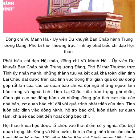
Đồng chí Vũ Mạnh Hà - Ủy viên Dự khuyết Ban Chấp hành Trung
ương Đảng, Phó Bí thư Thường trực Tỉnh ủy phát biểu chỉ đạo Hội
thảo.
Phát biểu chỉ đạo Hội thảo, đồng chí Vũ Mạnh Hà - Ủy viên Dự
khuyết Ban Chấp hành Trung ương Đảng, Phó Bí thư Thường trực
Tỉnh ủy nhấn mạnh, những thành tựu và kết quả khá toàn diện tỉnh
Lai Châu đạt được trên các lĩnh vực trong thời gian qua có sự đóng
góp rất lớn của các cơ quan báo chí và đội ngũ những người làm
báo trong và ngoài tỉnh. Tỉnh Lai Châu luôn trân trọng, ghi nhận,
đánh giá cao sự đồng hành và những đóng góp tích cực của các
nhà báo, cơ quan báo chí đối với quá trình phát triển của tỉnh. Tỉnh
luôn xác định việc đồng hành, hỗ trợ báo chí, luôn dành sự quan
tâm, chia sẻ đặc biệt đến hoạt động báo chí.
Hội thảo khoa học được tổ chức vào thời điểm có ý nghĩa đặc biệt
quan trọng, khi Đảng và Nhà nước, tỉnh ta đang triển khai các chuỗi
hoạt động kỷ niệm 100 năm Ngày Báo chí Cách mạng Việt Nam,