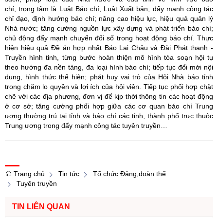
chí, trọng tâm là Luật Báo chí, Luật Xuất bản; đẩy mạnh công tác
chỉ đạo, định hướng báo chí; nâng cao hiệu lực, hiệu quả quản lý
Nhà nước; tăng cường nguồn lực xây dựng và phát triển báo chí;
chủ động đẩy mạnh chuyển đổi số trong hoạt động báo chí. Thực
hiện hiệu quả Đề án hợp nhất Báo Lai Châu và Đài Phát thanh -
Truyền hình tỉnh, từng bước hoàn thiện mô hình tòa soạn hội tụ
theo hướng đa nền tảng, đa loại hình báo chí; tiếp tục đổi mới nội
dung, hình thức thể hiện; phát huy vai trò của Hội Nhà báo tỉnh
trong chăm lo quyền và lợi ích của hội viên. Tiếp tục phối hợp chặt
chẽ với các địa phương, đơn vị để kịp thời thông tin các hoạt động
ở cơ sở; tăng cường phối hợp giữa các cơ quan báo chí Trung
ương thường trú tại tỉnh và báo chí các tỉnh, thành phố trực thuộc
Trung ương trong đẩy mạnh công tác tuyên truyền…
Trang chủ
Tin tức
Tổ chức Đảng,đoàn thể
Tuyên truyền
TIN LIÊN QUAN