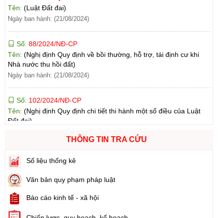
Số:
88/2024/NĐ-CP
Tên:
(Nghị định Quy định về bồi thường, hỗ trợ, tái định cư khi
Nhà nước thu hồi đất)
Ngày ban hành: (21/08/2024)
Số:
102/2024/NĐ-CP
Tên:
(Nghị định Quy định chi tiết thi hành một số điều của Luật
Đất đai)
Ngày ban hành: (21/08/2024)
Số:
103/2024/NĐ-CP
Tên:
(Nghị định Quy định về tiền sử dụng đất, tiền thuê đất)
Ngày ban hành: (21/08/2024)
THÔNG TIN TRA CỨU
Số liệu thống kê
Số:
1731/KH-UBND
Tên:
(Kế hoạch triển khai thi hành Luật Đất đai năm 2024)
Văn bản quy phạm pháp luật
Ngày ban hành: (21/08/2024)
Báo cáo kinh tế - xã hội
Số:
71/2024/NĐ-CP
Chiến lược, quy hoạch, kế hoạch