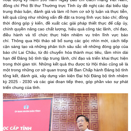
đồng chí Phó Bí thư Thường trực Tỉnh ủy đề nghị các đại biểu tập
trung thảo luận, đánh giá và làm rõ hơn cơ sở lý luận và thực tiễn,
kết quả cũng như những vấn đề đặt ra trong lĩnh vực báo chí; đồng
thời đóng góp ý kiến, đề xuất các giải pháp thiết thực để cấp ủy,
chính quyền nâng cao chất lượng, hiệu quả công tác lãnh, chỉ đạo,
điều hành và tổ chức thực hiện nhiệm vụ trên lĩnh vực báo
chí. Thông qua Hội thảo sẽ bổ sung các góc nhìn mới, cách tiếp
cận sáng tạo và những phân tích sâu sắc về những đóng góp của
báo chí Lai Châu, từ đó chuyển hóa thành mục tiêu, tầm nhìn dài
hạn để Đảng bộ tỉnh tập trung lãnh, chỉ đạo và triển khai thực hiện
trong thời gian tới. Những kết quả thu được từ Hội thảo cũng sẽ là
một trong những cơ sở quan trọng để Ban Chấp hành Đảng bộ tỉnh
tổng kết, đánh giá, xây dựng văn kiện Đại hội Đảng bộ tỉnh nhiệm
kỳ 2025 - 2030 và các giai đoạn tiếp theo, góp phần vào sự phát
triển chung của tỉnh.