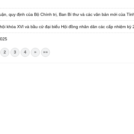
t luận, quy định của Bộ Chính trị, Ban Bí thư và các văn bản mới của Tỉn
 hội khóa XVI và bầu cử đại biểu Hội đồng nhân dân các cấp nhiệm kỳ 
2025
2
3
4
»
»»