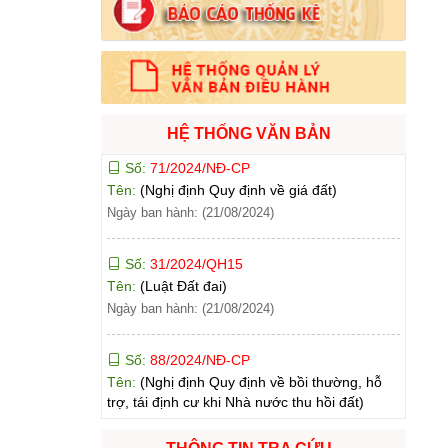
Tên:
(Kế hoạch triển khai thi hành Luật Đất
đai năm 2024)
Ngày ban hành: (21/08/2024)
Số:
71/2024/NĐ-CP
Tên:
(Nghị định Quy định về giá đất)
HỆ THỐNG VĂN BẢN
Ngày ban hành: (21/08/2024)
Số:
31/2024/QH15
Tên:
(Luật Đất đai)
Ngày ban hành: (21/08/2024)
Số:
88/2024/NĐ-CP
Tên:
(Nghị định Quy định về bồi thường, hỗ
trợ, tái định cư khi Nhà nước thu hồi đất)
Ngày ban hành: (21/08/2024)
Số:
102/2024/NĐ-CP
Tên:
(Nghị định Quy định chi tiết thi hành một