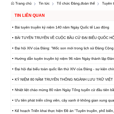
Trang chủ
Tin tức
Tổ chức Đảng,đoàn thể
Tuyên 
TIN LIÊN QUAN
Bài tuyên truyền kỷ niệm 140 năm Ngày Quốc tế Lao động
BÀI TUYÊN TRUYỀN VỀ CUỘC BẦU CỬ ĐẠI BIỂU QUỐC HỘI
Đại hội XIV của Đảng: "Mốc son mới trong lịch sử Đảng Cộng
Hướng dẫn tuyên truyền kỷ niệm 96 năm Ngày thành lập Đản
Đại hội đại biểu toàn quốc lần thứ XIV của Đảng - sự kiện chí
KỶ NIỆM 80 NĂM TRUYỀN THỐNG NGÀNH LƯU TRỮ VIỆT NAM
Nhiệt liệt chào mừng 80 năm Ngày Tổng tuyển cử đầu tiên b
Ưu tiên phát triển công viên, cây xanh ở không gian xung q
Kế hoạch Triển khai thực hiện Đề án “Tuyên truyền, phổ biến