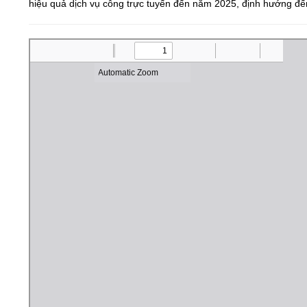
hiệu quả dịch vụ công trực tuyến đến năm 2025, định hướng đ
Bảo vệ nền tảng tư tưởng của Đảng
Văn bản pháp quy
Đoàn thanh niên
Xin ý kiến về dự thảo văn bản quy phạ
Thông báo mời họp
Tuyên truyền