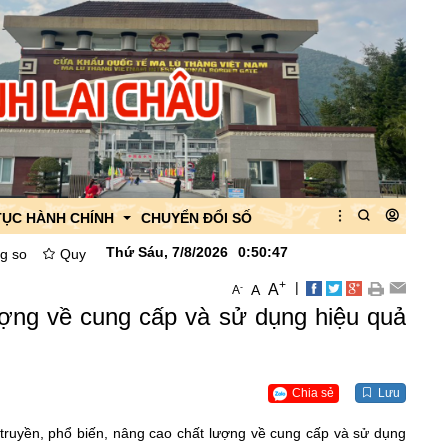
TỤC HÀNH CHÍNH
CHUYỂN ĐỔI SỐ
Thứ Sáu, 7/8/2026
0
:
50
:
49
yết định Về việc công bố danh mục thủ tục hành chính được thay thế,
+
|
A
-
A
A
 của Ban quản lý
lượng về cung cấp và sử dụng hiệu quả
 của CK Ma Lù Thàng
quan
Chia sẻ
Lưu
ruyền, phổ biến, nâng cao chất lượng về cung cấp và sử dụng