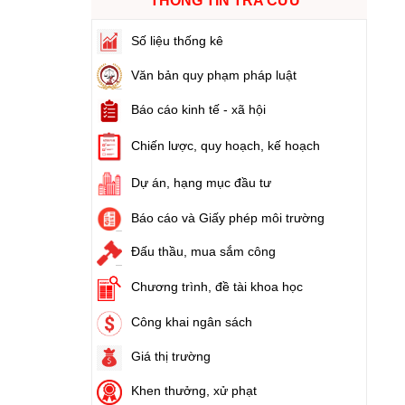
THÔNG TIN TRA CỨU
số điều của Luật Đất đai)
Ngày ban hành: (21/08/2024)
Số liệu thống kê
Số:
103/2024/NĐ-CP
Văn bản quy phạm pháp luật
Tên:
(Nghị định Quy định về tiền sử dụng đất,
tiền thuê đất)
Báo cáo kinh tế - xã hội
Ngày ban hành: (21/08/2024)
Chiến lược, quy hoạch, kế hoạch
Số:
1731/KH-UBND
Dự án, hạng mục đầu tư
Tên:
(Kế hoạch triển khai thi hành Luật Đất
đai năm 2024)
Báo cáo và Giấy phép môi trường
Ngày ban hành: (21/08/2024)
Đấu thầu, mua sắm công
Số:
71/2024/NĐ-CP
Chương trình, đề tài khoa học
Tên:
(Nghị định Quy định về giá đất)
Ngày ban hành: (21/08/2024)
Công khai ngân sách
Giá thị trường
Số:
31/2024/QH15
Tên:
(Luật Đất đai)
Khen thưởng, xử phạt