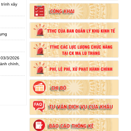
 trình xây
dựng
Số:
102/2024/NĐ-CP
Tên:
(Nghị định Quy định chi tiết thi hành một
 03/3/2026
số điều của Luật Đất đai)
ành chính,
Ngày ban hành: (21/08/2024)
Số:
103/2024/NĐ-CP
Tên:
(Nghị định Quy định về tiền sử dụng đất,
tiền thuê đất)
Ngày ban hành: (21/08/2024)
Số:
1731/KH-UBND
Tên:
(Kế hoạch triển khai thi hành Luật Đất
đai năm 2024)