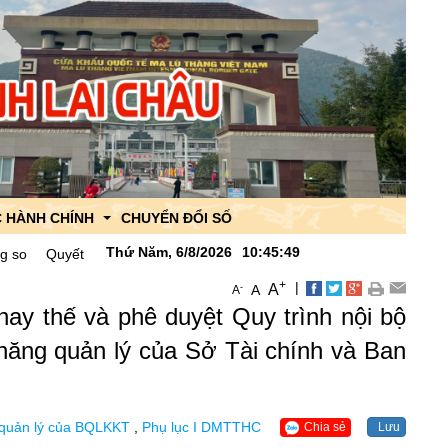
 HÀNH CHÍNH
CHUYỂN ĐỔI SỐ
Thứ Năm, 6/8/2026
10
:
45
:
51
t định Về việc công bố danh mục thủ tục hành chính được thay thế, bã
+
|
A
-
A
A
a Ban quản lý
hay thế và phê duyệt Quy trình nội bộ
a CK Ma Lù Thàng
 năng quản lý của Sở Tài chính và Ban
n
 quản lý của BQLKKT
,
Phụ lục I DMTTHC
Chia sẻ
Lưu