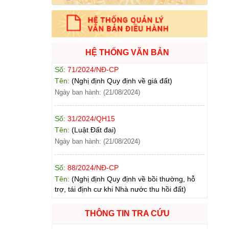
Ngày ban hành: (21/08/2024)
Số:
71/2024/NĐ-CP
Tên:
(Nghị định Quy định về giá đất)
HỆ THỐNG VĂN BẢN
Ngày ban hành: (21/08/2024)
Số:
31/2024/QH15
Tên:
(Luật Đất đai)
Ngày ban hành: (21/08/2024)
Số:
88/2024/NĐ-CP
Tên:
(Nghị định Quy định về bồi thường, hỗ
trợ, tái định cư khi Nhà nước thu hồi đất)
Ngày ban hành: (21/08/2024)
Số:
102/2024/NĐ-CP
Tên:
(Nghị định Quy định chi tiết thi hành một
THÔNG TIN TRA CỨU
số điều của Luật Đất đai)
Ngày ban hành: (21/08/2024)