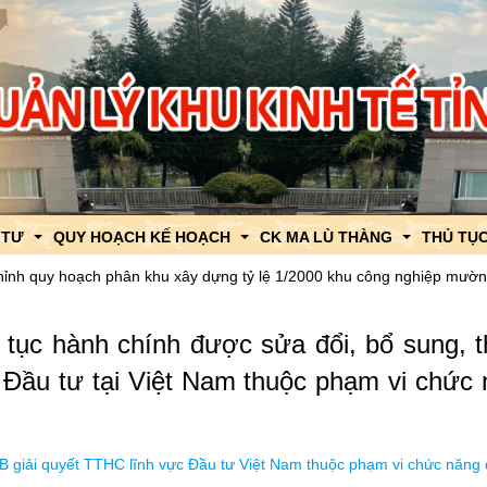
 TƯ
QUY HOẠCH KẾ HOẠCH
CK MA LÙ THÀNG
THỦ TỤC
oạch phân khu xây dựng tỷ lệ 1/2000 khu công nghiệp mường so
Quyế
T CK Ma Lù Thàng
Quy hoạch tỉnh Lai Châu
Thông tin, tin tức về XNK
TTHC củ
tục hành chính được sửa đổi, bổ sung, t
 hút đầu tư
Khu Kinh tế CK Ma Lù Thàng
Quy hoạch chung xây dựng
Chính sách về XNK
TTHC củ
ực Đầu tư tại Việt Nam thuộc phạm vi chức
thu hút đầu tư
Khu Công nghiệp Mường So
Quy hoạch khu chức năng
Quy hoạch chức năng
Thông báo thời gian thông qua
đầu tư
Quy hoạch chi tiết xây dựng
Quy hoạch chi tiết
Hỗ trợ thông quan
giải quyết TTHC lĩnh vực Đầu tư Việt Nam thuộc phạm vi chức năng
Quy hoạch, kế hoạch sử dụng đất