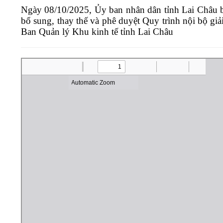
Ngày 08/10/2025, Ủy ban nhân dân tỉnh Lai Châu 
Bảo vệ nền tảng tư tưởng của Đảng
Văn bản pháp quy
Đoàn thanh niên
bổ sung, thay thế và phê duyệt Quy trình nội bộ gi
Xin ý kiến về dự thảo văn bản quy phạm ph
Thông báo mời họp
Tuyên truyền
Ban Quản lý Khu kinh tế tỉnh Lai Châu