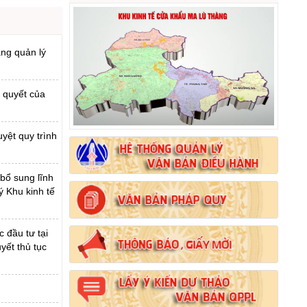
ăng quản lý
 quyết của
yệt quy trình
 bổ sung lĩnh
ý Khu kinh tế
 đầu tư tại
yết thủ tục