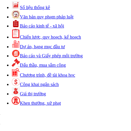
Số liệu thống kê
Văn bản quy phạm pháp luật
Báo cáo kinh tế - xã hội
Chiến lược, quy hoạch, kế hoạch
Dự án, hạng mục đầu tư
Báo cáo và Giấy phép môi trường
Đấu thầu, mua sắm công
Chương trình, đề tài khoa học
Công khai ngân sách
Giá thị trường
Khen thưởng, xử phạt