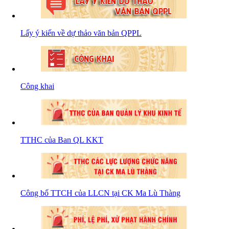
Lấy ý kiến về dự thảo văn bản QPPL
Công khai
TTHC của Ban QL KKT
Công bố TTCH của LLCN tại CK Ma Lù Thàng