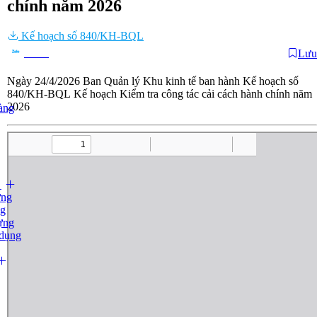
chính năm 2026
Kế hoạch số 840/KH-BQL
Lưu
Chia sẻ
Ngày 24/4/2026 Ban Quản lý Khu kinh tế ban hành Kế hoạch số
840/KH-BQL Kế hoạch Kiểm tra công tác cải cách hành chính năm
2026
àng
ựng
ng
ựng
 dụng