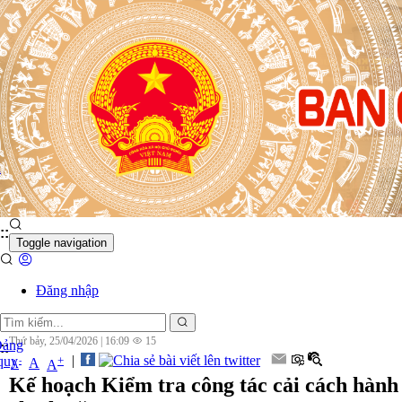
n
:
:
Toggle navigation
Đăng nhập
Thứ bảy, 25/04/2026
|
16:09
15
Đảng
:
:
|
 quy
+
-
A
A
A
Kế hoạch Kiểm tra công tác cải cách hành