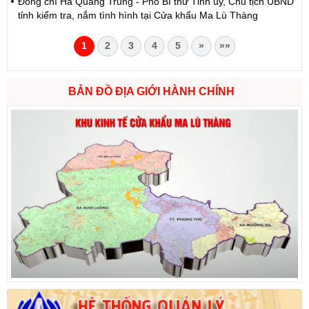
Đồng chí Hà Quang Trung - Phó Bí thư Tỉnh ủy, Chủ tịch UBND
tỉnh kiểm tra, nắm tình hình tại Cửa khẩu Ma Lù Thàng
1
2
3
4
5
»
»»
BẢN ĐỒ ĐỊA GIỚI HÀNH CHÍNH