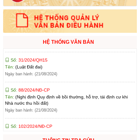
Ngày ban hành: (21/08/2024)
Số:
71/2024/NĐ-CP
Tên:
(Nghị định Quy định về giá đất)
Ngày ban hành: (21/08/2024)
HỆ THỐNG VĂN BẢN
Số:
31/2024/QH15
Tên:
(Luật Đất đai)
Ngày ban hành: (21/08/2024)
Số:
88/2024/NĐ-CP
Tên:
(Nghị định Quy định về bồi thường, hỗ trợ, tái định cư khi
Nhà nước thu hồi đất)
Ngày ban hành: (21/08/2024)
Số:
102/2024/NĐ-CP
Tên:
(Nghị định Quy định chi tiết thi hành một số điều của Luật
Đất đai)
Ngày ban hành: (21/08/2024)