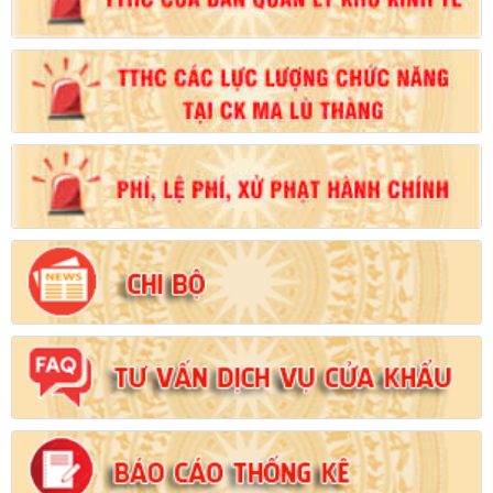
Số:
102/2024/NĐ-CP
Tên:
(Nghị định Quy định chi tiết thi hành một số điều của Luật
Đất đai)
Ngày ban hành: (21/08/2024)
Số:
103/2024/NĐ-CP
Tên:
(Nghị định Quy định về tiền sử dụng đất, tiền thuê đất)
Ngày ban hành: (21/08/2024)
Số:
1731/KH-UBND
Tên:
(Kế hoạch triển khai thi hành Luật Đất đai năm 2024)