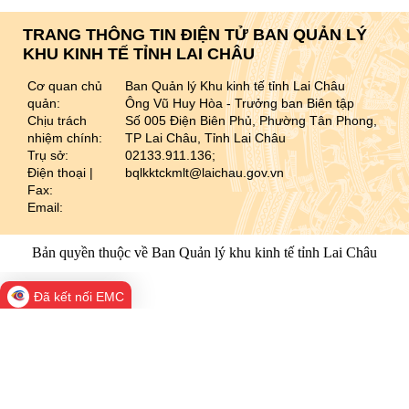
TRANG THÔNG TIN ĐIỆN TỬ BAN QUẢN LÝ
KHU KINH TẾ TỈNH LAI CHÂU
Cơ quan chủ
Ban Quản lý Khu kinh tế tỉnh Lai Châu
quản:
Ông Vũ Huy Hòa - Trưởng ban Biên tập
Chịu trách
Số 005 Điện Biên Phủ, Phường Tân Phong,
nhiệm chính:
TP Lai Châu, Tỉnh Lai Châu
Trụ sở:
02133.911.136;
Điện thoại |
bqlkktckmlt@laichau.gov.vn
Fax:
Email:
Bản quyền thuộc về Ban Quản lý khu kinh tế tỉnh Lai Châu
Đã kết nối EMC