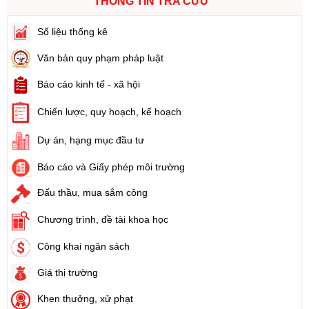
THÔNG TIN TRA CỨU
Số:
103/2024/NĐ-CP
Số liệu thống kê
Tên:
(Nghị định Quy định về tiền sử dụng đất, tiền thuê đất)
Ngày ban hành: (21/08/2024)
Văn bản quy phạm pháp luật
Báo cáo kinh tế - xã hội
Số:
1731/KH-UBND
Tên:
(Kế hoạch triển khai thi hành Luật Đất đai năm 2024)
Chiến lược, quy hoạch, kế hoạch
Ngày ban hành: (21/08/2024)
Dự án, hạng mục đầu tư
Số:
71/2024/NĐ-CP
Báo cáo và Giấy phép môi trường
Tên:
(Nghị định Quy định về giá đất)
Ngày ban hành: (21/08/2024)
Đấu thầu, mua sắm công
Chương trình, đề tài khoa học
Số:
31/2024/QH15
Tên:
(Luật Đất đai)
Công khai ngân sách
Ngày ban hành: (21/08/2024)
Giá thị trường
Số:
88/2024/NĐ-CP
Khen thưởng, xử phạt
Tên:
(Nghị định Quy định về bồi thường, hỗ trợ, tái định cư khi