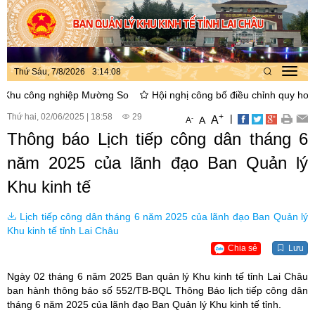
Thứ Sáu, 7/8/2026
3
:
14
:
09
Toggl
navig
 công nghiệp Mường So
Hội nghị công bố điều chỉnh quy hoạch ph
Thứ hai, 02/06/2025
|
18:58
29
+
|
A
-
A
A
Thông báo Lịch tiếp công dân tháng 6
năm 2025 của lãnh đạo Ban Quản lý
Khu kinh tế
Lịch tiếp công dân tháng 6 năm 2025 của lãnh đạo Ban Quản lý
Khu kinh tế tỉnh Lai Châu
Chia sẻ
Lưu
Ngày 02 tháng 6 năm 2025 Ban quản lý Khu kinh tế tỉnh Lai Châu
ban hành thông báo số 552/TB-BQL Thông Báo lịch tiếp công dân
tháng 6 năm 2025 của lãnh đạo Ban Quản lý Khu kinh tế tỉnh.