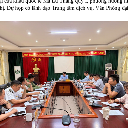
tại cửa khẩu quốc tế Ma Lù Thàng quý I, phương hướng n
ị. Dự họp có lãnh đạo Trung tâm dịch vụ, Văn Phòng đại 
m pháp luật