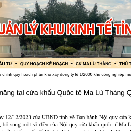
ĐẦU TƯ
QUY HOẠCH KẾ HOẠCH
CK MA LÙ THÀNG
THỦ 
hoạch phân khu xây dựng tỷ lệ 1/2000 khu công nghiệp mường so
Q
uật
 KKT CK Ma Lù Thàng
Quy hoạch tỉnh Lai Châu
Thông tin, tin tức về XNK
TTHC
c năng tại cửa khẩu Quốc tế Ma Lù Thàng 
thu hút đầu tư
Khu Kinh tế CK Ma Lù Thàng
Quy hoạch chung xây dựng
Chính sách về XNK
TTHC
ng thu hút đầu tư
Khu Công nghiệp Mường So
Quy hoạch khu chức năng
Quy hoạch chức năng
Thông báo thời gian thông 
 12/12/2023 của UBND tỉnh về Ban hành Nội quy cửa k
h
út đầu tư
Quy hoạch chi tiết xây dựng
Quy hoạch chi tiết
Hỗ trợ thông quan
 bổ sung một số điều của Nội quy cửa khẩu quốc tế Ma 
ật
Quy hoạch, kế hoạch sử dụng đất