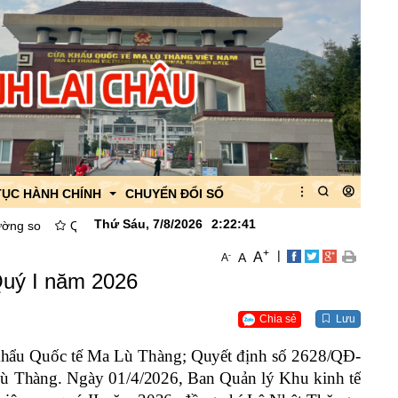
TỤC HÀNH CHÍNH
CHUYỂN ĐỔI SỐ
Thứ Sáu, 7/8/2026
2
:
22
:
43
uyết định Về việc công bố danh mục thủ tục hành chính được thay thế
+
|
A
-
A
A
 của Ban quản lý
Quý I năm 2026
 của CK Ma Lù Thàng
Chia sẻ
Lưu
quan
hẩu Quốc tế Ma Lù Thàng; Quyết định số 2628/QĐ-
Lù Thàng
. Ngày 01/4/2026, Ban Quản lý Khu kinh tế