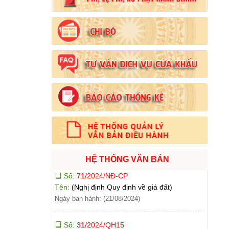
Số:
103/2024/NĐ-CP
Tên:
(Nghị định Quy định về tiền sử dụng đất,
tiền thuê đất)
Ngày ban hành: (21/08/2024)
Số:
1731/KH-UBND
Tên:
(Kế hoạch triển khai thi hành Luật Đất
đai năm 2024)
Ngày ban hành: (21/08/2024)
Số:
71/2024/NĐ-CP
Tên:
(Nghị định Quy định về giá đất)
Ngày ban hành: (21/08/2024)
HỆ THỐNG VĂN BẢN
Số:
31/2024/QH15
Tên:
(Luật Đất đai)
Ngày ban hành: (21/08/2024)