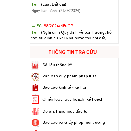
Số:
88/2024/NĐ-CP
Tên:
(Nghị định Quy định về bồi thường, hỗ
trợ, tái định cư khi Nhà nước thu hồi đất)
Ngày ban hành: (21/08/2024)
Số:
102/2024/NĐ-CP
Tên:
(Nghị định Quy định chi tiết thi hành một
số điều của Luật Đất đai)
THÔNG TIN TRA CỨU
Ngày ban hành: (21/08/2024)
Số liệu thống kê
Số:
103/2024/NĐ-CP
Tên:
(Nghị định Quy định về tiền sử dụng đất,
Văn bản quy phạm pháp luật
tiền thuê đất)
Báo cáo kinh tế - xã hội
Ngày ban hành: (21/08/2024)
Chiến lược, quy hoạch, kế hoạch
Số:
1731/KH-UBND
Tên:
(Kế hoạch triển khai thi hành Luật Đất
Dự án, hạng mục đầu tư
đai năm 2024)
Ngày ban hành: (21/08/2024)
Báo cáo và Giấy phép môi trường