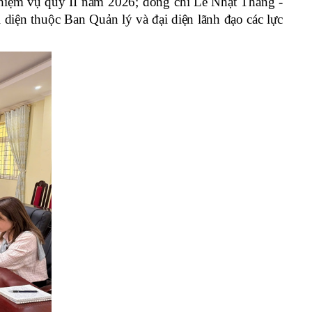
hiệm vụ quý II năm 2026; đồng chí Lê Nhật Thăng -
diện thuộc Ban Quản lý và đại diện lãnh đạo các lực