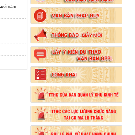
cuối năm
Số:
102/2024/NĐ-CP
Tên:
(Nghị định Quy định chi tiết thi hành một
số điều của Luật Đất đai)
Ngày ban hành: (21/08/2024)