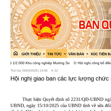
GIỚI THIỆU
TIN TỨC
VĂN BẢN
XÚC TIẾN 
.000 Khu công nghiệp Mường So
Hội nghị công bố điều chỉnh quy 
Thứ hai, 06/04/2026
|
14:06
22
Giới thiệu chung
Công tác đối ngoại
Văn bản Quy phạm pháp l
Giới thiệu
Hội nghị giao ban các lực lượng chứ
Lãnh đạo Ban
Tin tức của ban
Văn bản góp ý dự thảo
Chính sách 
Phòng ban,chức năng
Thông tin liên ngành
ISO 9001:2015
Các hoạt độ
Thực hiện Quyết định số 2231/QĐ-UBND ngày
Lịch sử hình thành và phát triển
Tổ chức Đảng,đoàn thể
Văn bản chỉ đạo điều hàn
Chi bộ
Dự án thu h
UBND, ngày 15/10/2025 của UBND tỉnh về sửa đổi,
Cải cách hành chính
Giáo dục phổ biến pháp lu
Công đoàn