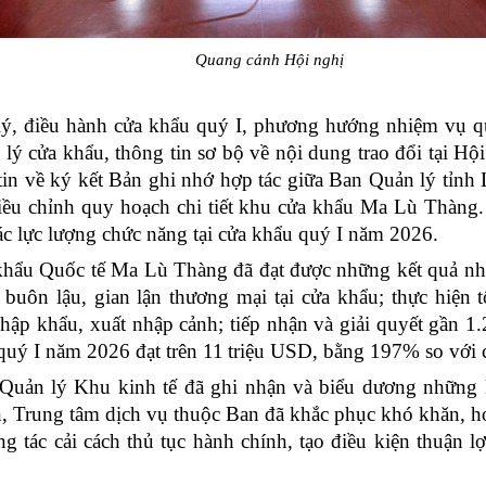
Quang cảnh Hội nghị
 lý, điều hành cửa khẩu quý I, phương hướng nhiệm vụ q
lý cửa khẩu, thông tin sơ bộ về nội dung
trao đổi tại H
tin về
ký kết
Bản ghi nhớ
hợp tác giữa Ban Quản lý tỉn
 điều chỉnh quy hoạch chi tiết khu cửa khẩu Ma Lù Thàng
c lực lượng chức năng tại cửa khẩu quý I năm 2026.
khẩu Quốc tế Ma Lù Thàng đã đạt được những kết quả nhất
 buôn lậu, gian lận thương mại
tại
cửa khẩu;
thực hiện 
nhập khẩu, xuất nhập cảnh
;
tiếp nhận và giải quyết gần 1.
 quý I năm 2026 đạt
trên
11
triệu USD, bằng 197% so với
uản lý Khu kinh tế đã ghi nhận và biểu dương những k
, Trung tâm dịch vụ thuộc Ban đã khắc phục khó khăn, ho
ông tác cải cách thủ tục hành chính, tạo điều kiện thuận
.