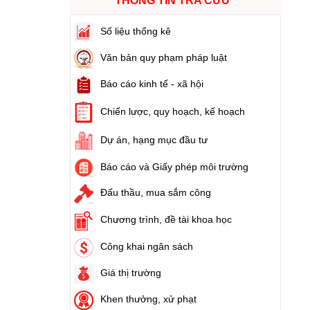
THÔNG TIN TRA CỨU
Tên:
(Nghị định Quy định về tiền sử dụng đất,
tiền thuê đất)
Số liệu thống kê
Ngày ban hành: (21/08/2024)
Văn bản quy phạm pháp luật
Số:
1731/KH-UBND
Báo cáo kinh tế - xã hội
Tên:
(Kế hoạch triển khai thi hành Luật Đất
đai năm 2024)
Chiến lược, quy hoạch, kế hoạch
Ngày ban hành: (21/08/2024)
Dự án, hạng mục đầu tư
Số:
71/2024/NĐ-CP
Báo cáo và Giấy phép môi trường
Tên:
(Nghị định Quy định về giá đất)
Ngày ban hành: (21/08/2024)
Đấu thầu, mua sắm công
Số:
31/2024/QH15
Chương trình, đề tài khoa học
Tên:
(Luật Đất đai)
Công khai ngân sách
Ngày ban hành: (21/08/2024)
Giá thị trường
Số:
88/2024/NĐ-CP
Khen thưởng, xử phạt
Tên:
(Nghị định Quy định về bồi thường, hỗ