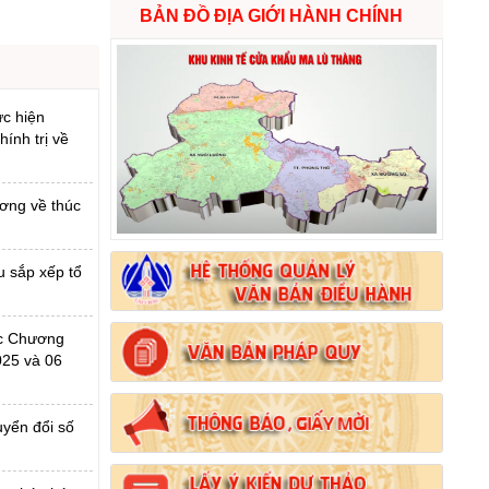
BẢN ĐỒ ĐỊA GIỚI HÀNH CHÍNH
c hiện
ính trị về
ơng về thúc
u sắp xếp tổ
ác Chương
025 và 06
uyển đổi số