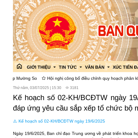
GIỚI THIỆU
TIN TỨC
VĂN BẢN
XÚC TIẾN 
ường So
Hội nghị công bố điều chỉnh quy hoạch phân khu xây dựng
Thứ năm, 03/07/2025
|
15:30
3181
Giới thiệu chung
Công tác đối ngoại
Văn bản Quy phạm pháp l
Giới thiệu
Kế hoạch số 02-KH/BCĐTW ngày 19/6/
Lãnh đạo Ban
Tin tức của ban
Văn bản góp ý dự thảo
Chính sách 
đáp ứng yêu cầu sắp xếp tổ chức bộ m
Phòng ban,chức năng
Thông tin liên ngành
ISO 9001:2015
Các hoạt độ
Kế hoạch số 02-KH/BCĐTW ngày 19/6/2025
Lịch sử hình thành và phát triển
Tổ chức Đảng,đoàn thể
Văn bản chỉ đạo điều hàn
Chi bộ
Dự án thu h
Ngày 19/6/2025, Ban chỉ đạo Trung ương về phát triển khoa h
Cải cách hành chính
Giáo dục phổ biến pháp lu
Công đoàn