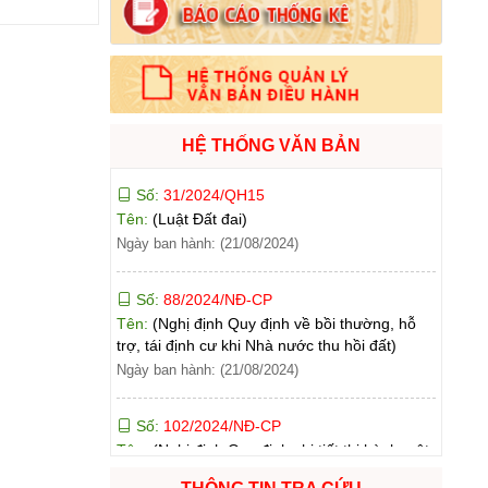
Số:
71/2024/NĐ-CP
Tên:
(Nghị định Quy định về giá đất)
Ngày ban hành: (21/08/2024)
Số:
31/2024/QH15
Tên:
(Luật Đất đai)
HỆ THỐNG VĂN BẢN
Ngày ban hành: (21/08/2024)
Số:
88/2024/NĐ-CP
Tên:
(Nghị định Quy định về bồi thường, hỗ
trợ, tái định cư khi Nhà nước thu hồi đất)
Ngày ban hành: (21/08/2024)
Số:
102/2024/NĐ-CP
Tên:
(Nghị định Quy định chi tiết thi hành một
số điều của Luật Đất đai)
Ngày ban hành: (21/08/2024)
Số:
103/2024/NĐ-CP