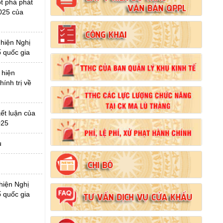
t phá phát
2025 của
 hiện Nghị
ố quốc gia
Số:
102/2024/NĐ-CP
Tên:
(Nghị định Quy định chi tiết thi hành một
 hiện
số điều của Luật Đất đai)
ính trị về
Ngày ban hành: (21/08/2024)
Số:
103/2024/NĐ-CP
ết luận của
025
Tên:
(Nghị định Quy định về tiền sử dụng đất,
tiền thuê đất)
u
Ngày ban hành: (21/08/2024)
Số:
1731/KH-UBND
Tên:
(Kế hoạch triển khai thi hành Luật Đất
hiện Nghị
đai năm 2024)
ố quốc gia
Ngày ban hành: (21/08/2024)