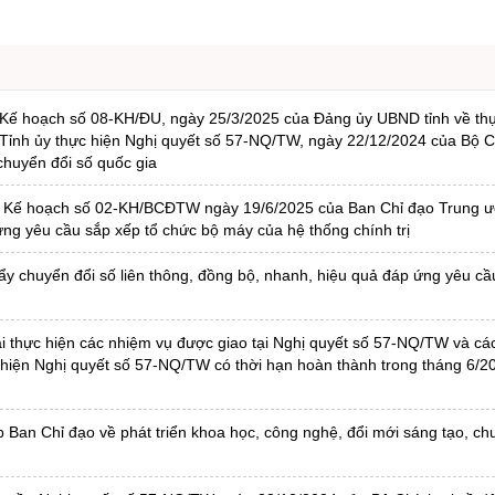
Kế hoạch số 08-KH/ĐU, ngày 25/3/2025 của Đảng ủy UBND tỉnh về thự
ỉnh ủy thực hiện Nghị quyết số 57-NQ/TW, ngày 22/12/2024 của Bộ Ch
chuyển đổi số quốc gia
 Kế hoạch số 02-KH/BCĐTW ngày 19/6/2025 của Ban Chỉ đạo Trung ư
ứng yêu cầu sắp xếp tổ chức bộ máy của hệ thống chính trị
chuyển đổi số liên thông, đồng bộ, nhanh, hiệu quả đáp ứng yêu cầ
i thực hiện các nhiệm vụ được giao tại Nghị quyết số 57-NQ/TW và c
c hiện Nghị quyết số 57-NQ/TW có thời hạn hoàn thành trong tháng 6/2
Ban Chỉ đạo về phát triển khoa học, công nghệ, đổi mới sáng tạo, ch