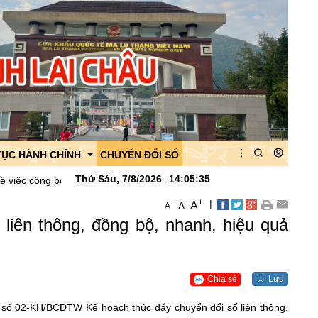
TỤC HÀNH CHÍNH
CHUYỂN ĐỔI SỐ
Thứ Sáu, 7/8/2026
14
:
05
:
36
bố danh mục thủ tục hành chính được thay thế, bãi bỏ lĩnh vực hoạt 
+
|
A
-
A
A
 của Ban quản lý
iên thông, đồng bộ, nhanh, hiệu quả
 của CK Ma Lù Thàng
quan
Chia sẻ
Lưu
h số 02-KH/BCĐTW Kế hoạch thúc đẩy chuyển đổi số liên thông,