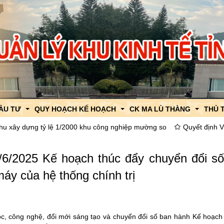
ĐẦU TƯ
QUY HOẠCH KẾ HOẠCH
CK MA LÙ THÀNG
THỦ 
 tỷ lệ 1/2000 khu công nghiệp mường so
Quyết định Về việc công 
uật
 KKT CK Ma Lù Thàng
Quy hoạch tỉnh Lai Châu
Thông tin, tin tức về XNK
TTHC
2025 Kế hoạch thúc đẩy chuyển đổi số l
thu hút đầu tư
Khu Kinh tế CK Ma Lù Thàng
Quy hoạch chung xây dựng
Chính sách về XNK
TTHC
áy của hệ thống chính trị
ng thu hút đầu tư
Khu Công nghiệp Mường So
Quy hoạch khu chức năng
Quy hoạch chức năng
Thông báo thời gian thông 
h
út đầu tư
Quy hoạch chi tiết xây dựng
Quy hoạch chi tiết
Hỗ trợ thông quan
ọc, công nghệ, đổi mới sáng tạo và chuyển đổi số ban hành Kế hoạc
ật
Quy hoạch, kế hoạch sử dụng đất