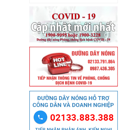
trợ, tái định cư khi Nhà nước thu hồi đất)
Ngày ban hành: (21/08/2024)