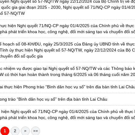
yền Nghị quyết số 57-NQ/TW ngày 22/12/2024 của Bộ Chính trị về độ
ố quốc gia giai đoạn 2025 - 2030, Nghị quyết số 71/NQ-CP ngày 01/4/
 số 57-NQ/TW
hực hiện Nghị quyết 71/NQ-CP ngày 01/4/2025 của Chính phủ về thực
phá phát triển khoa học, công nghệ, đổi mới sáng tạo và chuyển đổi s
 hoạch số 08-KH/ĐU, ngày 25/3/2025 của Đảng ủy UBND tỉnh về thực
ỉnh ủy thực hiện Nghị quyết số 57-NQ/TW, ngày 22/12/2024 của Bộ Ch
chuyển đổi số quốc gia
c nhiệm vụ được giao tại Nghị quyết số 57-NQ/TW và các Thông báo k
W có thời hạn hoàn thành trong tháng 6/2025 và 06 tháng cuối năm 2
thực hiện Phong trào “Bình dân học vụ số” trên địa bàn tỉnh Lai Châ
g trào “Bình dân học vụ số” trên địa bàn tỉnh Lai Châu
iện Nghị quyết số 71/NQ-CP ngày 01/4/2025 của Chính phủ về thực 
há phát triển khoa học, công nghệ, đổi mới sáng tạo và chuyển đổi s
1
2
»
»»