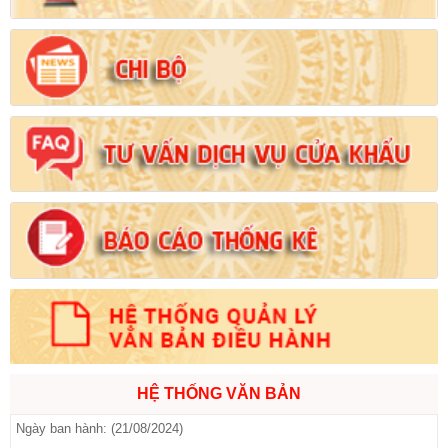
Số:
103/2024/NĐ-CP
Tên:
(Nghị định Quy định về tiền sử dụng đất, tiền thuê đất)
Ngày ban hành: (21/08/2024)
Số:
1731/KH-UBND
Tên:
(Kế hoạch triển khai thi hành Luật Đất đai năm 2024)
Ngày ban hành: (21/08/2024)
Số:
71/2024/NĐ-CP
Tên:
(Nghị định Quy định về giá đất)
Ngày ban hành: (21/08/2024)
Số:
31/2024/QH15
Tên:
(Luật Đất đai)
Ngày ban hành: (21/08/2024)
HỆ THỐNG VĂN BẢN
Số:
88/2024/NĐ-CP