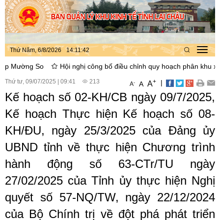
Thứ Năm, 6/8/2026
14
:
11
:
43
Toggl
navig
ờng So
Hội nghị công bố điều chỉnh quy hoạch phân khu xây dựng
Thứ tư, 09/07/2025
|
09:41
213
+
|
A
-
A
A
Kế hoạch số 02-KH/CB ngày 09/7/2025,
Kế hoạch Thực hiện Kế hoạch số 08-
KH/ĐU, ngày 25/3/2025 của Đảng ủy
UBND tỉnh về thực hiện Chương trình
hành động số 63-CTr/TU ngày
27/02/2025 của Tỉnh ủy thực hiện Nghị
quyết số 57-NQ/TW, ngày 22/12/2024
của Bộ Chính trị về đột phá phát triển