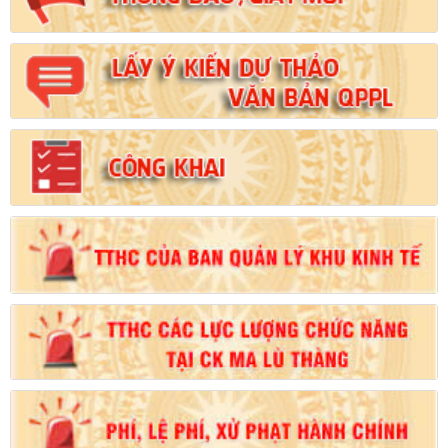
Số:
102/2024/NĐ-CP
Tên:
(Nghị định Quy định chi tiết thi hành một số điều của Luật
Đất đai)
Ngày ban hành: (21/08/2024)