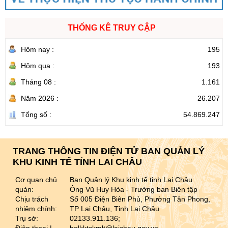
THỐNG KÊ TRUY CẬP
Hôm nay :
195
Hôm qua :
193
Tháng 08 :
1.161
Năm 2026 :
26.207
Tổng số :
54.869.247
TRANG THÔNG TIN ĐIỆN TỬ BAN QUẢN LÝ
KHU KINH TẾ TỈNH LAI CHÂU
Cơ quan chủ
Ban Quản lý Khu kinh tế tỉnh Lai Châu
quản:
Ông Vũ Huy Hòa - Trưởng ban Biên tập
Chịu trách
Số 005 Điện Biên Phủ, Phường Tân Phong,
nhiệm chính:
TP Lai Châu, Tỉnh Lai Châu
Trụ sở:
02133.911.136;
Điện thoại |
bqlkktckmlt@laichau.gov.vn