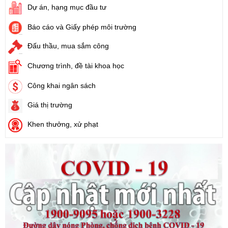
Ngày ban hành: (21/08/2024)
Dự án, hạng mục đầu tư
Báo cáo và Giấy phép môi trường
Số:
31/2024/QH15
Tên:
(Luật Đất đai)
Đấu thầu, mua sắm công
Ngày ban hành: (21/08/2024)
Chương trình, đề tài khoa học
Số:
88/2024/NĐ-CP
Công khai ngân sách
Tên:
(Nghị định Quy định về bồi thường, hỗ trợ, tái định cư khi
Nhà nước thu hồi đất)
Giá thị trường
Ngày ban hành: (21/08/2024)
Khen thưởng, xử phạt