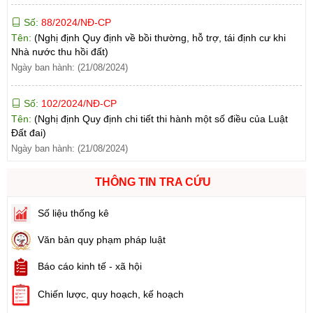
Tên:
(Nghị định Quy định về bồi thường, hỗ trợ, tái định cư khi
Nhà nước thu hồi đất)
Ngày ban hành: (21/08/2024)
Số:
102/2024/NĐ-CP
Tên:
(Nghị định Quy định chi tiết thi hành một số điều của Luật
Đất đai)
Ngày ban hành: (21/08/2024)
Số:
103/2024/NĐ-CP
Tên:
(Nghị định Quy định về tiền sử dụng đất, tiền thuê đất)
THÔNG TIN TRA CỨU
Ngày ban hành: (21/08/2024)
Số liệu thống kê
Số:
1731/KH-UBND
Tên:
(Kế hoạch triển khai thi hành Luật Đất đai năm 2024)
Văn bản quy phạm pháp luật
Ngày ban hành: (21/08/2024)
Báo cáo kinh tế - xã hội
Số:
71/2024/NĐ-CP
Chiến lược, quy hoạch, kế hoạch
Tên:
(Nghị định Quy định về giá đất)