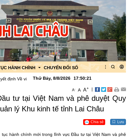
TỤC HÀNH CHÍNH
CHUYỂN ĐỔI SỐ
Thứ Bảy, 8/8/2026
17
:
50
:
23
việc công bố danh mục thủ tục hành chính được thay thế, bãi bỏ lĩnh
+
|
A
-
A
A
 của Ban quản lý
Đầu tư tại Việt Nam và phê duyệt Quy
 của CK Ma Lù Thàng
uản lý Khu kinh tế tỉnh Lai Châu
quan
Chia sẻ
Lưu
ục hành chính mới trong lĩnh vực Đầu tư tại Việt Nam và phê