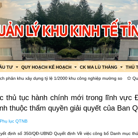
ĐẦU TƯ
QUY HOẠCH KẾ HOẠCH
CK MA LÙ THÀNG
THỦ 
u xây dựng tỷ lệ 1/2000 khu công nghiệp mường so
Quyết định Về 
uật
 KKT CK Ma Lù Thàng
Quy hoạch tỉnh Lai Châu
Thông tin, tin tức về XNK
TTHC
 thủ tục hành chính mới trong lĩnh vực 
thu hút đầu tư
Khu Kinh tế CK Ma Lù Thàng
Quy hoạch chung xây dựng
Chính sách về XNK
TTHC
hính thuộc thẩm quyền giải quyết của Ban Q
ng thu hút đầu tư
Khu Công nghiệp Mường So
Quy hoạch khu chức năng
Quy hoạch chức năng
Thông báo thời gian thông 
 Phụ lục QTNB
h
út đầu tư
Quy hoạch chi tiết xây dựng
Quy hoạch chi tiết
Hỗ trợ thông quan
ết định số 350/QĐ-UBND Quyết định Về việc công bố Danh mục thủ t
ật
Quy hoạch, kế hoạch sử dụng đất