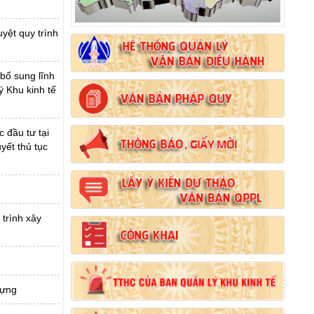
yệt quy trình
 bổ sung lĩnh
ý Khu kinh tế
 đầu tư tại
yết thủ tục
 trình xây
Số:
102/2024/NĐ-CP
dựng
Tên:
(Nghị định Quy định chi tiết thi hành một