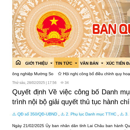
GIỚI THIỆU
TIN TỨC
VĂN BẢN
XÚC TIẾN 
g nghiệp Mường So
Hội nghị công bố điều chỉnh quy hoạch phân kh
Thứ sáu, 28/02/2025
|
17:56
34
Giới thiệu chung
Công tác đối ngoại
Văn bản Quy phạm pháp l
Giới thiệu
Quyết định Về việc công bố Danh mục
Lãnh đạo Ban
Tin tức của ban
Văn bản góp ý dự thảo
Chính sách 
trình nội bộ giải quyết thủ tục hành c
Phòng ban,chức năng
Thông tin liên ngành
ISO 9001:2015
Các hoạt độ
QĐ số 350/QĐ-UBND
,
2. Phụ lục Danh mục TTHC
,
3.
Lịch sử hình thành và phát triển
Tổ chức Đảng,đoàn thể
Văn bản chỉ đạo điều hàn
Chi bộ
Dự án thu h
Ngày 21/02/2025 Ủy ban nhân dân tỉnh Lai Châu ban hành Quy
Cải cách hành chính
Giáo dục phổ biến pháp lu
Công đoàn