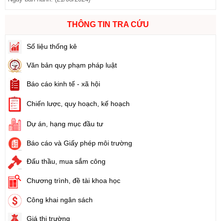
Số:
103/2024/NĐ-CP
Tên:
(Nghị định Quy định về tiền sử dụng đất, tiền thuê đất)
THÔNG TIN TRA CỨU
Ngày ban hành: (21/08/2024)
Số liệu thống kê
Số:
1731/KH-UBND
Tên:
(Kế hoạch triển khai thi hành Luật Đất đai năm 2024)
Văn bản quy phạm pháp luật
Ngày ban hành: (21/08/2024)
Báo cáo kinh tế - xã hội
Số:
71/2024/NĐ-CP
Chiến lược, quy hoạch, kế hoạch
Tên:
(Nghị định Quy định về giá đất)
Ngày ban hành: (21/08/2024)
Dự án, hạng mục đầu tư
Báo cáo và Giấy phép môi trường
Số:
31/2024/QH15
Tên:
(Luật Đất đai)
Đấu thầu, mua sắm công
Ngày ban hành: (21/08/2024)
Chương trình, đề tài khoa học
Số:
88/2024/NĐ-CP
Công khai ngân sách
Tên:
(Nghị định Quy định về bồi thường, hỗ trợ, tái định cư khi
Nhà nước thu hồi đất)
Giá thị trường