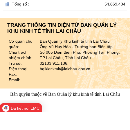
Tổng số :
54.869.404
TRANG THÔNG TIN ĐIỆN TỬ BAN QUẢN LÝ
KHU KINH TẾ TỈNH LAI CHÂU
Cơ quan chủ
Ban Quản lý Khu kinh tế tỉnh Lai Châu
quản:
Ông Vũ Huy Hòa - Trưởng ban Biên tập
Chịu trách
Số 005 Điện Biên Phủ, Phường Tân Phong,
nhiệm chính:
TP Lai Châu, Tỉnh Lai Châu
Trụ sở:
02133.911.136;
Điện thoại |
bqlkktckmlt@laichau.gov.vn
Fax:
Email:
Bản quyền thuộc về Ban Quản lý khu kinh tế tỉnh Lai Châu
Đã kết nối EMC