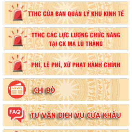
Số:
102/2024/NĐ-CP
Tên:
(Nghị định Quy định chi tiết thi hành một số điều của Luật
Đất đai)
Ngày ban hành: (21/08/2024)
Số:
103/2024/NĐ-CP
Tên:
(Nghị định Quy định về tiền sử dụng đất, tiền thuê đất)
Ngày ban hành: (21/08/2024)
Số:
1731/KH-UBND
Tên:
(Kế hoạch triển khai thi hành Luật Đất đai năm 2024)
Ngày ban hành: (21/08/2024)