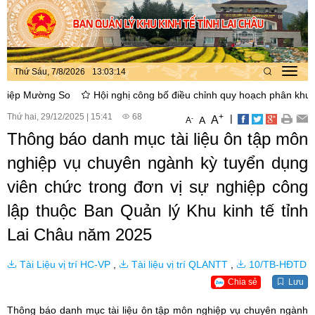
Thứ Sáu, 7/8/2026
13
:
03
:
15
Toggl
navig
Mường So
Hội nghị công bố điều chỉnh quy hoạch phân khu xây dự
Thứ hai, 29/12/2025
|
15:41
68
+
|
A
-
A
A
Thông báo danh mục tài liệu ôn tập môn
nghiệp vụ chuyên ngành kỳ tuyển dụng
viên chức trong đơn vị sự nghiệp công
lập thuộc Ban Quản lý Khu kinh tế tỉnh
Lai Châu năm 2025
Tài Liệu vị trí HC-VP
,
Tài liệu vị trí QLANTT
,
10/TB-HĐTD
Chia sẻ
Lưu
Thông báo danh mục tài liệu ôn tập môn nghiệp vụ chuyên ngành