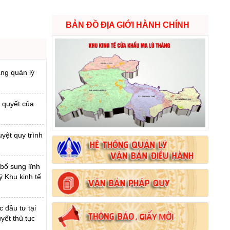
BẢN ĐỒ ĐỊA GIỚI HÀNH CHÍNH
ăng quản lý
 quyết của
yệt quy trình
 bổ sung lĩnh
ý Khu kinh tế
 đầu tư tại
yết thủ tục