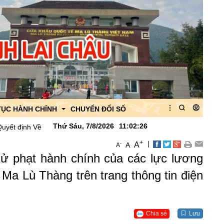
TỤC HÀNH CHÍNH
CHUYỂN ĐỔI SỐ
Thứ Sáu, 7/8/2026
11
:
02
:
28
 việc công bố danh mục thủ tục hành chính được thay thế, bãi bỏ lĩnh
+
|
A
-
A
A
 của Ban quản lý
 xử phạt hành chính của các lực lương
 của CK Ma Lù Thàng
Ma Lù Thàng trên trang thông tin điện
quan
Chia sẻ
Lưu