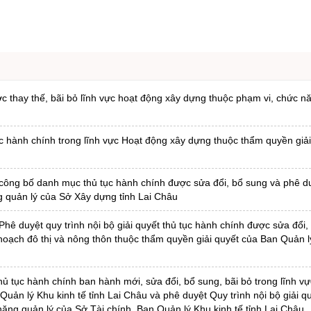
 thay thế, bãi bỏ lĩnh vực hoạt động xây dựng thuộc phạm vi, chức n
c hành chính trong lĩnh vực Hoạt động xây dựng thuộc thẩm quyền giải
công bố danh mục thủ tục hành chính được sửa đổi, bổ sung và phê du
ng quản lý của Sở Xây dựng tỉnh Lai Châu
ê duyệt quy trình nội bộ giải quyết thủ tục hành chính được sửa đổi,
hoạch đô thị và nông thôn thuộc thẩm quyền giải quyết của Ban Quản l
 tục hành chính ban hành mới, sửa đổi, bổ sung, bãi bỏ trong lĩnh vực
uản lý Khu kinh tế tỉnh Lai Châu và phê duyệt Quy trình nội bộ giải qu
năng quản lý của Sở Tài chính, Ban Quản lý Khu kinh tế tỉnh Lai Châu