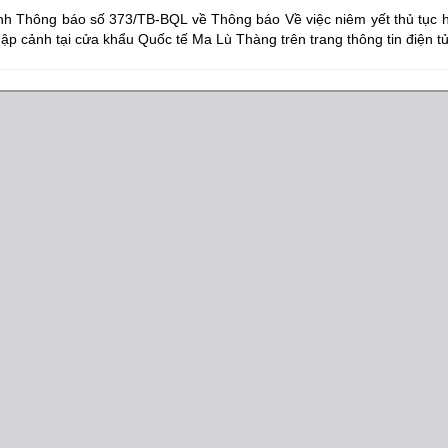
nh Thông báo số 373/TB-BQL về Thông báo Về việc niêm yết thủ tục hà
ập cảnh tại cửa khẩu Quốc tế Ma Lù Thàng trên trang thông tin điện t
m pháp luật