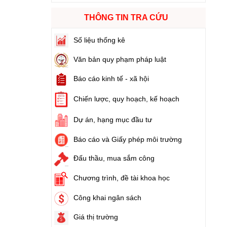
THÔNG TIN TRA CỨU
Số:
103/2024/NĐ-CP
Tên:
(Nghị định Quy định về tiền sử dụng đất,
Số liệu thống kê
tiền thuê đất)
Ngày ban hành: (21/08/2024)
Văn bản quy phạm pháp luật
Báo cáo kinh tế - xã hội
Số:
1731/KH-UBND
Tên:
(Kế hoạch triển khai thi hành Luật Đất
Chiến lược, quy hoạch, kế hoạch
đai năm 2024)
Ngày ban hành: (21/08/2024)
Dự án, hạng mục đầu tư
Báo cáo và Giấy phép môi trường
Số:
71/2024/NĐ-CP
Tên:
(Nghị định Quy định về giá đất)
Đấu thầu, mua sắm công
Ngày ban hành: (21/08/2024)
Chương trình, đề tài khoa học
Số:
31/2024/QH15
Công khai ngân sách
Tên:
(Luật Đất đai)
Ngày ban hành: (21/08/2024)
Giá thị trường