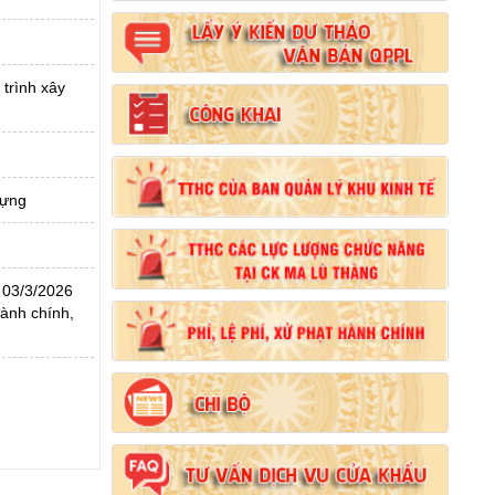
 trình xây
Số:
102/2024/NĐ-CP
dựng
Tên:
(Nghị định Quy định chi tiết thi hành một
số điều của Luật Đất đai)
Ngày ban hành: (21/08/2024)
 03/3/2026
Số:
103/2024/NĐ-CP
ành chính,
Tên:
(Nghị định Quy định về tiền sử dụng đất,
tiền thuê đất)
Ngày ban hành: (21/08/2024)
Số:
1731/KH-UBND
Tên:
(Kế hoạch triển khai thi hành Luật Đất
đai năm 2024)