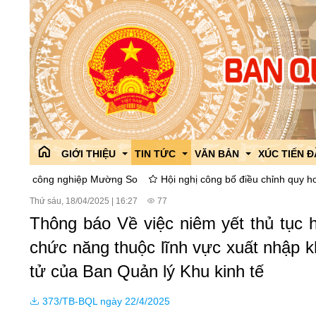
GIỚI THIỆU
TIN TỨC
VĂN BẢN
XÚC TIẾN 
g nghiệp Mường So
Hội nghị công bố điều chỉnh quy hoạch phân k
Thứ sáu, 18/04/2025
|
16:27
77
Giới thiệu chung
Công tác đối ngoại
Văn bản Quy phạm pháp l
Giới thiệu
Thông báo Về việc niêm yết thủ tục h
Lãnh đạo Ban
Tin tức của ban
Văn bản góp ý dự thảo
Chính sách 
chức năng thuộc lĩnh vực xuất nhập k
Phòng ban,chức năng
Thông tin liên ngành
ISO 9001:2015
Các hoạt độ
tử của Ban Quản lý Khu kinh tế
Lịch sử hình thành và phát triển
Tổ chức Đảng,đoàn thể
Văn bản chỉ đạo điều hàn
Chi bộ
Dự án thu h
373/TB-BQL ngày 22/4/2025
Cải cách hành chính
Giáo dục phổ biến pháp lu
Công đoàn