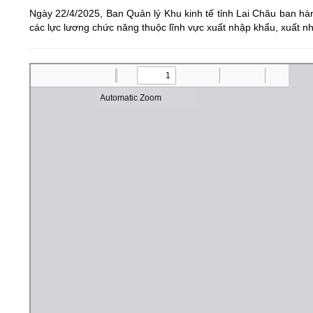
Bảo vệ nền tảng tư tưởng của Đảng
Văn bản pháp quy
Đoàn thanh niên
Ngày 22/4/2025, Ban Quản lý Khu kinh tế tỉnh Lai Châu ban hà
các lực lương chức năng thuộc lĩnh vực xuất nhập khẩu, xuất nh
Xin ý kiến về dự thảo văn bản quy phạ
Thông báo mời họp
Tuyên truyền