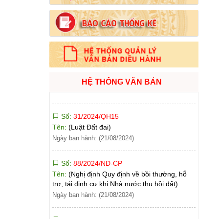
Ngày ban hành: (21/08/2024)
Số:
71/2024/NĐ-CP
Tên:
(Nghị định Quy định về giá đất)
Ngày ban hành: (21/08/2024)
Số:
31/2024/QH15
HỆ THỐNG VĂN BẢN
Tên:
(Luật Đất đai)
Ngày ban hành: (21/08/2024)
Số:
88/2024/NĐ-CP
Tên:
(Nghị định Quy định về bồi thường, hỗ
trợ, tái định cư khi Nhà nước thu hồi đất)
Ngày ban hành: (21/08/2024)
Số:
102/2024/NĐ-CP
Tên:
(Nghị định Quy định chi tiết thi hành một
số điều của Luật Đất đai)
Ngày ban hành: (21/08/2024)