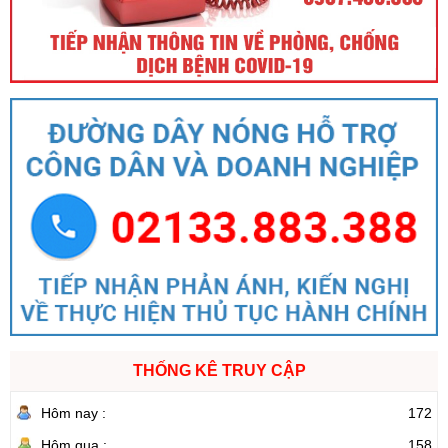
Số:
88/2024/NĐ-CP
Tên:
(Nghị định Quy định về bồi thường, hỗ trợ, tái định cư khi
Nhà nước thu hồi đất)
Ngày ban hành: (21/08/2024)
THỐNG KÊ TRUY CẬP
Hôm nay :
172
Hôm qua :
158