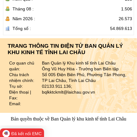
Tháng 08 :
1.506
Năm 2026 :
26.573
Tổng số :
54.869.613
TRANG THÔNG TIN ĐIỆN TỬ BAN QUẢN LÝ
KHU KINH TẾ TỈNH LAI CHÂU
Cơ quan chủ
Ban Quản lý Khu kinh tế tỉnh Lai Châu
quản:
Ông Vũ Huy Hòa - Trưởng ban Biên tập
Chịu trách
Số 005 Điện Biên Phủ, Phường Tân Phong,
nhiệm chính:
TP Lai Châu, Tỉnh Lai Châu
Trụ sở:
02133.911.136;
Điện thoại |
bqlkktckmlt@laichau.gov.vn
Fax:
Email:
Bản quyền thuộc về Ban Quản lý khu kinh tế tỉnh Lai Châu
Đã kết nối EMC