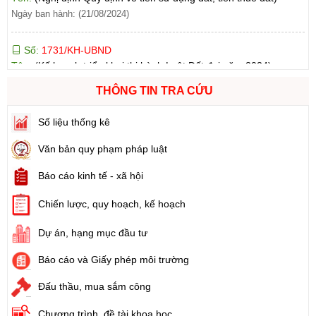
Số:
1731/KH-UBND
Tên:
(Kế hoạch triển khai thi hành Luật Đất đai năm 2024)
Ngày ban hành: (21/08/2024)
Số:
71/2024/NĐ-CP
THÔNG TIN TRA CỨU
Tên:
(Nghị định Quy định về giá đất)
Ngày ban hành: (21/08/2024)
Số liệu thống kê
Văn bản quy phạm pháp luật
Số:
31/2024/QH15
Tên:
(Luật Đất đai)
Báo cáo kinh tế - xã hội
Ngày ban hành: (21/08/2024)
Chiến lược, quy hoạch, kế hoạch
Số:
88/2024/NĐ-CP
Dự án, hạng mục đầu tư
Tên:
(Nghị định Quy định về bồi thường, hỗ trợ, tái định cư khi
Nhà nước thu hồi đất)
Báo cáo và Giấy phép môi trường
Ngày ban hành: (21/08/2024)
Đấu thầu, mua sắm công
Số:
102/2024/NĐ-CP