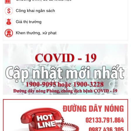
Chương trình, đề tài khoa học
Tên:
(Nghị định Quy định chi tiết thi hành một số điều của Luật
Đất đai)
Công khai ngân sách
Ngày ban hành: (21/08/2024)
Giá thị trường
Số:
103/2024/NĐ-CP
Khen thưởng, xử phạt
Tên:
(Nghị định Quy định về tiền sử dụng đất, tiền thuê đất)
Ngày ban hành: (21/08/2024)
Số:
1731/KH-UBND
Tên:
(Kế hoạch triển khai thi hành Luật Đất đai năm 2024)
Ngày ban hành: (21/08/2024)
Số:
71/2024/NĐ-CP
Tên:
(Nghị định Quy định về giá đất)
Ngày ban hành: (21/08/2024)
Số:
31/2024/QH15
Tên:
(Luật Đất đai)
Ngày ban hành: (21/08/2024)