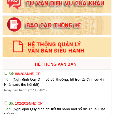
Số:
71/2024/NĐ-CP
Tên:
(Nghị định Quy định về giá đất)
Ngày ban hành: (21/08/2024)
Số:
31/2024/QH15
Tên:
(Luật Đất đai)
Ngày ban hành: (21/08/2024)
Số:
88/2024/NĐ-CP
HỆ THỐNG VĂN BẢN
Tên:
(Nghị định Quy định về bồi thường, hỗ trợ, tái định cư khi
Nhà nước thu hồi đất)
Ngày ban hành: (21/08/2024)
Số:
102/2024/NĐ-CP
Tên:
(Nghị định Quy định chi tiết thi hành một số điều của Luật
Đất đai)
Ngày ban hành: (21/08/2024)