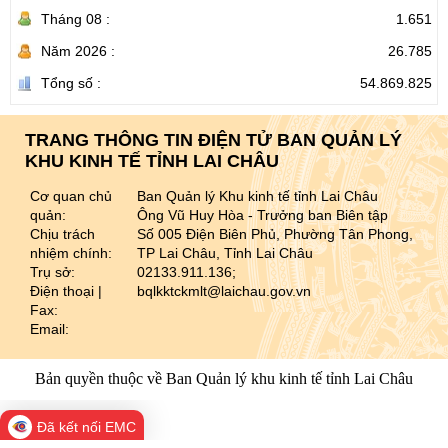
Tháng 08 :
1.651
Năm 2026 :
26.785
Tổng số :
54.869.825
TRANG THÔNG TIN ĐIỆN TỬ BAN QUẢN LÝ
KHU KINH TẾ TỈNH LAI CHÂU
Cơ quan chủ
Ban Quản lý Khu kinh tế tỉnh Lai Châu
quản:
Ông Vũ Huy Hòa - Trưởng ban Biên tập
Chịu trách
Số 005 Điện Biên Phủ, Phường Tân Phong,
nhiệm chính:
TP Lai Châu, Tỉnh Lai Châu
Trụ sở:
02133.911.136;
Điện thoại |
bqlkktckmlt@laichau.gov.vn
Fax:
Email:
Bản quyền thuộc về Ban Quản lý khu kinh tế tỉnh Lai Châu
Đã kết nối EMC