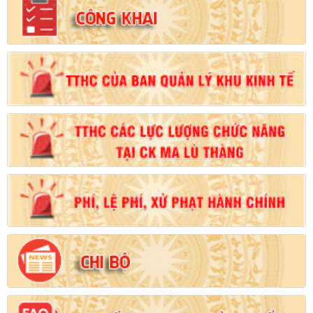
Số:
102/2024/NĐ-CP
Tên:
(Nghị định Quy định chi tiết thi hành một số điều của Luật
Đất đai)
Ngày ban hành: (21/08/2024)
Số:
103/2024/NĐ-CP
Tên:
(Nghị định Quy định về tiền sử dụng đất, tiền thuê đất)
Ngày ban hành: (21/08/2024)
Số:
1731/KH-UBND
Tên:
(Kế hoạch triển khai thi hành Luật Đất đai năm 2024)
Ngày ban hành: (21/08/2024)