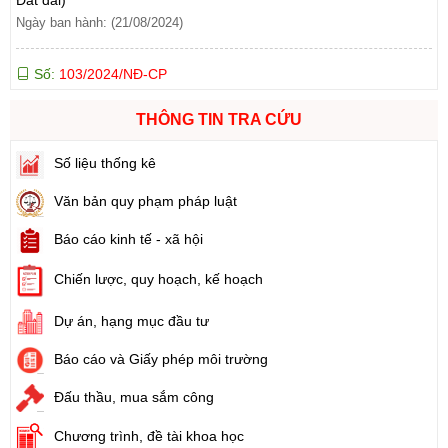
Số:
103/2024/NĐ-CP
Tên:
(Nghị định Quy định về tiền sử dụng đất, tiền thuê đất)
Ngày ban hành: (21/08/2024)
THÔNG TIN TRA CỨU
Số:
1731/KH-UBND
Tên:
(Kế hoạch triển khai thi hành Luật Đất đai năm 2024)
Số liệu thống kê
Ngày ban hành: (21/08/2024)
Văn bản quy phạm pháp luật
Số:
71/2024/NĐ-CP
Báo cáo kinh tế - xã hội
Tên:
(Nghị định Quy định về giá đất)
Ngày ban hành: (21/08/2024)
Chiến lược, quy hoạch, kế hoạch
Số:
31/2024/QH15
Dự án, hạng mục đầu tư
Tên:
(Luật Đất đai)
Báo cáo và Giấy phép môi trường
Ngày ban hành: (21/08/2024)
Đấu thầu, mua sắm công
Số:
88/2024/NĐ-CP
Tên:
(Nghị định Quy định về bồi thường, hỗ trợ, tái định cư khi
Chương trình, đề tài khoa học