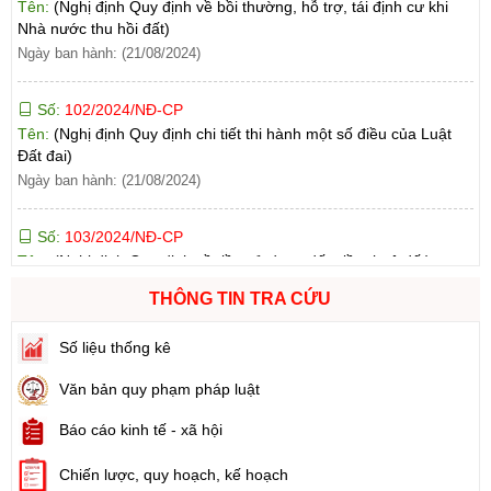
Ngày ban hành: (21/08/2024)
Số:
102/2024/NĐ-CP
Tên:
(Nghị định Quy định chi tiết thi hành một số điều của Luật
Đất đai)
Ngày ban hành: (21/08/2024)
Số:
103/2024/NĐ-CP
Tên:
(Nghị định Quy định về tiền sử dụng đất, tiền thuê đất)
Ngày ban hành: (21/08/2024)
Số:
1731/KH-UBND
THÔNG TIN TRA CỨU
Tên:
(Kế hoạch triển khai thi hành Luật Đất đai năm 2024)
Ngày ban hành: (21/08/2024)
Số liệu thống kê
Văn bản quy phạm pháp luật
Số:
71/2024/NĐ-CP
Tên:
(Nghị định Quy định về giá đất)
Báo cáo kinh tế - xã hội
Ngày ban hành: (21/08/2024)
Chiến lược, quy hoạch, kế hoạch