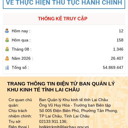
THỐNG KÊ TRUY CẬP
Hôm nay :
12
Hôm qua :
158
Tháng 08 :
1.346
Năm 2026 :
26.407
Tổng số :
54.869.447
TRANG THÔNG TIN ĐIỆN TỬ BAN QUẢN LÝ
KHU KINH TẾ TỈNH LAI CHÂU
Cơ quan chủ
Ban Quản lý Khu kinh tế tỉnh Lai Châu
quản:
Ông Vũ Huy Hòa - Trưởng ban Biên tập
Chịu trách
Số 005 Điện Biên Phủ, Phường Tân Phong,
nhiệm chính:
TP Lai Châu, Tỉnh Lai Châu
Trụ sở:
02133.911.136;
Điện thoại |
bqlkktckmlt@laichau.gov.vn