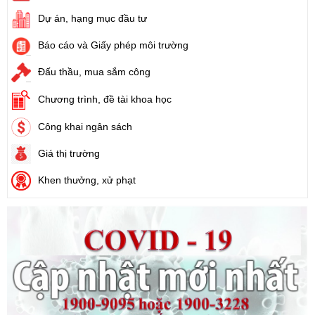
Số:
31/2024/QH15
Dự án, hạng mục đầu tư
Tên:
(Luật Đất đai)
Ngày ban hành: (21/08/2024)
Báo cáo và Giấy phép môi trường
Đấu thầu, mua sắm công
Số:
88/2024/NĐ-CP
Tên:
(Nghị định Quy định về bồi thường, hỗ trợ, tái định cư khi
Chương trình, đề tài khoa học
Nhà nước thu hồi đất)
Ngày ban hành: (21/08/2024)
Công khai ngân sách
Giá thị trường
Khen thưởng, xử phạt