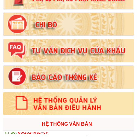
Tên:
(Nghị định Quy định về tiền sử dụng đất, tiền thuê đất)
Ngày ban hành: (21/08/2024)
Số:
1731/KH-UBND
Tên:
(Kế hoạch triển khai thi hành Luật Đất đai năm 2024)
Ngày ban hành: (21/08/2024)
Số:
71/2024/NĐ-CP
Tên:
(Nghị định Quy định về giá đất)
Ngày ban hành: (21/08/2024)
Số:
31/2024/QH15
Tên:
(Luật Đất đai)
Ngày ban hành: (21/08/2024)
Số:
88/2024/NĐ-CP
HỆ THỐNG VĂN BẢN
Tên:
(Nghị định Quy định về bồi thường, hỗ trợ, tái định cư khi
Nhà nước thu hồi đất)