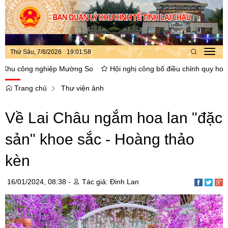
Thứ Sáu, 7/8/2026
19
:
01
:
59
Toggl
navig
công nghiệp Mường So
Hội nghị công bố điều chỉnh quy hoạch phâ
Trang chủ
Thư viện ảnh
Về Lai Châu ngắm hoa lan "đặc
sản" khoe sắc - Hoàng thảo
kèn
16/01/2024, 08:38 -
Tác giả: Đinh Lan