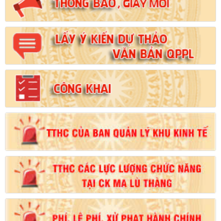
Số:
102/2024/NĐ-CP
Tên:
(Nghị định Quy định chi tiết thi hành một số điều của Luật
Đất đai)
Ngày ban hành: (21/08/2024)
Số:
103/2024/NĐ-CP